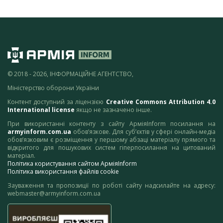
© 2018 - 2026, ІНФОРМАЦІЙНЕ АГЕНТСТВО,
Міністерство оборони України
Контент доступний за ліцензією
Creative Commons Attribution 4.0
International license
якщо не зазначено інше.
При використанні контенту з сайту АрміяInform посилання на
armyinform.com.ua
обов’язкове. Для суб’єктів у сфері онлайн-медіа
обов’язковим є розміщення у першому абзаці матеріалу прямого та
відкритого для пошукових систем гіперпосилання на цитований
матеріал.
Політика користування сайтом АрміяInform
Політика використання файлів cookie
Зауваження та пропозиції по роботі сайту надсилайте на адресу:
webmaster@armyinform.com.ua