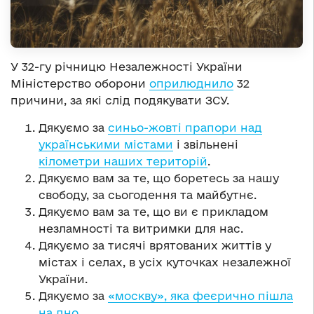
У 32-гу річницю Незалежності України
Міністерство оборони
оприлюднило
32
причини, за які слід подякувати ЗСУ.
Дякуємо за
синьо-жовті прапори над
українськими містами
і звільнені
кілометри наших територій
.
Дякуємо вам за те, що боретесь за нашу
свободу, за сьогодення та майбутнє.
Дякуємо вам за те, що ви є прикладом
незламності та витримки для нас.
Дякуємо за тисячі врятованих життів у
містах і селах, в усіх куточках незалежної
України.
Дякуємо за
«москву», яка феєрично пішла
на дно
.