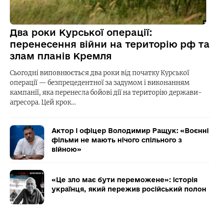
Два роки Курської операції:
перенесення війни на територію рф та
злам планів Кремля
Сьогодні виповнюється два роки від початку Курської
операції — безпрецедентної за задумом і виконанням
кампанії, яка перенесла бойові дії на територію держави-
агресора. Цей крок…
Актор і офіцер Володимир Ращук: «Воєнні
фільми не мають нічого спільного з
війною»
«Це зло має бути переможене»: історія
українця, який пережив російський полон