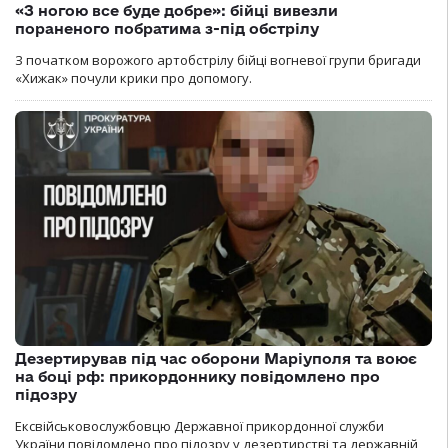
«З ногою все буде добре»: бійці вивезли
пораненого побратима з-під обстрілу
З початком ворожого артобстрілу бійці вогневої групи бригади
«Хижак» почули крики про допомогу.
Дезертирував під час оборони Маріуполя та воює
на боці рф: прикордоннику повідомлено про
підозру
Ексвійськовослужбовцю Державної прикордонної служби
України повідомлено про підозру у дезертирстві та державній