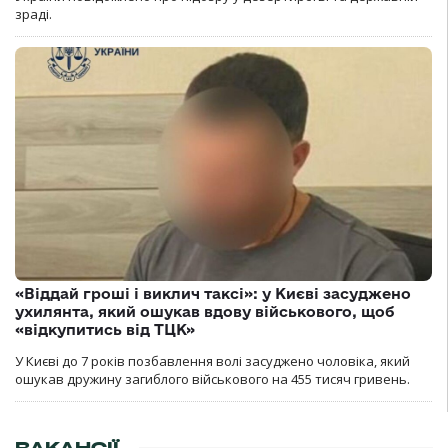
зраді.
«Віддай гроші і виклич таксі»: у Києві засуджено
ухилянта, який ошукав вдову військового, щоб
«відкупитись від ТЦК»
У Києві до 7 років позбавлення волі засуджено чоловіка, який
ошукав дружину загиблого військового на 455 тисяч гривень.