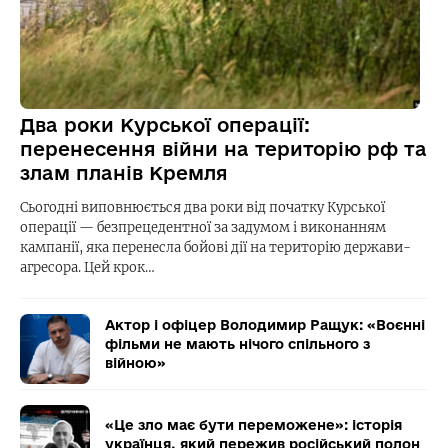
Два роки Курської операції:
перенесення війни на територію рф та
злам планів Кремля
Сьогодні виповнюється два роки від початку Курської
операції — безпрецедентної за задумом і виконанням
кампанії, яка перенесла бойові дії на територію держави-
агресора. Цей крок…
Актор і офіцер Володимир Ращук: «Воєнні
фільми не мають нічого спільного з
війною»
«Це зло має бути переможене»: історія
українця, який пережив російський полон