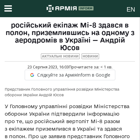
EN
російський екіпаж Мі-8 здався в
полон, приземлившись на одному з
аеродромів в Україні — Андрій
Юсов
АКТУАЛЬНІ НОВИНИ
НОВИНИ
23 Серпня 2023, 16:03
Прочитаєте за:
< 1
хв.
Слідкуйте за АрміяInform в Google
Представник Головного управління розвідки Міністерства
оборони України Андрій Юсов
У Головному управлінні розвідки Міністерства
оборони України підтвердили інформацію
про те, що російський вертоліт Мі-8 разом
з екіпажем приземлився в Україні та здався
в полон. Про це заявив представник Головного