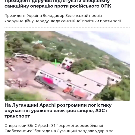
Президент доручив підготувати спеціальну
санкційну операцію проти російського ОПК
Президент України Володимир Зеленський провів
координаційну нараду щодо санкційної політики проти росії.
На Луганщині Apachi розгромили логістику
окупантів: уражено електростанцію, АЗС і
транспорт
Оператори ББпС Apachi 81-ї окремої аеромобільної
Слобожанської бригади на Луганщині завдали ударів по