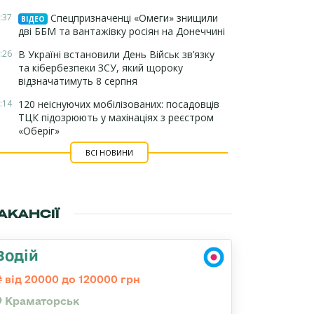
:37
Спецпризначенці «Омеги» знищили
ВІДЕО
дві ББМ та вантажівку росіян на Донеччині
:26
В Україні встановили День Військ зв’язку
та кібербезпеки ЗСУ, який щороку
відзначатимуть 8 серпня
:14
120 неіснуючих мобілізованих: посадовців
ТЦК підозрюють у махінаціях з реєстром
«Оберіг»
ВСІ НОВИНИ
АКАНСІЇ
Водій
від 20000 до 120000 грн
Краматорськ