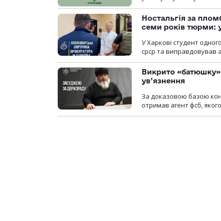
Ностальгія за плом
семи років тюрми: 
У Харкові студент одног
срср та виправдовував аг
Викрито «батюшку» 
ув’язнення
За доказовою базою конт
отримав агент фсб, якого