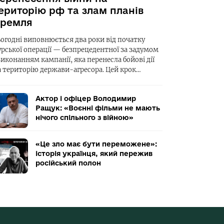
ериторію рф та злам планів
ремля
ьогодні виповнюється два роки від початку
урської операції — безпрецедентної за задумом
виконанням кампанії, яка перенесла бойові дії
а територію держави-агресора. Цей крок…
Актор і офіцер Володимир
Ращук: «Воєнні фільми не мають
нічого спільного з війною»
«Це зло має бути переможене»:
історія українця, який пережив
російський полон