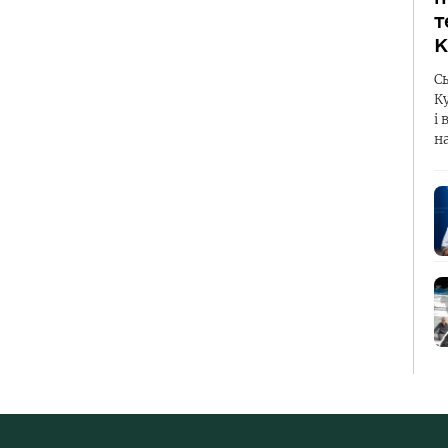
т
К
С
К
і 
н