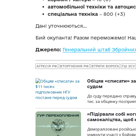
автомобільної техніки та автоци
спеціальна техніка ‒
800 (+3)
Дані уточнюються…
Бий окупанта! Разом переможемо! Наш
Джерело:
Генеральний штаб Збройних
АГРЕСІЯ РФ
ВТОРГНЕННЯ РФ
ВТРАТИ ВОРОГА
ГШ ЗСУ
Обіцяв «списати» за
судом
До суду передано справу
тис. за обіцянку поспри
«Підірвали собі но
самокаліцтва, щоб 
Деморалізовані російськ
уникнути участі у бойови