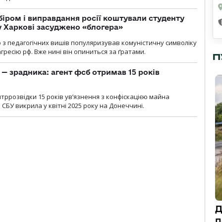
біром і виправдання росії коштували студенту
у Харкові засуджено «блогера»
о з педагогічних вишів популяризував комуністичну символіку
ресію рф. Вже нині він опиниться за ґратами.
П
— зрадника: агент фсб отримав 15 років
ррозвідки 15 років увʼязнення з конфіскацією майна
 СБУ викрила у квітні 2025 року на Донеччині.
Д
п