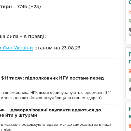
стерн ‒
7745 (+23)
а сила – в правді!
 Сил України
станом на 23.08.23.
 $11 тисяч: підполковник НГУ постане перед
 підполковника НГУ, якого обвинувачують в одержанні $11
яти звільненню військовослужбовця за станом здоров’я.
ги» — деморалізовані окупанти вдаються до
не йти у штурми
і військові продовжують вдаватися до самокаліцтва в надії
х діях.