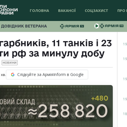
ГОЛОВНА
ВАКАНСІЇ
СОЦЗАХИСТ
ПРО 
ДОВІДНИК ВЕТЕРАНА
гарбників, 11 танків і 23
19
ти рф за минулу добу
19
НОВИНИ
Слідкуйте за АрміяInform в Google
хв.
19
19
18