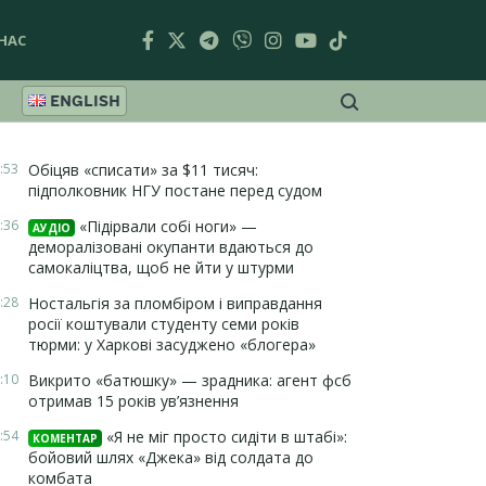
НАС
ENGLISH
:53
Обіцяв «списати» за $11 тисяч:
підполковник НГУ постане перед судом
:36
«Підірвали собі ноги» —
АУДІО
деморалізовані окупанти вдаються до
самокаліцтва, щоб не йти у штурми
:28
Ностальгія за пломбіром і виправдання
росії коштували студенту семи років
тюрми: у Харкові засуджено «блогера»
:10
Викрито «батюшку» — зрадника: агент фсб
отримав 15 років ув’язнення
:54
«Я не міг просто сидіти в штабі»:
КОМЕНТАР
бойовий шлях «Джека» від солдата до
комбата