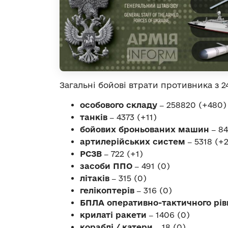
Загальні бойові втрати противника з 24
особового складу ‒
258820 (+480)
танків ‒
4373 (+11)
бойових броньованих машин ‒
84
артилерійських систем ‒
5318 (+
РСЗВ ‒
722 (+1)
засоби ППО ‒
491 (0)
літаків ‒
315 (0)
гелікоптерів ‒
316 (0)
БПЛА оперативно-тактичного рів
крилаті ракети ‒
1406 (0)
кораблі / катери ‒
18 (0)