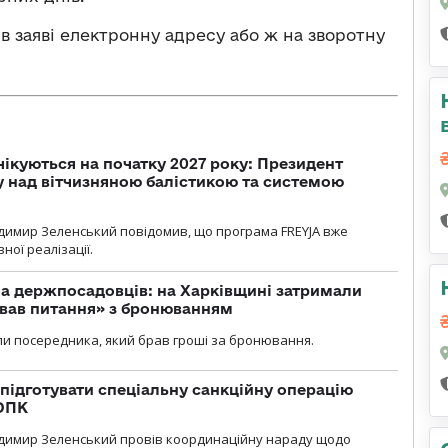
в заяві електронну адресу або ж на зворотну
чікуються на початку 2027 року: Президент
у над вітчизняною балістикою та системою
димир Зеленський повідомив, що програма FREYJA вже
ної реалізації.
а держпосадовців: на Харківщині затримали
ував питання» з бронюванням
и посередника, який брав гроші за бронювання.
підготувати спеціальну санкційну операцію
 ОПК
димир Зеленський провів координаційну нараду щодо