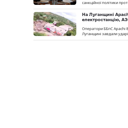
санкційної політики проти
На Луганщині Apach
електростанцію, АЗ
Оператори ББпС Apachi 8
Луганщині завдали ударів