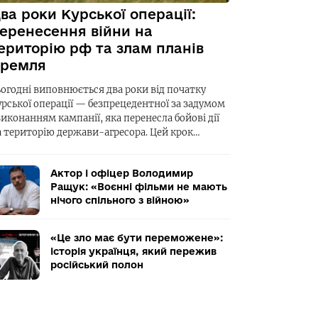
ва роки Курської операції:
еренесення війни на
ериторію рф та злам планів
ремля
ьогодні виповнюється два роки від початку
урської операції — безпрецедентної за задумом
виконанням кампанії, яка перенесла бойові дії
а територію держави-агресора. Цей крок…
Актор і офіцер Володимир
Ращук: «Воєнні фільми не мають
нічого спільного з війною»
«Це зло має бути переможене»:
історія українця, який пережив
російський полон