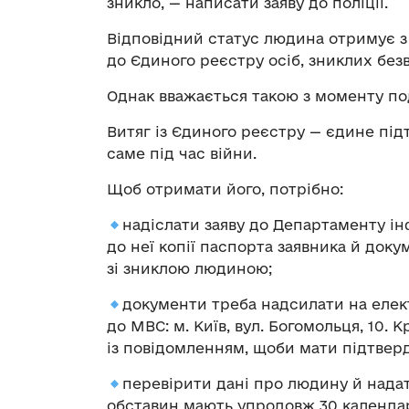
зникло, — написати заяву до поліції.
Відповідний статус людина отримує з
до Єдиного реєстру осіб, зниклих без
Однак вважається такою з моменту под
Витяг із Єдиного реєстру — єдине під
саме під час війни.
Щоб отримати його, потрібно:
надіслати заяву до Департаменту і
до неї копії паспорта заявника й доку
зі зниклою людиною;
документи треба надсилати на еле
до МВС: м. Київ, вул. Богомольця, 10
із повідомленням, щоби мати підтве
перевірити дані про людину й надат
обставин мають упродовж 30 календар