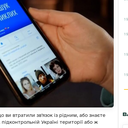
19
19
19
19
В
 ви втратили зв’язок із рідним, або знаєте
а підконтрольній Україні території або ж