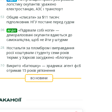
логістику окупантів: уражено
електростанцію, АЗС і транспорт
:53
Обіцяв «списати» за $11 тисяч:
підполковник НГУ постане перед судом
:36
«Підірвали собі ноги» —
АУДІО
деморалізовані окупанти вдаються до
самокаліцтва, щоб не йти у штурми
:28
Ностальгія за пломбіром і виправдання
росії коштували студенту семи років
тюрми: у Харкові засуджено «блогера»
:10
Викрито «батюшку» — зрадника: агент фсб
отримав 15 років ув’язнення
ВСІ НОВИНИ
АКАНСІЇ