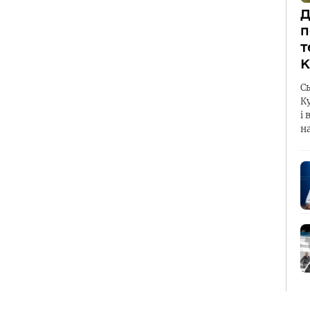
Д
п
т
К
С
К
і 
н