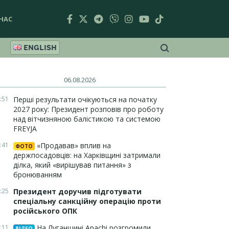
НАС
ENGLISH
06.08.2026
:51
Перші результати очікуються на початку
2027 року: Президент розповів про роботу
над вітчизняною балістикою та системою
FREYJA
:41
«Продавав» вплив на
ФОТО
держпосадовців: на Харківщині затримали
ділка, який «вирішував питання» з
бронюванням
:25
Президент доручив підготувати
спеціальну санкційну операцію проти
російського ОПК
:11
На Луганщині Apachi розгромили
ВІДЕО