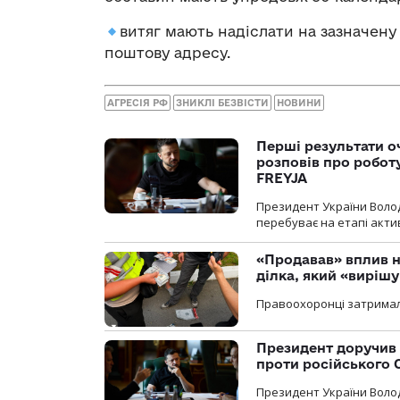
витяг мають надіслати на зазначену 
поштову адресу.
АГРЕСІЯ РФ
ЗНИКЛІ БЕЗВІСТИ
НОВИНИ
Перші результати о
розповів про робот
FREYJA
Президент України Воло
перебуває на етапі актив
«Продавав» вплив н
ділка, який «виріш
Правоохоронці затримал
Президент доручив 
проти російського
Президент України Воло