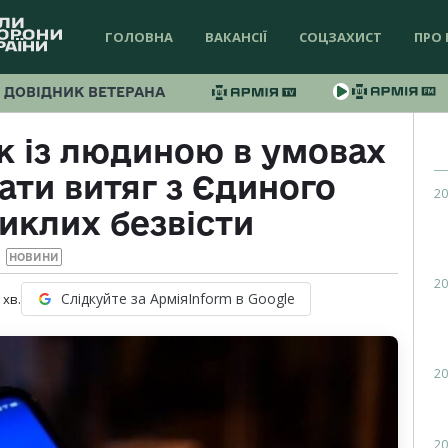
ГОЛОВНА
ВАКАНСІЇ
СОЦЗАХИСТ
ПРО 
ДОВІДНИК ВЕТЕРАНА
к із людиною в умовах
ати витяг з Єдиного
20
иклих безвісти
НОВИНИ
20
Слідкуйте за АрміяInform в Google
хв.
20
20