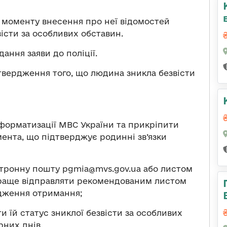
 моменту внесення про неї відомостей
вісти за особливих обставин.
ання заяви до поліції.
твердження того, що людина зникла безвісти
нформатизації МВС України та прикріпити
мента, що підтверджує родинні зв’язки
ктронну пошту
pgmia@mvs.gov.ua
або листом
. Краще відправляти рекомендованим листом
рдження отримання;
и їй статус зниклої безвісти за особливих
них днів.