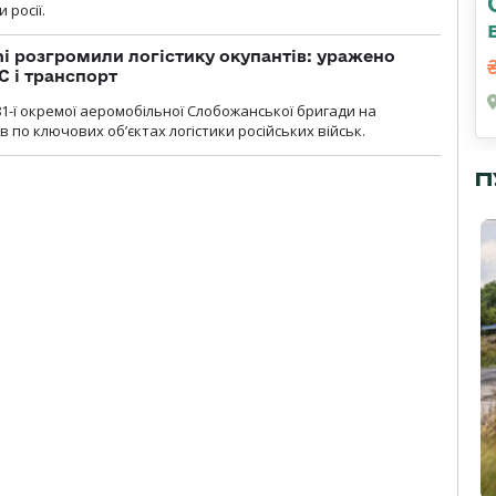
 росії.
i розгромили логістику окупантів: уражено
С і транспорт
1-ї окремої аеромобільної Слобожанської бригади на
 по ключових об’єктах логістики російських військ.
П