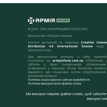
© 2018 - 2026, ІНФОРМАЦІЙНЕ АГЕНТСТВО,
Міністерство оборони України
Контент доступний за ліцензією
Creative Comm
Attribution 4.0 International license
якщо 
зазначено інше.
При використанні контенту з сайту АрміяInf
посилання на
armyinform.com.ua
обов’язкове. 
суб’єктів у сфері онлайн-медіа обов’язкови
розміщення у першому абзаці матеріалу прямого
відкритого для пошукових систем гіперпосилання
цитований матеріал.
Політика користування сайтом АрміяInform
Політика використання файлів cookie
Зауваження та пропозиції по роботі сайту надсилайте
Ми використовуємо файли cookie, щоб забезпе
адресу:
webmaster@armyinform.com.ua
використанн