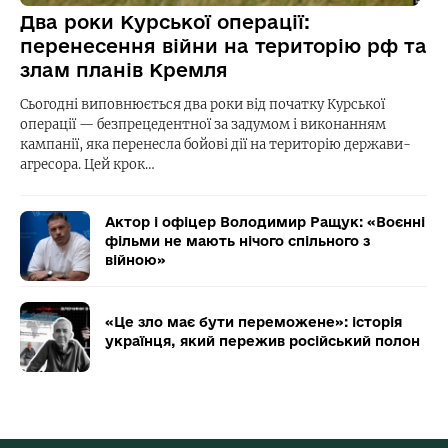
Два роки Курської операції:
перенесення війни на територію рф та
злам планів Кремля
Сьогодні виповнюється два роки від початку Курської
операції — безпрецедентної за задумом і виконанням
кампанії, яка перенесла бойові дії на територію держави-
агресора. Цей крок…
Актор і офіцер Володимир Ращук: «Воєнні
фільми не мають нічого спільного з
війною»
«Це зло має бути переможене»: історія
українця, який пережив російський полон