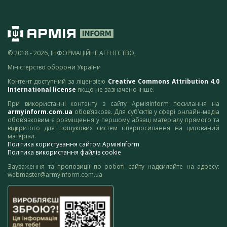
© 2018 - 2026, ІНФОРМАЦІЙНЕ АГЕНТСТВО,
Міністерство оборони України
Контент доступний за ліцензією
Creative Commons Attribution 4.0
International license
якщо не зазначено інше.
При використанні контенту з сайту АрміяInform посилання на
armyinform.com.ua
обов’язкове. Для суб’єктів у сфері онлайн-медіа
обов’язковим є розміщення у першому абзаці матеріалу прямого та
відкритого для пошукових систем гіперпосилання на цитований
матеріал.
Політика користування сайтом АрміяInform
Політика використання файлів cookie
Зауваження та пропозиції по роботі сайту надсилайте на адресу:
webmaster@armyinform.com.ua