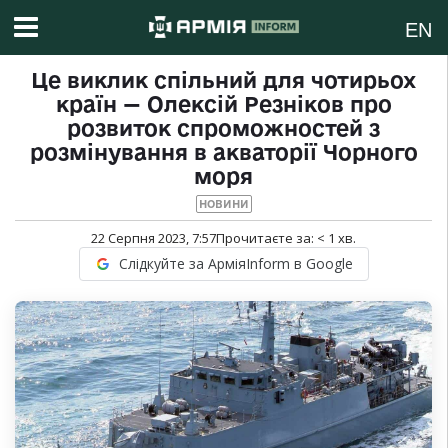
EN
Це виклик спільний для чотирьох
країн — Олексій Резніков про
розвиток спроможностей з
розмінування в акваторії Чорного
моря
НОВИНИ
22 Серпня 2023, 7:57
Прочитаєте за:
< 1
хв.
Слідкуйте за АрміяInform в Google