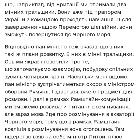
що, наприклад, від Британії ми отримали два
мінних тральщики. Вони вже під прапором
України з командою проходять навчання. Після
завершення нашою Перемогою цієї війни, вони
зможуть повернутися до Чорного моря.
Відповідно пан міністр теж сказав, що в них
такі ж плани розвитку. В них є мінні тральщики.
Ось ми якраз і говорили про те,
що започаткуємо взаємодію, побудову спільних
зусиль чотирьох країн. Наскільки мені відомо,
пан міністр зустрічатиметься скоро з міністром
оборони Румунії. І здається, вже є предмет для
розмови. І далі в рамках Рамштайн-комунікації
ми зможемо розвивати питання розмінування,
але зараз мова йде про розмінування в акваторії
Чорного моря, тому що в рамках Рамштайн
коаліція з розмінування вона оголошена. Там
лідерство взяв на себе міністр Литви, плюс