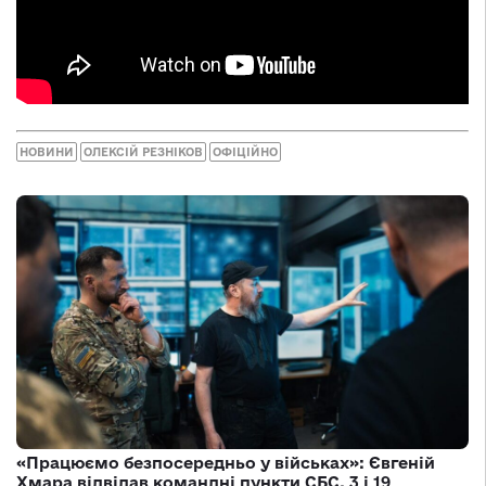
НОВИНИ
ОЛЕКСІЙ РЕЗНІКОВ
ОФІЦІЙНО
«Працюємо безпосередньо у військах»: Євгеній
Хмара відвідав командні пункти СБС, 3 і 19