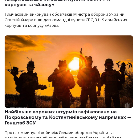
корпусів та «Азову»
Тимчасовий виконувач обов’язків Міністра оборони України
Євгеній Хмара відвідав командні пункти СБС, 3 і 19 армійських
корпусів та корпусу «Азов».
Найбільше ворожих штурмів зафіксовано на
Покровському та Костянтинівському напрямках —
Генштаб ЗСУ
Протягом минулої доби між Силами оборони України та
російськими окупаційними військами відбулося 231 бойове