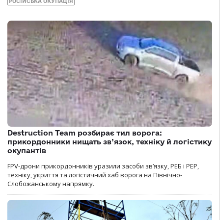
РОСІЙСЬКА ОКУПАЦІЯ
Destruction Team розбирає тил ворога:
прикордонники нищать зв’язок, техніку й логістику
окупантів
FPV-дрони прикордонників уразили засоби зв’язку, РЕБ і РЕР,
техніку, укриття та логістичний хаб ворога на Північно-
Слобожанському напрямку.