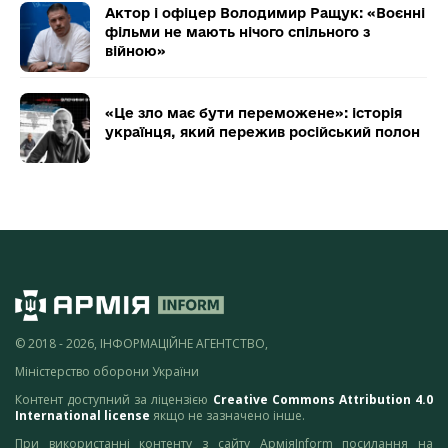
Актор і офіцер Володимир Ращук: «Воєнні
фільми не мають нічого спільного з
війною»
«Це зло має бути переможене»: історія
українця, який пережив російський полон
© 2018 - 2026, ІНФОРМАЦІЙНЕ АГЕНТСТВО,
Міністерство оборони України
Контент доступний за ліцензією
Creative Commons Attribution 4.0
International license
якщо не зазначено інше.
При використанні контенту з сайту АрміяInform посилання на