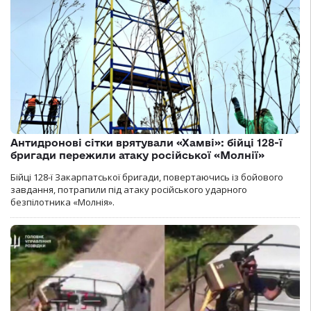
Антидронові сітки врятували «Хамві»: бійці 128-ї
бригади пережили атаку російської «Молнії»
Бійці 128-ї Закарпатської бригади, повертаючись із бойового
завдання, потрапили під атаку російського ударного
безпілотника «Молнія».