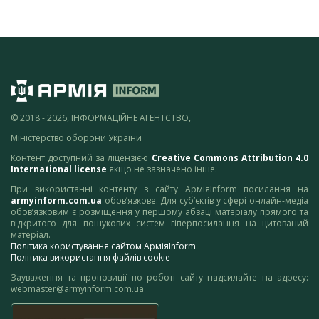
© 2018 - 2026, ІНФОРМАЦІЙНЕ АГЕНТСТВО,
Міністерство оборони України
Контент доступний за ліцензією
Creative Commons Attribution 4.0
International license
якщо не зазначено інше.
При використанні контенту з сайту АрміяInform посилання на
armyinform.com.ua
обов’язкове. Для суб’єктів у сфері онлайн-медіа
обов’язковим є розміщення у першому абзаці матеріалу прямого та
відкритого для пошукових систем гіперпосилання на цитований
матеріал.
Політика користування сайтом АрміяInform
Політика використання файлів cookie
Зауваження та пропозиції по роботі сайту надсилайте на адресу:
webmaster@armyinform.com.ua