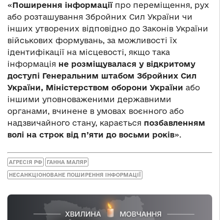
«
Поширення інформації
про переміщення, рух
або розташування Збройних Сил України чи
інших утворених відповідно до Законів України
військових формувань, за можливості їх
ідентифікації на місцевості, якщо така
інформація
не розміщувалася
у відкритому
доступі Генеральним штабом Збройних Сил
України, Міністерством оборони України
або
іншими уповноваженими державними
органами, вчинене в умовах воєнного або
надзвичайного стану, карається
позбавленням
волі на строк від п’яти до восьми років
».
АГРЕСІЯ РФ
ГАННА МАЛЯР
НЕСАНКЦІОНОВАНЕ ПОШИРЕННЯ ІНФОРМАЦІЇ