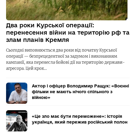
Два роки Курської операції:
перенесення війни на територію рф та
злам планів Кремля
Сьогодні виповнюється два роки від початку Курської
операції — безпрецедентної за задумом і виконанням
кампанії, яка перенесла бойові дії на територію держави-
агресора. Цей крок…
Актор і офіцер Володимир Ращук: «Воєнні
фільми не мають нічого спільного з
війною»
«Це зло має бути переможене»: історія
українця, який пережив російський полон