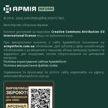
© 2018 - 2026, ІНФОРМАЦІЙНЕ АГЕНТСТВО,
Міністерство оборони України
Контент доступний за ліцензією
Creative Commons Attribution 4.0
International license
якщо не зазначено інше.
При використанні контенту з сайту АрміяInform посилання на
armyinform.com.ua
обов’язкове. Для суб’єктів у сфері онлайн-медіа
обов’язковим є розміщення у першому абзаці матеріалу прямого та
відкритого для пошукових систем гіперпосилання на цитований
матеріал.
Політика користування сайтом АрміяInform
Політика використання файлів cookie
Зауваження та пропозиції по роботі сайту надсилайте на адресу:
webmaster@armyinform.com.ua