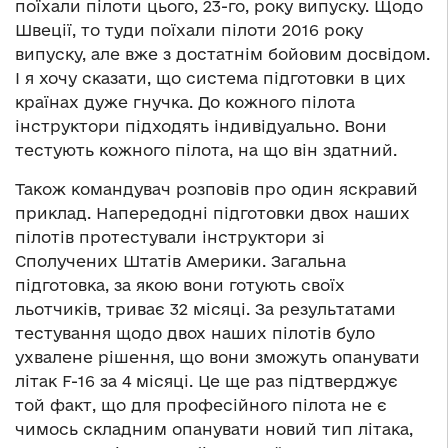
поїхали пілоти цього, 23-го, року випуску. Щодо
Швеції, то туди поїхали пілоти 2016 року
випуску, але вже з достатнім бойовим досвідом.
І я хочу сказати, що система підготовки в цих
країнах дуже гнучка. До кожного пілота
інструктори підходять індивідуально. Вони
тестують кожного пілота, на що він здатний.
Також командувач розповів про один яскравий
приклад. Напередодні підготовки двох наших
пілотів протестували інструктори зі
Сполучених Штатів Америки. Загальна
підготовка, за якою вони готують своїх
льотчиків, триває 32 місяці. За результатами
тестування щодо двох наших пілотів було
ухвалене рішення, що вони зможуть опанувати
літак F-16 за 4 місяці. Це ще раз підтверджує
той факт, що для професійного пілота не є
чимось складним опанувати новий тип літака,