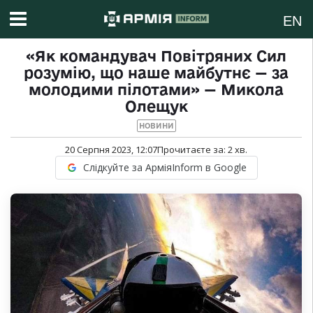
EN
«Як командувач Повітряних Сил
розумію, що наше майбутнє — за
молодими пілотами» — Микола
Олещук
НОВИНИ
20 Серпня 2023, 12:07
Прочитаєте за:
2
хв.
Слідкуйте за АрміяInform в Google