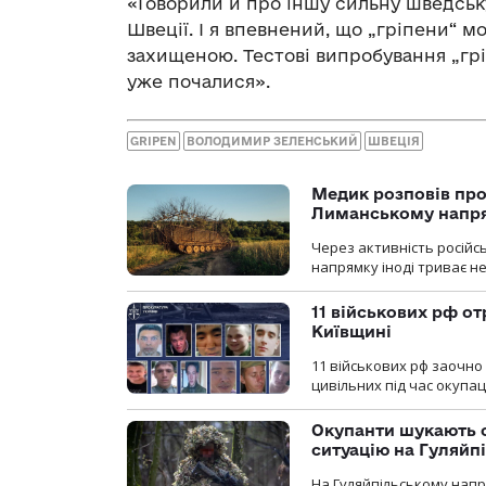
«Говорили й про іншу сильну шведську
Швеції. І я впевнений, що „гріпени“ 
захищеною. Тестові випробування „грі
уже почалися».
GRIPEN
ВОЛОДИМИР ЗЕЛЕНСЬКИЙ
ШВЕЦІЯ
Медик розповів про
Лиманському напр
Через активність російс
напрямку іноді триває не
11 військових рф от
Київщині
11 військових рф заочно
цивільних під час окупаці
Окупанти шукають с
ситуацію на Гуляйп
На Гуляйпільському нап