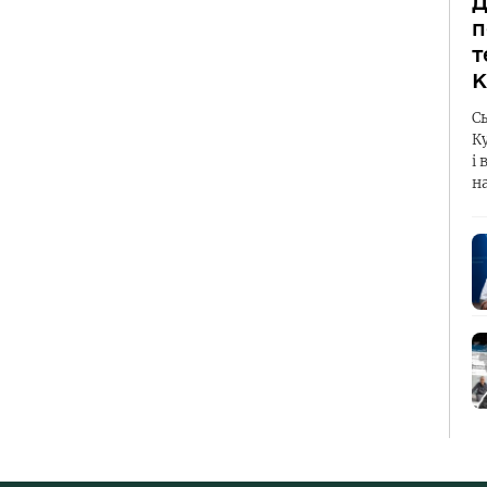
Д
п
т
К
С
К
і 
н