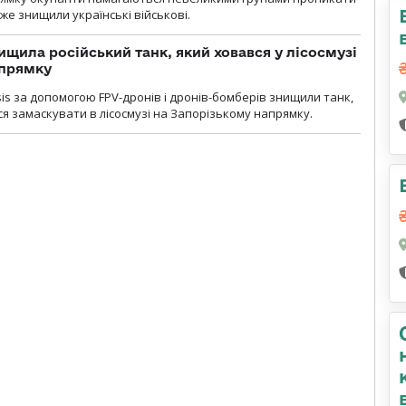
уже знищили українські військові.
ищила російський танк, який ховався у лісосмузі
апрямку
sis за допомогою FPV-дронів і дронів-бомберів знищили танк,
я замаскувати в лісосмузі на Запорізькому напрямку.