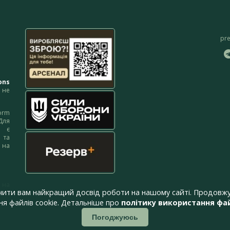
pr
ons
не
orm
Для
м є
 та
 на
 на
чити вам найкращий досвід роботи на нашому сайті. Продовжу
я файлів cookie. Детальніше про
політику використання фай
Погоджуюсь