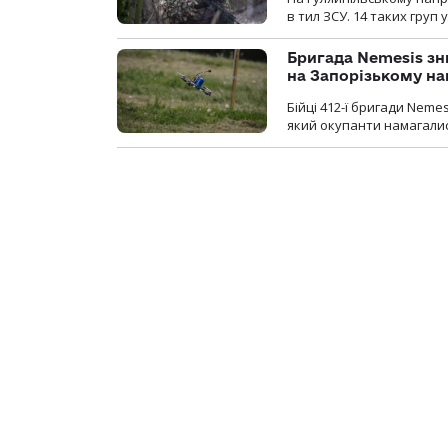
в тил ЗСУ. 14 таких груп 
Бригада Nemesis зн
на Запорізькому н
Бійці 412-ї бригади Neme
який окупанти намагалис