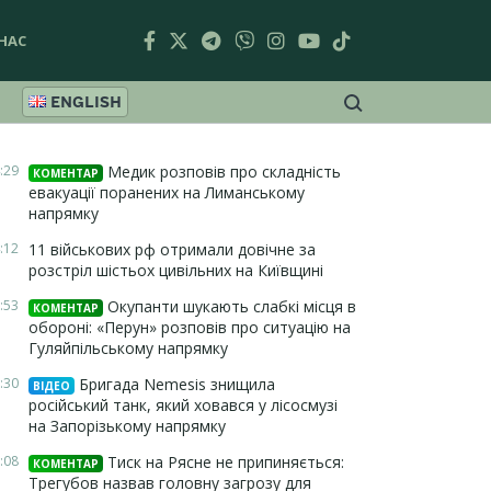
НАС
ENGLISH
:29
Медик розповів про складність
КОМЕНТАР
евакуації поранених на Лиманському
напрямку
:12
11 військових рф отримали довічне за
розстріл шістьох цивільних на Київщині
:53
Окупанти шукають слабкі місця в
КОМЕНТАР
обороні: «Перун» розповів про ситуацію на
Гуляйпільському напрямку
:30
Бригада Nemesis знищила
ВІДЕО
російський танк, який ховався у лісосмузі
на Запорізькому напрямку
:08
Тиск на Рясне не припиняється:
КОМЕНТАР
Трегубов назвав головну загрозу для