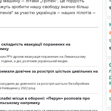
 машину — літаки „Гріпен“. Це гордість
можуть зробити нашу свободу значно більш
пенів“ за участю українців — наших пілотів —
 складність евакуації поранених на
ямку
ьких FPV-дронів евакуація поранених на Лиманському
 години, а дні, розповів український медик.
римали довічне за розстріл шістьох цивільних на
 засудили до довічного за розстріл шістьох беззбройних
ї Київщини у 2022 році.
лабкі місця в обороні: «Перун» розповів про
ільському напрямку
рямку окупанти намагаються невеликими групами проникати