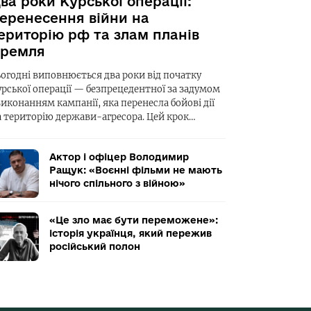
ва роки Курської операції:
еренесення війни на
ериторію рф та злам планів
ремля
ьогодні виповнюється два роки від початку
урської операції — безпрецедентної за задумом
виконанням кампанії, яка перенесла бойові дії
а територію держави-агресора. Цей крок…
Актор і офіцер Володимир
Ращук: «Воєнні фільми не мають
нічого спільного з війною»
«Це зло має бути переможене»:
історія українця, який пережив
російський полон