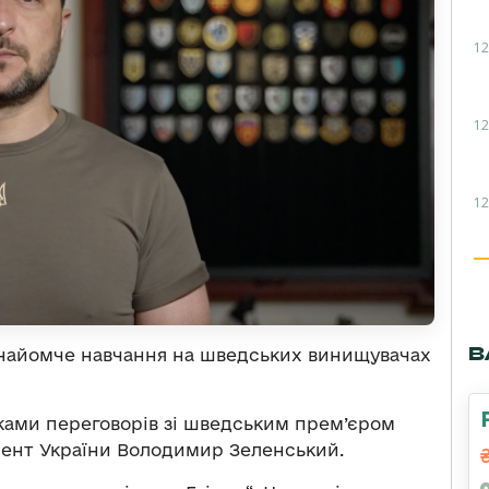
12
12
12
В
знайомче навчання на шведських винищувачах
ками переговорів зі шведським прем’єром
ент України Володимир Зеленський.