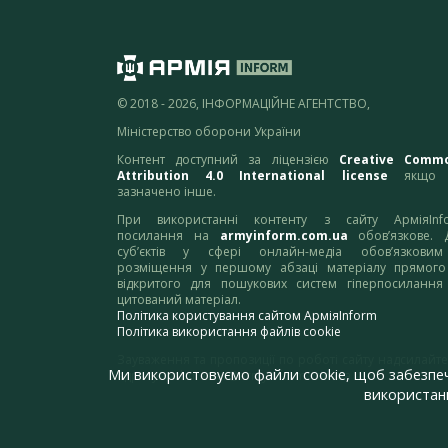
© 2018 - 2026, ІНФОРМАЦІЙНЕ АГЕНТСТВО,
Міністерство оборони України
Контент доступний за ліцензією
Creative Comm
Attribution 4.0 International license
якщо 
зазначено інше.
При використанні контенту з сайту АрміяInf
посилання на
armyinform.com.ua
обов’язкове. 
суб’єктів у сфері онлайн-медіа обов’язкови
розміщення у першому абзаці матеріалу прямого
відкритого для пошукових систем гіперпосилання
цитований матеріал.
Політика користування сайтом АрміяInform
Політика використання файлів cookie
Зауваження та пропозиції по роботі сайту надсилайте
Ми використовуємо файли cookie, щоб забезпе
адресу:
webmaster@armyinform.com.ua
використанн