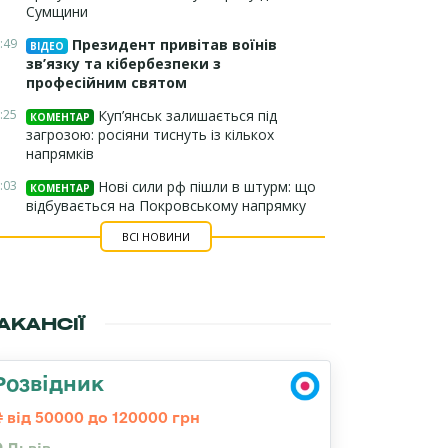
Сумщини
:49
Президент привітав воїнів
ВІДЕО
зв’язку та кібербезпеки з
професійним святом
:25
Куп’янськ залишається під
КОМЕНТАР
загрозою: росіяни тиснуть із кількох
напрямків
:03
Нові сили рф пішли в штурм: що
КОМЕНТАР
відбувається на Покровському напрямку
ВСІ НОВИНИ
АКАНСІЇ
Розвідник
від 50000 до 120000 грн