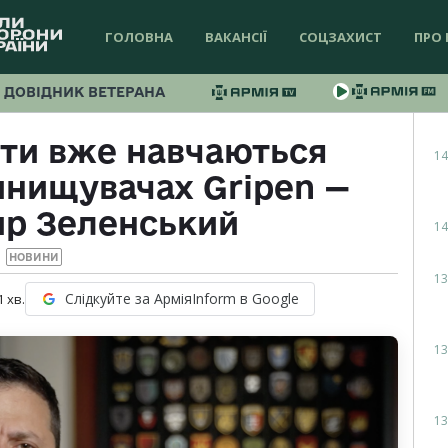
ГОЛОВНА
ВАКАНСІЇ
СОЦЗАХИСТ
ПРО 
ДОВІДНИК ВЕТЕРАНА
оти вже навчаються
14
инищувачах Gripen —
р Зеленський
14
НОВИНИ
13
Слідкуйте за АрміяInform в Google
1
хв.
13
13