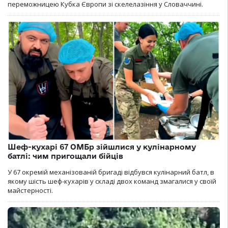
переможницею Кубка Європи зі скелелазіння у Словаччині.
Шеф-кухарі 67 ОМБр зійшлися у кулінарному
батлі: чим пригощали бійців
У 67 окремій механізованій бригаді відбувся кулінарний батл, в
якому шість шеф-кухарів у складі двох команд змагалися у своїй
майстерності.