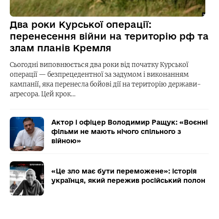
Два роки Курської операції:
перенесення війни на територію рф та
злам планів Кремля
Сьогодні виповнюється два роки від початку Курської
операції — безпрецедентної за задумом і виконанням
кампанії, яка перенесла бойові дії на територію держави-
агресора. Цей крок…
Актор і офіцер Володимир Ращук: «Воєнні
фільми не мають нічого спільного з
війною»
«Це зло має бути переможене»: історія
українця, який пережив російський полон