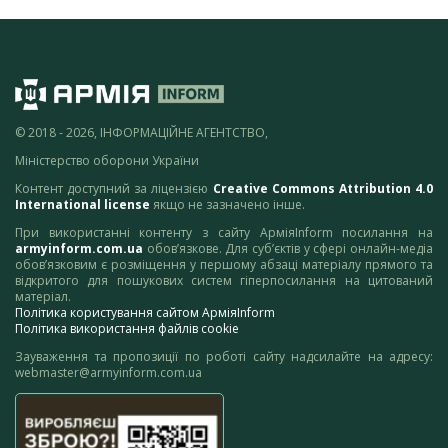
© 2018 - 2026, ІНФОРМАЦІЙНЕ АГЕНТСТВО,
Міністерство оборони України
Контент доступний за ліцензією
Creative Commons Attribution 4.0
International license
якщо не зазначено інше.
При використанні контенту з сайту АрміяInform посилання на
armyinform.com.ua
обов’язкове. Для суб’єктів у сфері онлайн-медіа
обов’язковим є розміщення у першому абзаці матеріалу прямого та
відкритого для пошукових систем гіперпосилання на цитований
матеріал.
Політика користування сайтом АрміяInform
Політика використання файлів cookie
Зауваження та пропозиції по роботі сайту надсилайте на адресу:
webmaster@armyinform.com.ua