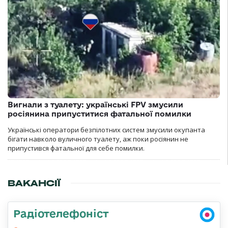
Вигнали з туалету: українські FPV змусили
росіянина припуститися фатальної помилки
Українські оператори безпілотних систем змусили окупанта
бігати навколо вуличного туалету, аж поки росіянин не
припустився фатальної для себе помилки.
ВАКАНСІЇ
Радіотелефоніст