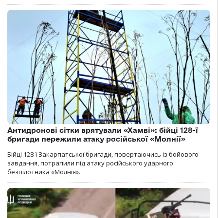
Антидронові сітки врятували «Хамві»: бійці 128-ї
бригади пережили атаку російської «Молнії»
Бійці 128-ї Закарпатської бригади, повертаючись із бойового
завдання, потрапили під атаку російського ударного
безпілотника «Молнія».