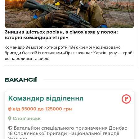
Знищив шістьох росіян, а сімох взяв у полон:
історія командира «Гіря»
Командир 3-ї мотопіхотної роти 43-ї окремої механізованої
бригади Олексій із позивним «Гіря» захищає Харківщину — край,
де народився та виріс.
ВАКАНСІЇ
Командир відділення
від 55000 до 125000 грн
Слов'янськ
Батальйон спеціального призначення Донбас
18 Слов'янської бригади Національної гвардії
України