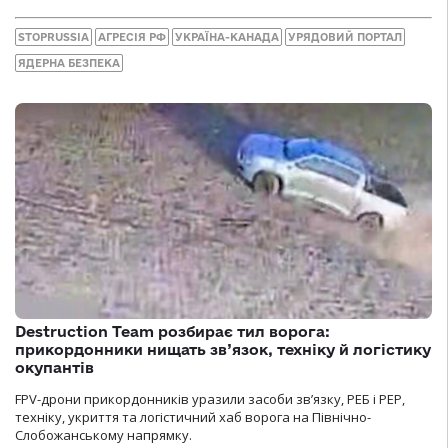
STOPRUSSIA
АГРЕСІЯ РФ
УКРАЇНА-КАНАДА
УРЯДОВИЙ ПОРТАЛ
ЯДЕРНА БЕЗПЕКА
Destruction Team розбирає тил ворога:
прикордонники нищать зв’язок, техніку й логістику
окупантів
FPV-дрони прикордонників уразили засоби зв’язку, РЕБ і РЕР,
техніку, укриття та логістичний хаб ворога на Північно-
Слобожанському напрямку.