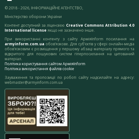
© 2018 - 2026, ІНФОРМАЦІЙНЕ АГЕНТСТВО,
Міністерство оборони України
Контент доступний за ліцензією
Creative Commons Attribution 4.0
International license
якщо не зазначено інше.
При використанні контенту з сайту АрміяInform посилання на
armyinform.com.ua
обов’язкове. Для суб’єктів у сфері онлайн-медіа
обов’язковим є розміщення у першому абзаці матеріалу прямого та
відкритого для пошукових систем гіперпосилання на цитований
матеріал.
Політика користування сайтом АрміяInform
Політика використання файлів cookie
Зауваження та пропозиції по роботі сайту надсилайте на адресу:
webmaster@armyinform.com.ua