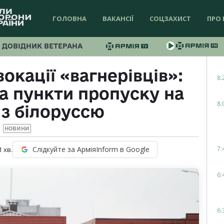
ГОЛОВНА
ВАКАНСІЇ
СОЦЗАХИСТ
ПРО 
ДОВІДНИК ВЕТЕРАНА
окації «вагнерівців»:
8:
а пункти пропуску на
8:
 з білоруссю
НОВИНИ
7:
Слідкуйте за АрміяInform в Google
1
хв.
6:
6: