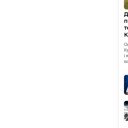
Д
п
т
К
С
К
і 
н