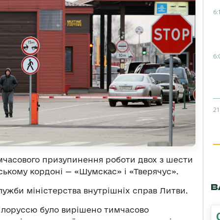
6:
6:
21
мчасового призупинення роботи двох з шести
ському кордоні — «Шумскас» і «Тверячус».
В
ужби міністерства внутрішніх справ Литви.
білоруссю було вирішено тимчасово