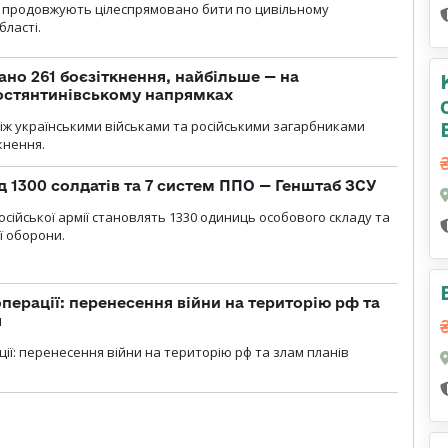
ли продовжують цілеспрямовано бити по цивільному
бласті.
ано 261 боєзіткнення, найбільше — на
остянтинівському напрямках
іж українськими військами та російськими загарбниками
кнення.
д 1300 солдатів та 7 систем ППО — Генштаб ЗСУ
осійської армії становлять 1330 одиниць особового складу та
ї оборони.
перації: перенесення війни на територію рф та
я
ції: перенесення війни на територію рф та злам планів