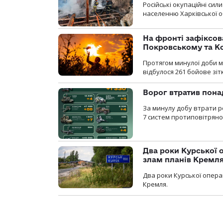
Російські окупаційні си
населенню Харківської о
На фронті зафіксов
Покровському та К
Протягом минулої доби м
відбулося 261 бойове зіт
Ворог втратив пона
За минулу добу втрати р
7 систем протиповітряно
Два роки Курської о
злам планів Кремл
Два роки Курської опера
Кремля.