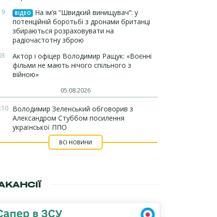
19
На ім’я “Швидкий винищувач”: у
ВІДЕО
потенційній боротьбі з дронами британці
збираються розраховувати на
радіочастотну зброю
03
Актор і офіцер Володимир Ращук: «Воєнні
фільми не мають нічого спільного з
війною»
05.08.2026
:10
Володимир Зеленський обговорив з
Александром Стуббом посилення
української ППО
ВСІ НОВИНИ
АКАНСІЇ
Сапер в ЗСУ