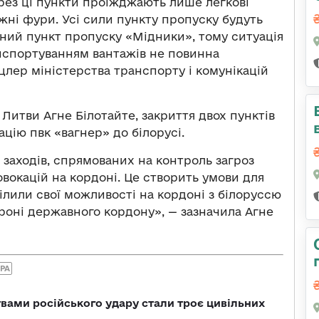
рез ці пункти проїжджають лише легкові
ожні фури. Усі сили пункту пропуску будуть
ний пункт пропуску «Мідники», тому ситуація
анспортуванням вантажів не повинна
цлер міністерства транспорту і комунікацій
 Литви Агне Білотайте, закриття двох пунктів
ію пвк «вагнер» ​​до білорусі.
заходів, спрямованих на контроль загроз
вокацій на кордоні. Це створить умови для
лили свої можливості на кордоні з білоруссю
роні державного кордону», — зазначила Агне
РА
вами російського удару стали троє цивільних