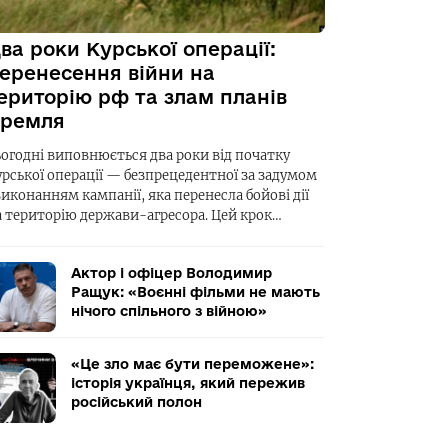
ва роки Курської операції:
еренесення війни на
ериторію рф та злам планів
ремля
ьогодні виповнюється два роки від початку
урської операції — безпрецедентної за задумом
виконанням кампанії, яка перенесла бойові дії
а територію держави-агресора. Цей крок…
Актор і офіцер Володимир
Ращук: «Воєнні фільми не мають
нічого спільного з війною»
«Це зло має бути переможене»:
історія українця, який пережив
російський полон