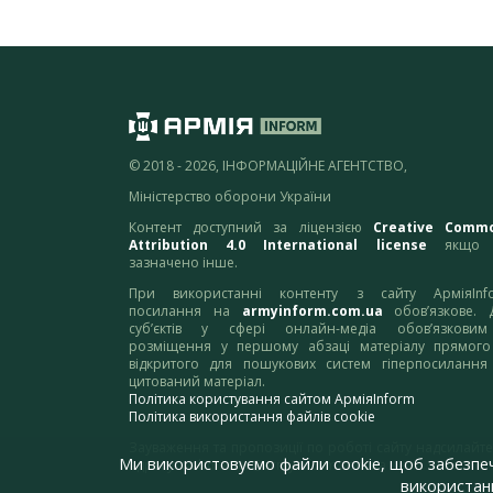
© 2018 - 2026, ІНФОРМАЦІЙНЕ АГЕНТСТВО,
Міністерство оборони України
Контент доступний за ліцензією
Creative Comm
Attribution 4.0 International license
якщо 
зазначено інше.
При використанні контенту з сайту АрміяInf
посилання на
armyinform.com.ua
обов’язкове. 
суб’єктів у сфері онлайн-медіа обов’язкови
розміщення у першому абзаці матеріалу прямого
відкритого для пошукових систем гіперпосилання
цитований матеріал.
Політика користування сайтом АрміяInform
Політика використання файлів cookie
Зауваження та пропозиції по роботі сайту надсилайте
Ми використовуємо файли cookie, щоб забезпе
адресу:
webmaster@armyinform.com.ua
використанн