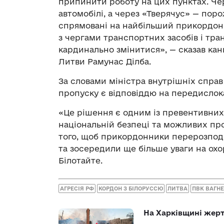
припинити роботу на цих пунктах. Че
автомобілі, а через «Тверячус» — пор
спрямовані на найбільший прикордон
з чергами транспортних засобів і тр
кардинально змінитися», — сказав кан
Литви Рамунас Ділба.
За словами міністра внутрішніх справ
пропуску є відповіддю на передислокац
«Це рішення є одним із превентивних 
національній безпеці та можливих про
того, щоб прикордонники перерозподі
та зосередили ще більше уваги на охо
Білотайте.
АГРЕСІЯ РФ
КОРДОН З БІЛОРУССЮ
ЛИТВА
ПВК ВАГНЕ
На Харківщині жерт