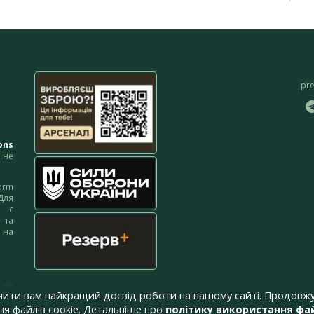
pr
ons
не
orm
Для
м є
 та
 на
 на
чити вам найкращий досвід роботи на нашому сайті. Продовжу
я файлів cookie. Детальніше про
політику використання фай