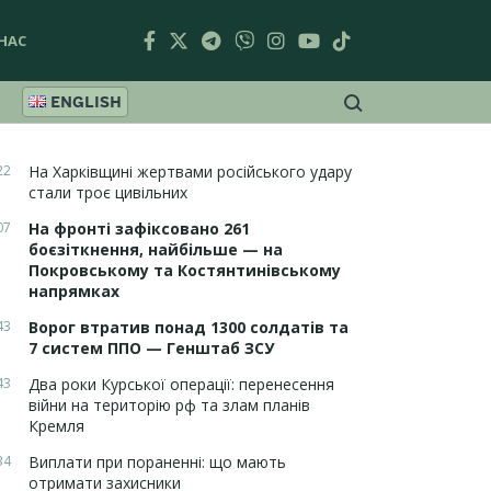
НАС
ENGLISH
22
На Харківщині жертвами російського удару
стали троє цивільних
07
На фронті зафіксовано 261
боєзіткнення, найбільше — на
Покровському та Костянтинівському
напрямках
43
Ворог втратив понад 1300 солдатів та
7 систем ППО — Генштаб ЗСУ
43
Два роки Курської операції: перенесення
війни на територію рф та злам планів
Кремля
34
Виплати при пораненні: що мають
отримати захисники