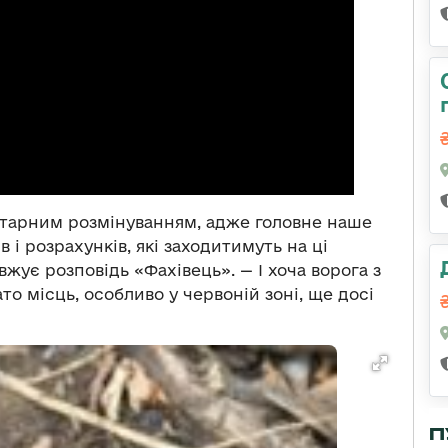
ітарним розмінуванням, адже головне наше
 і розрахунків, які заходитимуть на ці
жує розповідь «Фахівець». — І хоча ворога з
то місць, особливо у червоній зоні, ще досі
П