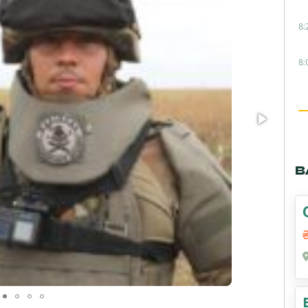
8:
8:
В