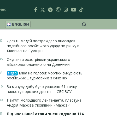
НАС
ENGLISH
47
Десять людей постраждало внаслідок
подвійного російського удару по ринку в
Білопіллі на Сумщині
46
Окупанти розстріляли українського
військовополоненого на Донеччині
33
Міна на голови: морпіхи викурюють
ВІДЕО
російських штурмовиків з їхніх нір
16
За минулу добу було уражено 61 точку
вильоту ворожих дронів — СБС ЗСУ
00
Пам’яті молодшого лейтенанта, пластуна
Андрія Марківа (позивний «Маркіз»)
41
Під час нічної атаки знешкоджено 114