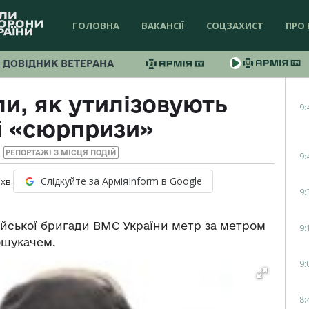
ГОЛОВНА
ВАКАНСІЇ
СОЦЗАХИСТ
ПРО 
ДОВІДНИК ВЕТЕРАНА
и, як утилізовують
9:
і «сюрпризи»
РЕПОРТАЖІ З МІСЦЯ ПОДІЙ
9:
Слідкуйте за АрміяInform в Google
хв.
9:
йської бригади ВМС України метр за метром
9:
ошукачем.
9:
8: