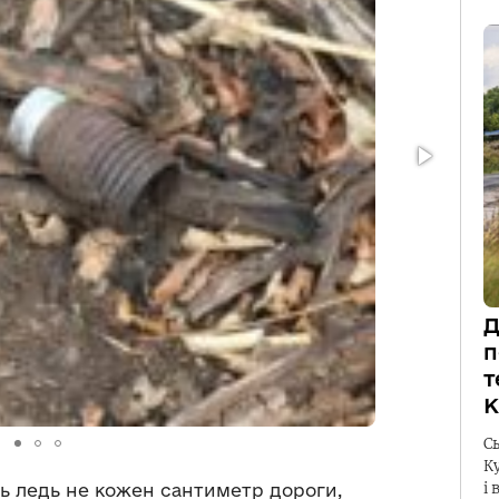
Д
п
т
К
С
К
і 
ь ледь не кожен сантиметр дороги,