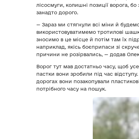
лісосмуги, колишні позиції ворога, б
занадто дорого.
— Зараз ми стягнули всі міни й будемо
використовуватимемо тротилові шашк
зносимо в це місце й потім там їх під
наприклад, якісь боєприпаси зі скруч
причини не розірвались, — додав Оле
Ворог тут мав достатньо часу, щоб ус
пастки вони зробили під час відступу. Б
дорогах вони позакопували пластикові
потрібного часу на пошук.