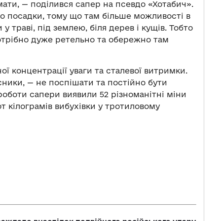
імати, — поділився сапер на псевдо «Хотабич».
но посадки, тому що там більше можливості в
у траві, під землею, біля дерев і кущів. Тобто
потрібно дуже ретельно та обережно там
ої концентрації уваги та сталевої витримки.
ники, — не поспішати та постійно бути
роботи сапери виявили 52 різноманітні міни
от кілограмів вибухівки у тротиловому