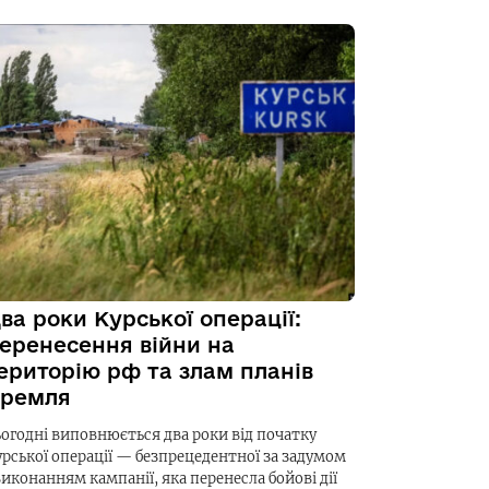
ва роки Курської операції:
еренесення війни на
ериторію рф та злам планів
ремля
ьогодні виповнюється два роки від початку
урської операції — безпрецедентної за задумом
виконанням кампанії, яка перенесла бойові дії