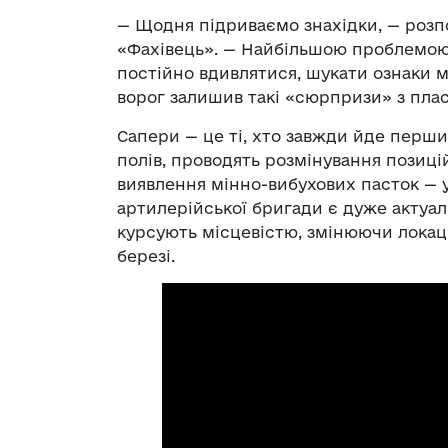
— Щодня підриваємо знахідки, — розп
«Фахівець».
— Найбільшою проблемою 
постійно вдивлятися, шукати ознаки м
ворог залишив такі «сюрпризи» з плас
Сапери — це ті, хто завжди йде перши
полів, проводять розмінування позицій,
виявлення мінно-вибухових пасток — у
артилерійської бригади є дуже актуа
курсують місцевістю, змінюючи локац
березі.