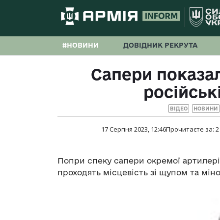
#НОВИНИ
ДОВІДНИК РЕКРУТА
Сапери показал
російськ
ВІДЕО
НОВИНИ
17 Серпня 2023, 12:46
Прочитаєте за:
2
Попри спеку сапери окремої артилері
проходять місцевість зі щупом та мін