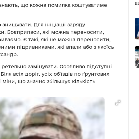
н
о знають, що кожна помилка коштуватиме
 знищувати. Для ініціації заряду
и. Боєприпаси, які можна переносити,
риваємо. Є такі, які не можна переносити,
еними підривниками, які впали або з якоїсь
ксандр.
е ретельно замінувати. Особливо підступні
іля всіх доріг, усіх об’їздів по ґрунтових
 міни, що значно збільшує кількість