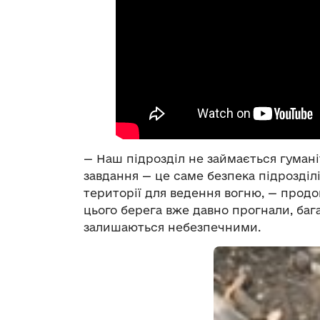
— Наш підрозділ не займається гуман
завдання — це саме безпека підрозділів
території для ведення вогню, — продов
цього берега вже давно прогнали, бага
залишаються небезпечними.