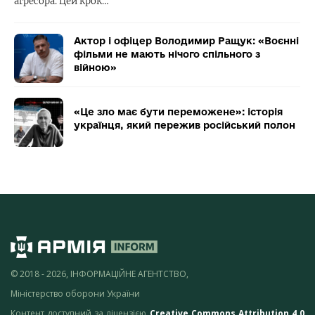
агресора. Цей крок…
Актор і офіцер Володимир Ращук: «Воєнні
фільми не мають нічого спільного з
війною»
«Це зло має бути переможене»: історія
українця, який пережив російський полон
© 2018 - 2026, ІНФОРМАЦІЙНЕ АГЕНТСТВО,
Міністерство оборони України
Контент доступний за ліцензією
Creative Commons Attribution 4.0