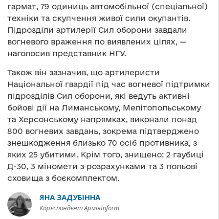
гармат, 79 одиниць автомобільної (спеціальної)
техніки та скупчення живої сили окупантів.
Підрозділи артилерії Сил оборони завдали
вогневого враження по виявлених цілях, —
наголосив представник НГУ.
Також він зазначив, що артилеристи
Національної гвардії під час вогневої підтримки
підрозділів Сил оборони, які ведуть активні
бойові дії на Лиманському, Мелітопольському
та Херсонському напрямках, виконали понад
800 вогневих завдань, зокрема підтверджено
знешкодження близько 70 осіб противника, з
яких 25 убитими. Крім того, знищено: 2 гаубиці
Д-30, 3 міномети з розрахунками та 3 польові
сховища з боєкомплектом.
ЯНА ЗАДУБІННА
Кореспондент АрміяInform