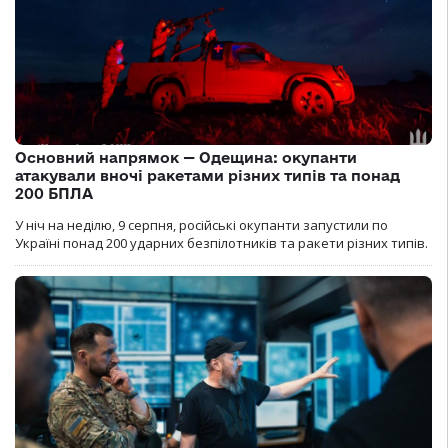
Основний напрямок — Одещина: окупанти
атакували вночі ракетами різних типів та понад
200 БПЛА
У ніч на неділю, 9 серпня, російські окупанти запустили по
Україні понад 200 ударних безпілотників та ракети різних типів.