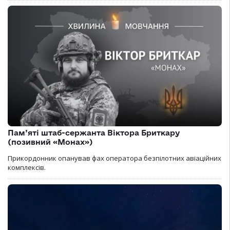
Пам’яті штаб-сержанта Віктора Бриткару
(позивний «Монах»)
Прикордонник опанував фах оператора безпілотних авіаційних
комплексів.