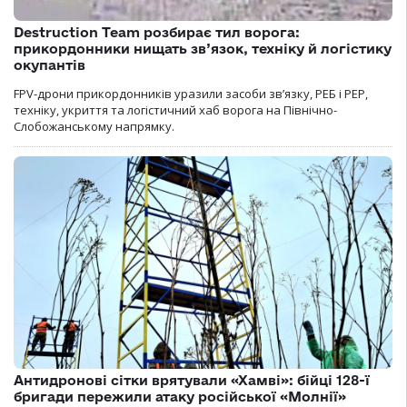
Destruction Team розбирає тил ворога:
прикордонники нищать зв’язок, техніку й логістику
окупантів
FPV-дрони прикордонників уразили засоби зв’язку, РЕБ і РЕР,
техніку, укриття та логістичний хаб ворога на Північно-
Слобожанському напрямку.
Антидронові сітки врятували «Хамві»: бійці 128-ї
бригади пережили атаку російської «Молнії»