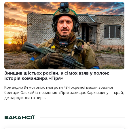
Знищив шістьох росіян, а сімох взяв у полон:
історія командира «Гіря»
Командир 3-ї мотопіхотної роти 43-ї окремої механізованої
бригади Олексій із позивним «Гіря» захищає Харківщину — край,
де народився та виріс.
ВАКАНСІЇ