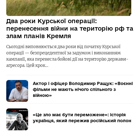
Два роки Курської операції:
перенесення війни на територію рф та
злам планів Кремля
Сьогодні виповнюється два роки від початку Курської
операції — безпрецедентної за задумом і виконанням
кампанії, яка перенесла бойові дії на територію держави-
агресора. Цей крок…
Актор і офіцер Володимир Ращук: «Воєнні
фільми не мають нічого спільного з
війною»
«Це зло має бути переможене»: історія
українця, який пережив російський полон