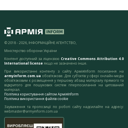
© 2018 - 2026, ІНФОРМАЦІЙНЕ АГЕНТСТВО,
Міністерство оборони України
Контент доступний за ліцензією
Creative Commons Attribution 4.0
International license
якщо не зазначено інше.
При використанні контенту з сайту АрміяInform посилання на
armyinform.com.ua
обов’язкове. Для суб’єктів у сфері онлайн-медіа
обов’язковим є розміщення у першому абзаці матеріалу прямого та
відкритого для пошукових систем гіперпосилання на цитований
матеріал.
Політика користування сайтом АрміяInform
Політика використання файлів cookie
Зауваження та пропозиції по роботі сайту надсилайте на адресу:
webmaster@armyinform.com.ua