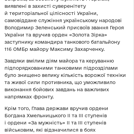
виявлені в захисті суверенітету
й територіальної цілісності України,
самовіддане служіння українському народові
Володимир Зеленський присвоїв звання Героя
України та вручив орден «Золота Зірка»
заступнику командира танкового батальйону
116 ОМБр майору Максиму Захарченку.
Завдяки вмілим діям майора та керуванню
підпорядкованими танковими підрозділами
було знищено велику кількість ворожої техніки
та живої сили противника, що уможливило
виконання бойових завдань на важливих
напрямках фронту.
Крім того, Глава держави вручив ордени
Богдана Хмельницького ІІ та ІІІ ступенів
і ордени «За мужність» ІІ та ІІІ ступенів
військовим, які відзначилися в боях