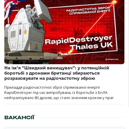
На ім’я “Швидкий винищувач”: у потенційній
боротьбі з дронами британці збираються
розраховувати на радіочастотну зброю
Приладдя радіочастотної зброї спрямованої енергії
RapidDestroyer під час випробувань із боротьби з БпЛА
нейтралізувало 80 дронів, що стало значним кроком у праг
ВАКАНСІЇ