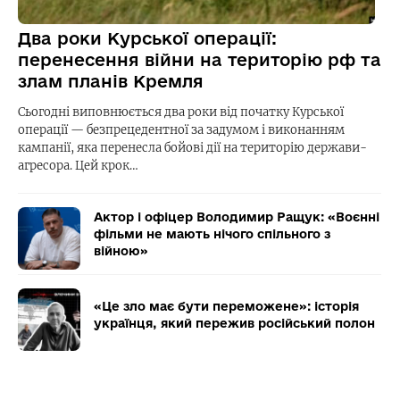
Два роки Курської операції:
перенесення війни на територію рф та
злам планів Кремля
Сьогодні виповнюється два роки від початку Курської
операції — безпрецедентної за задумом і виконанням
кампанії, яка перенесла бойові дії на територію держави-
агресора. Цей крок…
Актор і офіцер Володимир Ращук: «Воєнні
фільми не мають нічого спільного з
війною»
«Це зло має бути переможене»: історія
українця, який пережив російський полон