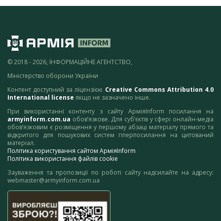
© 2018 - 2026, ІНФОРМАЦІЙНЕ АГЕНТСТВО,
Міністерство оборони України
Контент доступний за ліцензією
Creative Commons Attribution 4.0
International license
якщо не зазначено інше.
При використанні контенту з сайту АрміяInform посилання на
armyinform.com.ua
обов’язкове. Для суб’єктів у сфері онлайн-медіа
обов’язковим є розміщення у першому абзаці матеріалу прямого та
відкритого для пошукових систем гіперпосилання на цитований
матеріал.
Політика користування сайтом АрміяInform
Політика використання файлів cookie
Зауваження та пропозиції по роботі сайту надсилайте на адресу:
webmaster@armyinform.com.ua