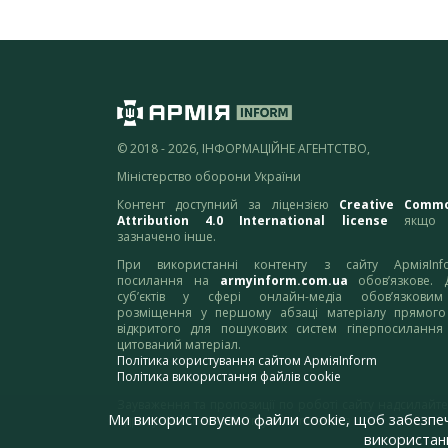
© 2018 - 2026, ІНФОРМАЦІЙНЕ АГЕНТСТВО,
Міністерство оборони України
Контент доступний за ліцензією
Creative Comm
Attribution 4.0 International license
якщо 
зазначено інше.
При використанні контенту з сайту АрміяInf
посилання на
armyinform.com.ua
обов’язкове. 
суб’єктів у сфері онлайн-медіа обов’язкови
розміщення у першому абзаці матеріалу прямого
відкритого для пошукових систем гіперпосилання
цитований матеріал.
Політика користування сайтом АрміяInform
Політика використання файлів cookie
Зауваження та пропозиції по роботі сайту надсилайте
Ми використовуємо файли cookie, щоб забезпе
адресу:
webmaster@armyinform.com.ua
використанн