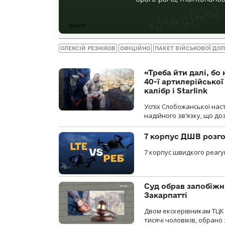
ОЛЕКСІЙ РЕЗНІКОВ
ОФІЦІЙНО
ПАКЕТ ВІЙСЬКОВОЇ ДО
«Треба йти далі, бо
40-ї артилерійсько
калібр і Starlink
Успіх Слобожанської нас
надійного зв’язку, що д
7 корпус ДШВ розго
7 корпус швидкого реагу
Суд обрав запобіжн
Закарпатті
Двом екскерівникам ТЦК 
тисячі чоловіків, обрано