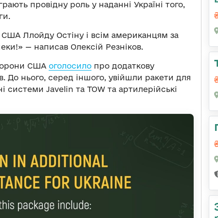
грають провідну роль у наданні Україні того,
ги.
 США Ллойду Остіну і всім американцям за
еки!» — написав Олексій Резніков.
оборони США
оголосило
про додаткову
. До нього, серед іншого, увійшли ракети для
ні системи Javelin та TOW та артилерійські