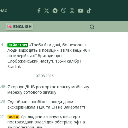
НАС
ENGLISH
14
«Треба йти далі, бо нехороші
ЛАЙФСТОРІ
люди відходять з позицій»: зв’язківець 40-ї
артилерійської бригади про
Слобожанський наступ, 155-й калібр і
Starlink
07.08.2026
:49
7 корпус ДШВ розгортає власну мобільну
мережу сотового зв’язку
:38
Суд обрав запобіжні заходи двом
екскерівникам ТЦК та СП на Закарпатті
:21
Дві людини загинуло, шестеро
ФОТО
постраждали внаслідок обстрілів рф на
Дніпропетровщині