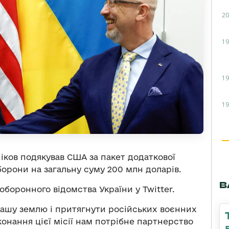
20
19
19
19
іков подякував США за пакет додаткової
борони на загальну суму 200 млн доларів.
В
оборонного відомства України у Twitter.
нашу землю і притягнути російських воєнних
конання цієї місії нам потрібне партнерство