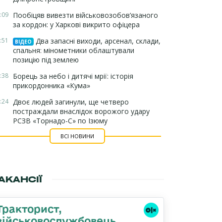
:09
Пообіцяв вивезти військовозобов’язаного
за кордон: у Харкові викрито офіцера
:51
Два запасні виходи, арсенал, склади,
ВІДЕО
спальня: мінометники облаштували
позицію під землею
:38
Борець за небо і дитячі мрії: історія
прикордонника «Кума»
:24
Двоє людей загинули, ще четверо
постраждали внаслідок ворожого удару
РСЗВ «Торнадо-С» по Ізюму
ВСІ НОВИНИ
АКАНСІЇ
Тракторист,
військовослужбовець