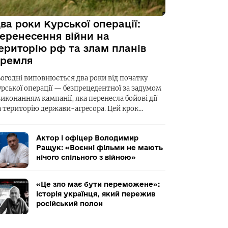
ва роки Курської операції:
еренесення війни на
ериторію рф та злам планів
ремля
ьогодні виповнюється два роки від початку
урської операції — безпрецедентної за задумом
виконанням кампанії, яка перенесла бойові дії
а територію держави-агресора. Цей крок…
Актор і офіцер Володимир
Ращук: «Воєнні фільми не мають
нічого спільного з війною»
«Це зло має бути переможене»:
історія українця, який пережив
російський полон