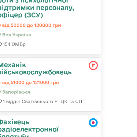
роти з психологічної
підтримки персоналу,
офіцер (ЗСУ)
від 50000 до 120000 грн
Вся Україна
154 ОМБр
Механік
військовослужбовець
від 51000 до 121000 грн
Запоріжжя
1 відділ Сватівського РТЦК та СП
Фахівець
радіоелектронної
боротьби,