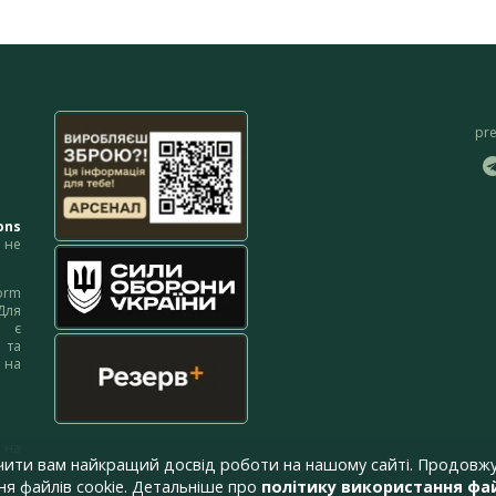
pr
ons
не
orm
Для
м є
 та
 на
 на
чити вам найкращий досвід роботи на нашому сайті. Продовжу
я файлів cookie. Детальніше про
політику використання фай