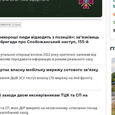
ПОМОГИ
США
 нехороші люди відходять з позицій»: зв’язківець
ї бригади про Слобожанський наступ, 155-й
П
тупальної операції восени 2022 року критично залежав від
озволяв передавати інформацію в режимі реального часу.
ртає власну мобільну мережу сотового зв’язку
вання ДШВ ЗСУ тестує власну LTE-мережу на лінії фронту.
і заходи двом екскерівникам ТЦК та СП на
та СП, яких ДБР викрило на незаконному «списанні» понад
 запобіжний захід.