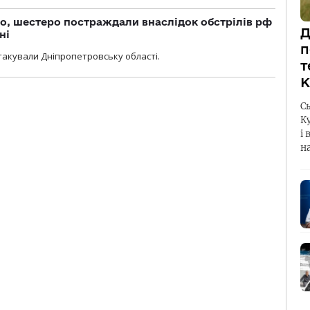
о, шестеро постраждали внаслідок обстрілів рф
Д
ні
п
атакували Дніпропетровську області.
т
К
С
К
і 
н