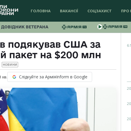
ГОЛОВНА
ВАКАНСІЇ
СОЦЗАХИСТ
ПРО 
ДОВІДНИК ВЕТЕРАНА
ов подякував США за
6:
й пакет на $200 млн
НОВИНИ
Слідкуйте за АрміяInform в Google
1
хв.
20
20
20