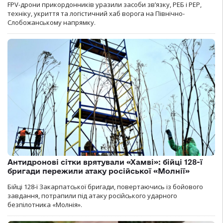
FPV-дрони прикордонників уразили засоби зв’язку, РЕБ і РЕР,
техніку, укриття та логістичний хаб ворога на Північно-
Слобожанському напрямку.
Антидронові сітки врятували «Хамві»: бійці 128-ї
бригади пережили атаку російської «Молнії»
Бійці 128-ї Закарпатської бригади, повертаючись із бойового
завдання, потрапили під атаку російського ударного
безпілотника «Молнія».