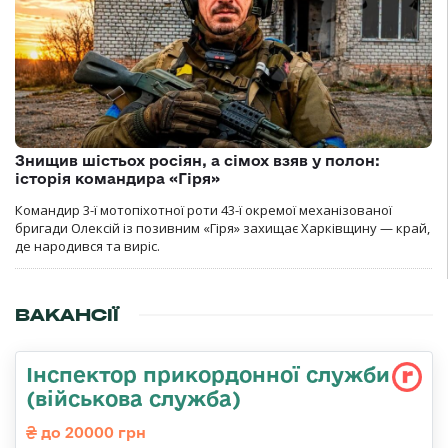
Знищив шістьох росіян, а сімох взяв у полон:
історія командира «Гіря»
Командир 3-ї мотопіхотної роти 43-ї окремої механізованої
бригади Олексій із позивним «Гіря» захищає Харківщину — край,
де народився та виріс.
ВАКАНСІЇ
Інспектор прикордонної служби
(військова служба)
до 20000 грн