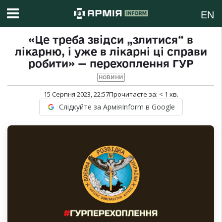
EN
«Це треба звідси „злитися“ в
лікарню, і уже в лікарні ці справи
робити» — перехоплення ГУР
НОВИНИ
15 Серпня 2023, 22:57
Прочитаєте за:
< 1
хв.
Слідкуйте за АрміяInform в Google