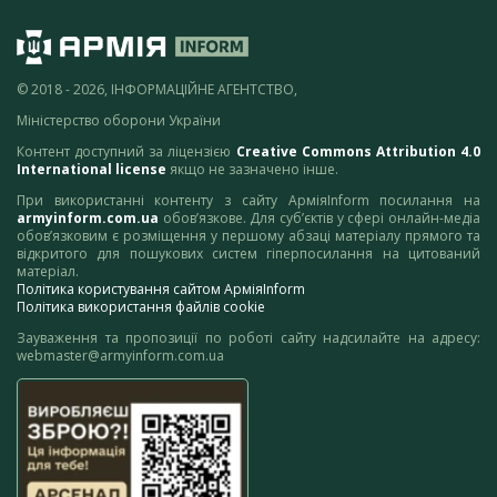
© 2018 - 2026, ІНФОРМАЦІЙНЕ АГЕНТСТВО,
Міністерство оборони України
Контент доступний за ліцензією
Creative Commons Attribution 4.0
International license
якщо не зазначено інше.
При використанні контенту з сайту АрміяInform посилання на
armyinform.com.ua
обов’язкове. Для суб’єктів у сфері онлайн-медіа
обов’язковим є розміщення у першому абзаці матеріалу прямого та
відкритого для пошукових систем гіперпосилання на цитований
матеріал.
Політика користування сайтом АрміяInform
Політика використання файлів cookie
Зауваження та пропозиції по роботі сайту надсилайте на адресу:
webmaster@armyinform.com.ua