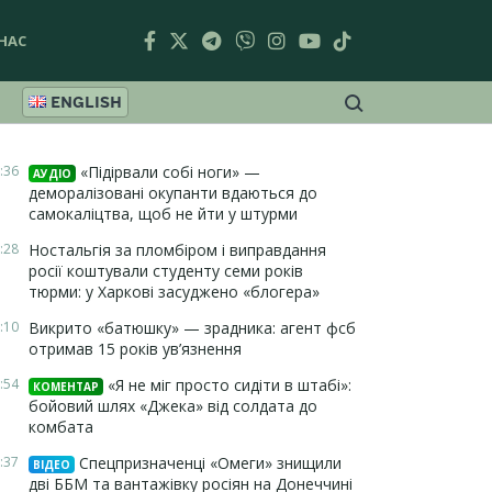
НАС
ENGLISH
:36
«Підірвали собі ноги» —
АУДІО
деморалізовані окупанти вдаються до
самокаліцтва, щоб не йти у штурми
:28
Ностальгія за пломбіром і виправдання
росії коштували студенту семи років
тюрми: у Харкові засуджено «блогера»
:10
Викрито «батюшку» — зрадника: агент фсб
отримав 15 років ув’язнення
:54
«Я не міг просто сидіти в штабі»:
КОМЕНТАР
бойовий шлях «Джека» від солдата до
комбата
:37
Спецпризначенці «Омеги» знищили
ВІДЕО
дві ББМ та вантажівку росіян на Донеччині