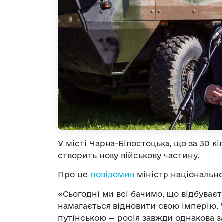
У місті Чарна-Білостоцька, що за 30 к
створить нову військову частину.
Про це
повідомив
міністр національн
«Сьогодні ми всі бачимо, що відбуває
намагається відновити свою імперію. 
путінською — росія завжди однакова за