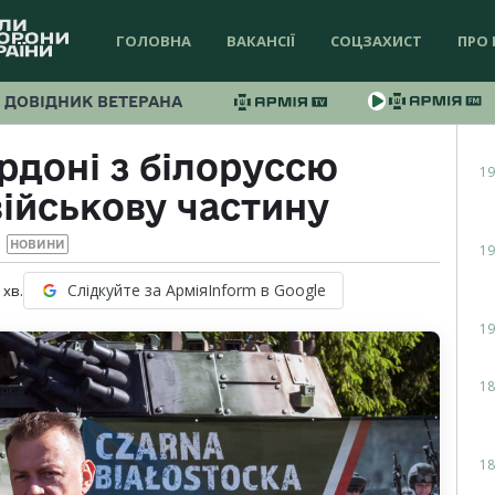
ГОЛОВНА
ВАКАНСІЇ
СОЦЗАХИСТ
ПРО 
ДОВІДНИК ВЕТЕРАНА
рдоні з білоруссю
19
ійськову частину
НОВИНИ
19
Слідкуйте за АрміяInform в Google
хв.
19
18
18