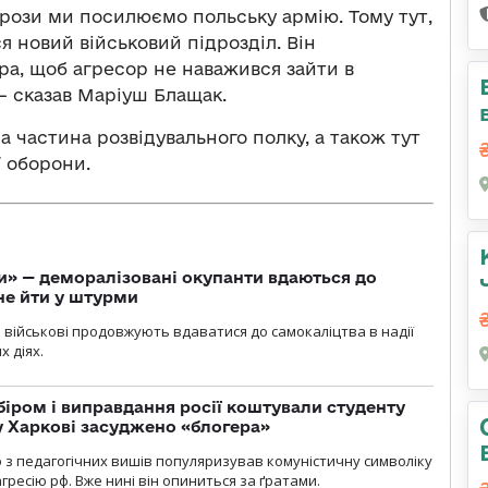
агрози ми посилюємо польську армію. Тому тут,
я новий військовий підрозділ. Він
а, щоб агресор не наважився зайти в
— сказав Маріуш Блащак.
а частина розвідувального полку, а також тут
 оборони.
ги» — деморалізовані окупанти вдаються до
не йти у штурми
і військові продовжують вдаватися до самокаліцтва в надії
х діях.
біром і виправдання росії коштували студенту
у Харкові засуджено «блогера»
о з педагогічних вишів популяризував комуністичну символіку
ресію рф. Вже нині він опиниться за ґратами.