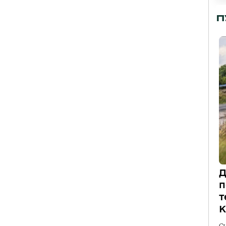
П
Д
п
т
К