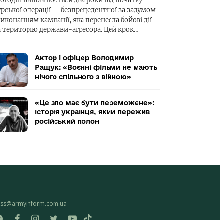
ьогодні виповнюється два роки від початку
урської операції — безпрецедентної за задумом
виконанням кампанії, яка перенесла бойові дії
а територію держави-агресора. Цей крок…
Актор і офіцер Володимир
Ращук: «Воєнні фільми не мають
нічого спільного з війною»
«Це зло має бути переможене»:
історія українця, який пережив
російський полон
ess@armyinform.com.ua