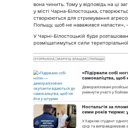
вона чинить. Тому у відповідь на ці з
у місті Чарна-Білостоцька, створюєтьс
створюються для стримування агресор
Польщу, щоб не наважився напасти», 
У Чарні-Білостоцькій буде розташован
розміщатимуться сили територіальної
STOPRUSSIA
МАРІУШ БЛАЩАК
ПОЛЬЩА
«Підірвали собі но
самокаліцтва, щоб 
Деморалізовані російськ
уникнути участі у бойови
Ностальгія за плом
семи років тюрми: 
У Харкові студент одног
срср та виправдовував аг