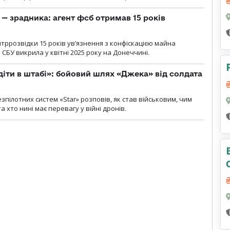
— зрадника: агент фсб отримав 15 років
ррозвідки 15 років увʼязнення з конфіскацією майна
 СБУ викрила у квітні 2025 року на Донеччині.
діти в штабі»: бойовий шлях «Джека» від солдата
пілотних систем «Star» розповів, як став військовим, чим
 хто нині має перевагу у війні дронів.