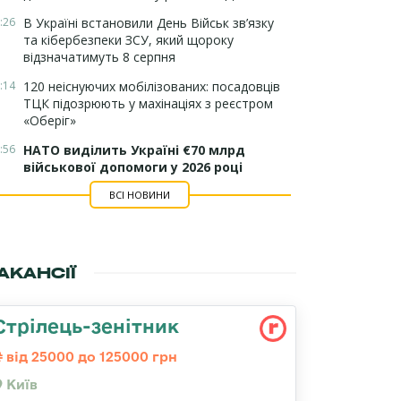
:26
В Україні встановили День Військ зв’язку
та кібербезпеки ЗСУ, який щороку
відзначатимуть 8 серпня
:14
120 неіснуючих мобілізованих: посадовців
ТЦК підозрюють у махінаціях з реєстром
«Оберіг»
:56
НАТО виділить Україні €70 млрд
військової допомоги у 2026 році
ВСІ НОВИНИ
АКАНСІЇ
Стpілець-зенітник
від 25000 до 125000 грн
Київ