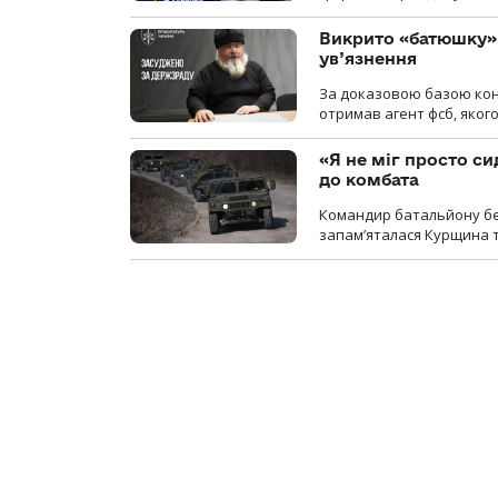
Викрито «батюшку» 
ув’язнення
За доказовою базою конт
отримав агент фсб, якого
«Я не міг просто си
до комбата
Командир батальйону без
запам’яталася Курщина та