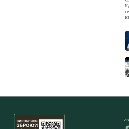
С
К
і 
н
pr