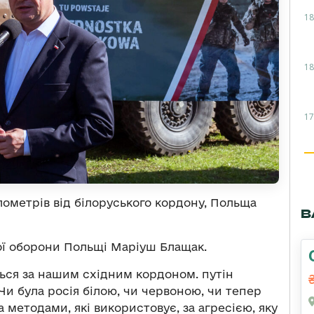
18
18
17
ілометрів від білоруського кордону, Польща
В
ої оборони Польщі Маріуш Блащак.
ться за нашим східним кордоном. путін
Чи була росія білою, чи червоною, чи тепер
 методами, які використовує, за агресією, яку