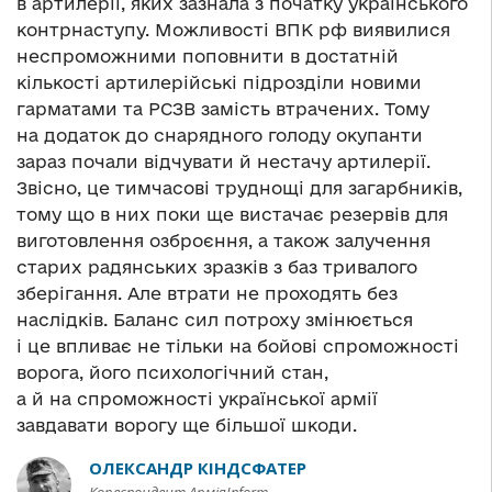
в артилерії, яких зазнала з початку українського
контрнаступу. Можливості ВПК рф виявилися
неспроможними поповнити в достатній
кількості артилерійські підрозділи новими
гарматами та РСЗВ замість втрачених. Тому
на додаток до снарядного голоду окупанти
зараз почали відчувати й нестачу артилерії.
Звісно, це тимчасові труднощі для загарбників,
тому що в них поки ще вистачає резервів для
виготовлення озброєння, а також залучення
старих радянських зразків з баз тривалого
зберігання. Але втрати не проходять без
наслідків. Баланс сил потроху змінюється
і це впливає не тільки на бойові спроможності
ворога, його психологічний стан,
а й на спроможності української армії
завдавати ворогу ще більшої шкоди.
ОЛЕКСАНДР КІНДСФАТЕР
Кореспондент АрміяInform