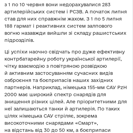
з 1 по 10 червня вони недорахувалися 283
артилерійських систем і РСЗВ. А початок липня
став для них справжнім жахом. З 1 по 5 липня
188 гармат і реактивних систем залпового
вогню назавжди вийшли зі складу рашистських
підрозділів.
Ці успіхи наочно свідчать про дуже ефективну
контрбатарейну роботу української артилерії,
чітку взаємодію з повітряною розвідкою
й активним застосуванням сучасних видів
озброєння та боєприпасів наших західних
партнерів. Наприклад, німецька 155-мм САУ PzH
2000 має широкий спектр снарядів для
знищення різних цілей. Але пріоритетними для
неї залишаються танки й артилерія. По таких
цілях німецька САУ стріляє, зокрема
високоточними снарядами «Смарт»,
на відстань від 30 до 50 км, а боєприпаси