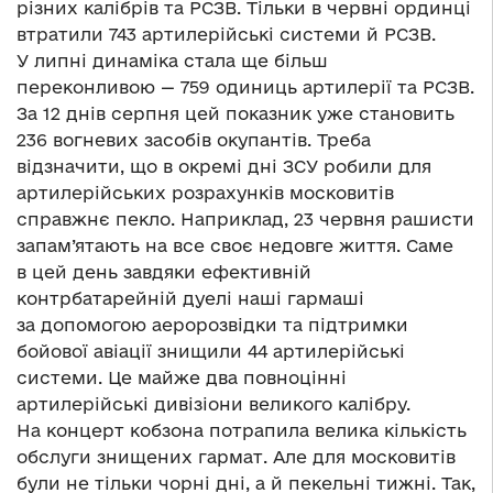
різних калібрів та РСЗВ. Тільки в червні ординці
втратили 743 артилерійські системи й РСЗВ.
У липні динаміка стала ще більш
переконливою — 759 одиниць артилерії та РСЗВ.
За 12 днів серпня цей показник уже становить
236 вогневих засобів окупантів. Треба
відзначити, що в окремі дні ЗСУ робили для
артилерійських розрахунків московитів
справжнє пекло. Наприклад, 23 червня рашисти
запам’ятають на все своє недовге життя. Саме
в цей день завдяки ефективній
контрбатарейній дуелі наші гармаші
за допомогою аеророзвідки та підтримки
бойової авіації знищили 44 артилерійські
системи. Це майже два повноцінні
артилерійські дивізіони великого калібру.
На концерт кобзона потрапила велика кількість
обслуги знищених гармат. Але для московитів
були не тільки чорні дні, а й пекельні тижні. Так,