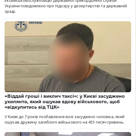
Ексвійськовослужбовцю Державної прикордонної служби
України повідомлено про підозру у дезертирстві та державній
зраді.
«Віддай гроші і виклич таксі»: у Києві засуджено
ухилянта, який ошукав вдову військового, щоб
«відкупитись від ТЦК»
У Києві до 7 років позбавлення волі засуджено чоловіка, який
ошукав дружину загиблого військового на 455 тисяч гривень.