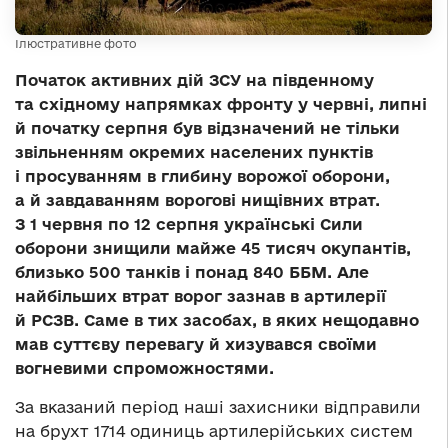
Ілюстративне фото
Початок активних дій ЗСУ на південному
та східному напрямках фронту у червні, липні
й початку серпня був відзначений не тільки
звільненням окремих населених пунктів
і просуванням в глибину ворожої оборони,
а й завдаванням ворогові нищівних втрат.
З 1 червня по 12 серпня українські Сили
оборони знищили майже 45 тисяч окупантів,
близько 500 танків і понад 840 ББМ. Але
найбільших втрат ворог зазнав в артилерії
й РСЗВ. Саме в тих засобах, в яких нещодавно
мав суттєву перевагу й хизувався своїми
вогневими спроможностями.
За вказаний період наші захисники відправили
на брухт 1714 одиниць артилерійських систем