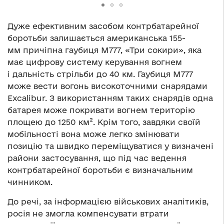
Дуже ефективним засобом контрбатарейної
боротьби залишається американська 155-
мм причіпна гаубиця М777, «Три сокири», яка
має цифрову систему керування вогнем
і дальність стрільби до 40 км. Гаубиця M777
може вести вогонь високоточними снарядами
Excalibur. З використанням таких снарядів одна
батарея може покривати вогнем територію
площею до 1250 км². Крім того, завдяки своїй
мобільності вона може легко змінювати
позицію та швидко переміщуватися у визначені
райони застосування, що під час ведення
контрбатарейної боротьби є визначальним
чинником.
До речі, за інформацією військових аналітиків,
росія не змогла компенсувати втрати