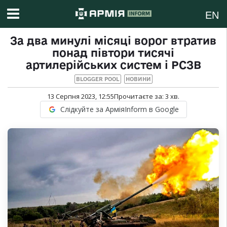
EN
За два минулі місяці ворог втратив
понад півтори тисячі
артилерійських систем і РСЗВ
BLOGGER POOL
НОВИНИ
13 Серпня 2023, 12:55
Прочитаєте за:
3
хв.
Слідкуйте за АрміяInform в Google