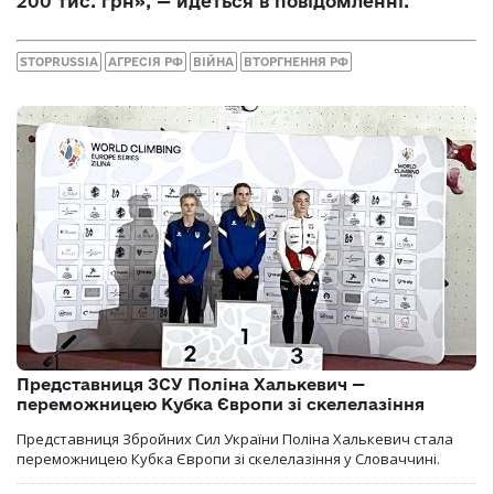
200 тис. грн», — йдеться в повідомленні.
STOPRUSSIA
АГРЕСІЯ РФ
ВІЙНА
ВТОРГНЕННЯ РФ
Представниця ЗСУ Поліна Халькевич —
переможницею Кубка Європи зі скелелазіння
Представниця Збройних Сил України Поліна Халькевич стала
переможницею Кубка Європи зі скелелазіння у Словаччині.