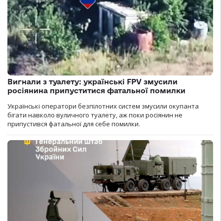
Вигнали з туалету: українські FPV змусили
росіянина припуститися фатальної помилки
Українські оператори безпілотних систем змусили окупанта
бігати навколо вуличного туалету, аж поки росіянин не
припустився фатальної для себе помилки.