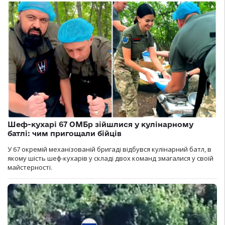
Шеф-кухарі 67 ОМБр зійшлися у кулінарному
батлі: чим пригощали бійців
У 67 окремій механізованій бригаді відбувся кулінарний батл, в
якому шість шеф-кухарів у складі двох команд змагалися у своїй
майстерності.