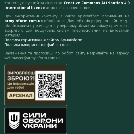
Контент доступний за ліцензією
Creative Commons Attribution 4.0
International license
якщо не зазначено інше.
При використанні контенту з сайту АрміяInform посилання на
armyinform.com.ua
обов’язкове. Для суб’єктів у сфері онлайн-медіа
обов’язковим є розміщення у першому абзаці матеріалу прямого та
відкритого для пошукових систем гіперпосилання на цитований
матеріал.
Політика користування сайтом АрміяInform
Політика використання файлів cookie
Зауваження та пропозиції по роботі сайту надсилайте на адресу:
webmaster@armyinform.com.ua