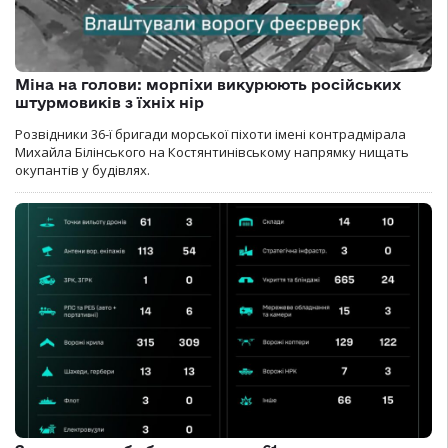
Міна на голови: морпіхи викурюють російських
штурмовиків з їхніх нір
Розвідники 36-ї бригади морської піхоти імені контрадмірала
Михайла Білінського на Костянтинівському напрямку нищать
окупантів у будівлях.