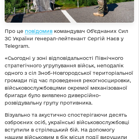
Про це
повідомив
командувач Об’єднаних Сил
ЗС України генерал-лейтенант Сергій Наєв у
Telegram.
«Сьогодні у зоні відповідальності Північного
стратегічного угрупування військ, неподалік
одного з сіл Зноб-Новгородської територіальної
громади під час проведення рекогносцировки,
військовослужбовцями окремої механізованої
бригади було виявлено диверсійно-
розвідувальну групу противника.
Візуально та акустично спостерігаючи десять
озброєних осіб, українські військовослужбовці
вступили в стрілецький бій. На допомогу
нашим військовим в бік місця події вирушили