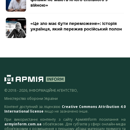
війною»
«Це зло має бути переможене»: історія
українця, який пережив російський полон
© 2018 - 2026, ІНФОРМАЦІЙНЕ АГЕНТСТВО,
Міністерство оборони України
Контент доступний за ліцензією
Creative Commons Attribution 4.0
International license
якщо не зазначено інше.
При використанні контенту з сайту АрміяInform посилання на
armyinform.com.ua
обов’язкове. Для суб’єктів у сфері онлайн-медіа
обов’язковим є розміщення у першому абзаці матеріалу прямого та