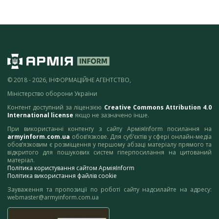
© 2018 - 2026, ІНФОРМАЦІЙНЕ АГЕНТСТВО,
Міністерство оборони України
Контент доступний за ліцензією
Creative Commons Attribution 4.0
International license
якщо не зазначено інше.
При використанні контенту з сайту АрміяInform посилання на
armyinform.com.ua
обов’язкове. Для суб’єктів у сфері онлайн-медіа
обов’язковим є розміщення у першому абзаці матеріалу прямого та
відкритого для пошукових систем гіперпосилання на цитований
матеріал.
Політика користування сайтом АрміяInform
Політика використання файлів cookie
Зауваження та пропозиції по роботі сайту надсилайте на адресу:
webmaster@armyinform.com.ua