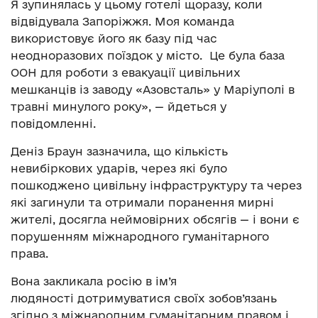
Я зупинялась у цьому готелі щоразу, коли
відвідувала Запоріжжя. Моя команда
використовує його як базу під час
неодноразових поїздок у місто. Це була база
ООН для роботи з евакуації цивільних
мешканців із заводу «Азовсталь» у Маріуполі в
травні минулого року», — йдеться у
повідомленні.
Деніз Браун зазначила, що кількість
невибіркових ударів, через які було
пошкоджено цивільну інфраструктуру та через
які загинули та отримали поранення мирні
жителі, досягла неймовірних обсягів — і вони є
порушенням міжнародного гуманітарного
права.
Вона закликала росію в ім’я
людяності дотримуватися своїх зобов’язань
згідно з міжнародним гуманітарним правом і