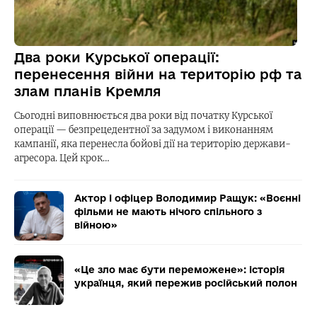
Два роки Курської операції:
перенесення війни на територію рф та
злам планів Кремля
Сьогодні виповнюється два роки від початку Курської
операції — безпрецедентної за задумом і виконанням
кампанії, яка перенесла бойові дії на територію держави-
агресора. Цей крок…
Актор і офіцер Володимир Ращук: «Воєнні
фільми не мають нічого спільного з
війною»
«Це зло має бути переможене»: історія
українця, який пережив російський полон