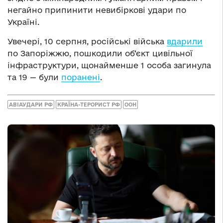
негайно припинити невибіркові удари по
Україні.
Увечері, 10 серпня, російські війська
вдарили
по Запоріжжю, пошкодили об‘єкт цивільної
інфраструктури, щонайменше 1 особа загинула
та 19 — були
поранені
.
АВІАУДАРИ РФ
КРАЇНА-ТЕРОРИСТ РФ
ООН