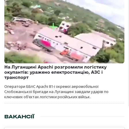
На Луганщині Apachi розгромили логістику
окупантів: уражено електростанцію, АЗС і
транспорт
Оператори ББпС Apachi 81-ї окремої аеромобільної
Слобожанської бригади на Луганщині завдали ударів по
ключових об’єктах логістики російських військ.
ВАКАНСІЇ