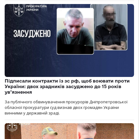
Підписали контракти із зс рф, щоб воювати проти
України: двох зрадників засуджено до 15 років
ув’язнення
За публічного обвинувачення прокурорів Дніпропетровської
обласної прокуратури суд визнав двох громадян України
винними у державній зраді.