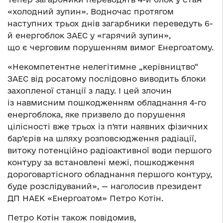
«холодний зупин». Водночас протягом
наступних трьох днів загарбники переведуть 6-
й енергоблок ЗАЕС у «гарячий зупин»,
що є черговим порушенням вимог Енергоатому.
«Некомпетентне нелегітимне „керівництво“
ЗАЕС від росатому послідовно виводить блоки
захопленої станції з ладу. І цей злочин
із навмисним пошкодженням обладнання 4-го
енергоблока, яке призвело до порушення
цілісності вже трьох із пʼяти наявних фізичних
бар’єрів на шляху розповсюдження радіації,
витоку потенційно радіоактивної води першого
контуру за встановлені межі, пошкодження
дороговартісного обладнання першого контуру,
буде розслідуваний», — наголосив президент
ДП НАЕК «Енергоатом» Петро Котін.
Петро Котін також повідомив,