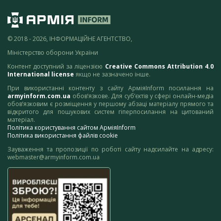
© 2018 - 2026, ІНФОРМАЦІЙНЕ АГЕНТСТВО,
Міністерство оборони України
Контент доступний за ліцензією
Creative Commons Attribution 4.0
International license
якщо не зазначено інше.
При використанні контенту з сайту АрміяInform посилання на
armyinform.com.ua
обов’язкове. Для суб’єктів у сфері онлайн-медіа
обов’язковим є розміщення у першому абзаці матеріалу прямого та
відкритого для пошукових систем гіперпосилання на цитований
матеріал.
Політика користування сайтом АрміяInform
Політика використання файлів cookie
Зауваження та пропозиції по роботі сайту надсилайте на адресу:
webmaster@armyinform.com.ua