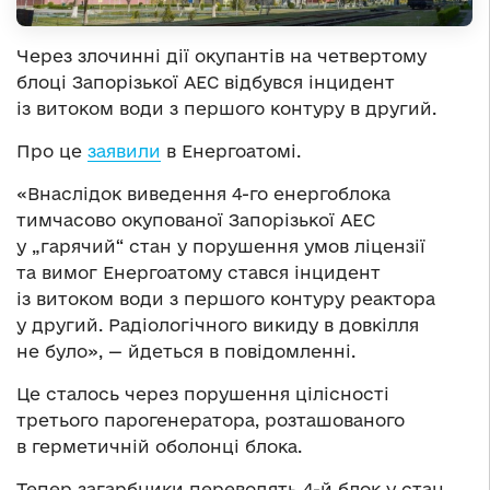
Через злочинні дії окупантів на четвертому
блоці Запорізької АЕС відбувся інцидент
із витоком води з першого контуру в другий.
Про це
заявили
в Енергоатомі.
«Внаслідок виведення 4-го енергоблока
тимчасово окупованої Запорізької АЕС
у „гарячий“ стан у порушення умов ліцензії
та вимог Енергоатому стався інцидент
із витоком води з першого контуру реактора
у другий. Радіологічного викиду в довкілля
не було», — йдеться в повідомленні.
Це сталось через порушення цілісності
третього парогенератора, розташованого
в герметичній оболонці блока.
Тепер загарбники переводять 4-й блок у стан