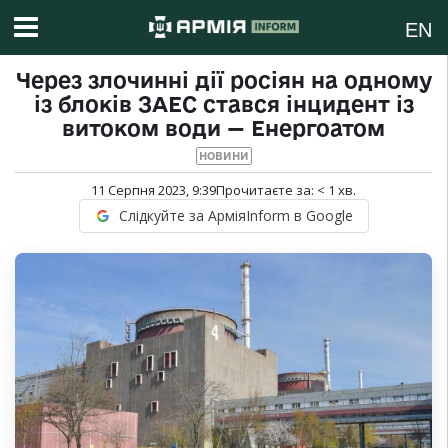
EN
Через злочинні дії росіян на одному
із блоків ЗАЕС стався інцидент із
витоком води — Енергоатом
НОВИНИ
11 Серпня 2023, 9:39
Прочитаєте за:
< 1
хв.
Слідкуйте за АрміяInform в Google