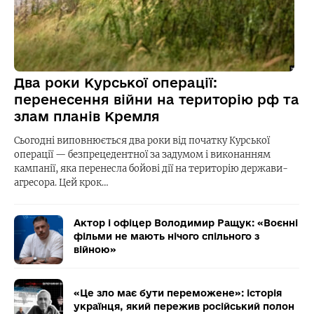
Два роки Курської операції:
перенесення війни на територію рф та
злам планів Кремля
Сьогодні виповнюється два роки від початку Курської
операції — безпрецедентної за задумом і виконанням
кампанії, яка перенесла бойові дії на територію держави-
агресора. Цей крок…
Актор і офіцер Володимир Ращук: «Воєнні
фільми не мають нічого спільного з
війною»
«Це зло має бути переможене»: історія
українця, який пережив російський полон