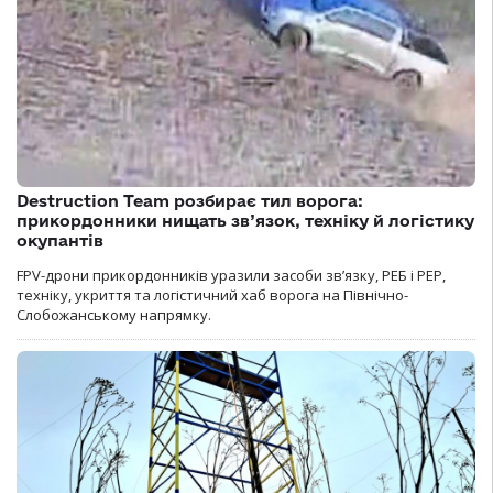
Destruction Team розбирає тил ворога:
прикордонники нищать зв’язок, техніку й логістику
окупантів
FPV-дрони прикордонників уразили засоби зв’язку, РЕБ і РЕР,
техніку, укриття та логістичний хаб ворога на Північно-
Слобожанському напрямку.