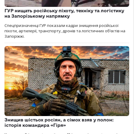
ГУР нищать російську піхоту, техніку та логістику
на Запорізькому напрямку
Спецпризначенці ГУР показали кадри знищення російської
піхоти, артилерії, транспорту, дронів та логістичних об’єктів на
Запоріжжі.
Знищив шістьох росіян, а сімох взяв у полон:
історія командира «Гіря»