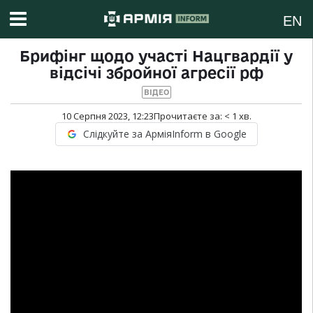
EN
Брифінг щодо участі Нацгвардії у
відсічі збройної агресії рф
ВІДЕО
10 Серпня 2023, 12:23
Прочитаєте за:
< 1
хв.
Слідкуйте за АрміяInform в Google