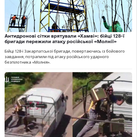
Антидронові сітки врятували «Хамві»: бійці 128-ї
бригади пережили атаку російської «Молнії»
Бійці 128-ї Закарпатської бригади, повертаючись із бойового
завдання, потрапили під атаку російського ударного
безпілотника «Молнія».