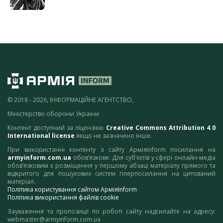
© 2018 - 2026, ІНФОРМАЦІЙНЕ АГЕНТСТВО,
Міністерство оборони України
Контент доступний за ліцензією
Creative Commons Attribution 4.0
International license
якщо не зазначено інше.
При використанні контенту з сайту АрміяInform посилання на
armyinform.com.ua
обов’язкове. Для суб’єктів у сфері онлайн-медіа
обов’язковим є розміщення у першому абзаці матеріалу прямого та
відкритого для пошукових систем гіперпосилання на цитований
матеріал.
Політика користування сайтом АрміяInform
Політика використання файлів cookie
Зауваження та пропозиції по роботі сайту надсилайте на адресу:
webmaster@armyinform.com.ua