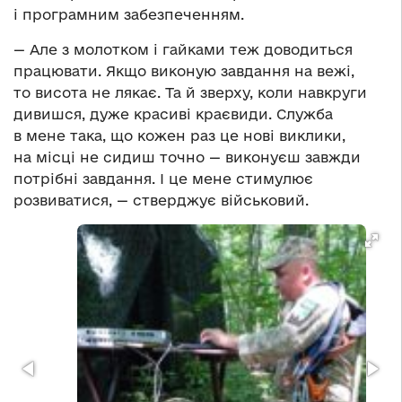
і програмним забезпеченням.
— Але з молотком і гайками теж доводиться
працювати. Якщо виконую завдання на вежі,
то висота не лякає. Та й зверху, коли навкруги
дивишся, дуже красиві краєвиди. Служба
в мене така, що кожен раз це нові виклики,
на місці не сидиш точно — виконуєш завжди
потрібні завдання. І це мене стимулює
розвиватися, — стверджує військовий.