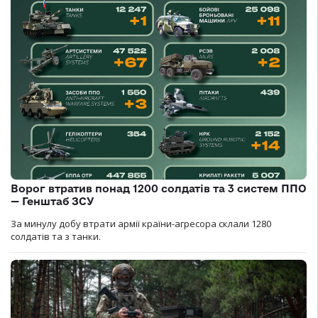
Ворог втратив понад 1200 солдатів та 3 систем ППО
— Генштаб ЗСУ
За минулу добу втрати армії країни-агресора склали 1280
солдатів та з танки.