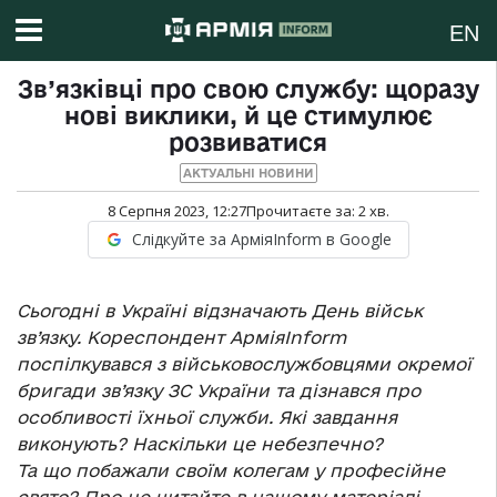
EN
Зв’язківці про свою службу: щоразу
нові виклики, й це стимулює
розвиватися
АКТУАЛЬНІ НОВИНИ
8 Серпня 2023, 12:27
Прочитаєте за:
2
хв.
Слідкуйте за АрміяInform в Google
Сьогодні в Україні відзначають День військ
зв’язку. Кореспондент АрміяInform
поспілкувався з військовослужбовцями окремої
бригади зв’язку ЗС України та дізнався про
особливості їхньої служби. Які завдання
виконують? Наскільки це небезпечно?
Та що побажали своїм колегам у професійне