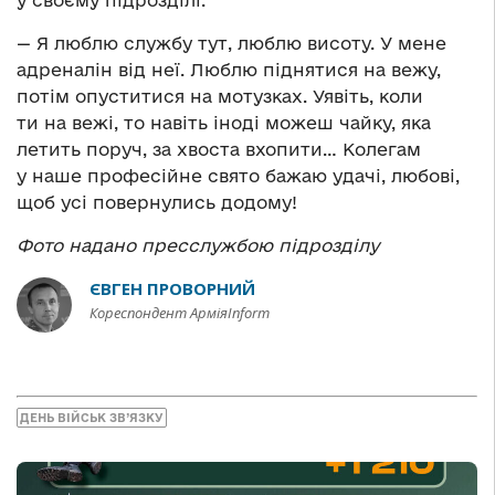
у своєму підрозділі:
— Я люблю службу тут, люблю висоту. У мене
адреналін від неї. Люблю піднятися на вежу,
потім опуститися на мотузках. Уявіть, коли
ти на вежі, то навіть іноді можеш чайку, яка
летить поруч, за хвоста вхопити… Колегам
у наше професійне свято бажаю удачі, любові,
щоб усі повернулись додому!
Фото надано пресслужбою підрозділу
ЄВГЕН ПРОВОРНИЙ
Кореспондент АрміяInform
ДЕНЬ ВІЙСЬК ЗВ’ЯЗКУ