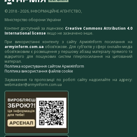
© 2018 - 2026, ІНФОРМАЦІЙНЕ АГЕНТСТВО,
Міністерство оборони України
Контент доступний за ліцензією
Creative Commons Attribution 4.0
International license
якщо не зазначено інше.
При використанні контенту з сайту АрміяInform посилання на
armyinform.com.ua
обов’язкове. Для суб’єктів у сфері онлайн-медіа
обов’язковим є розміщення у першому абзаці матеріалу прямого та
відкритого для пошукових систем гіперпосилання на цитований
матеріал.
Політика користування сайтом АрміяInform
Політика використання файлів cookie
Зауваження та пропозиції по роботі сайту надсилайте на адресу:
webmaster@armyinform.com.ua