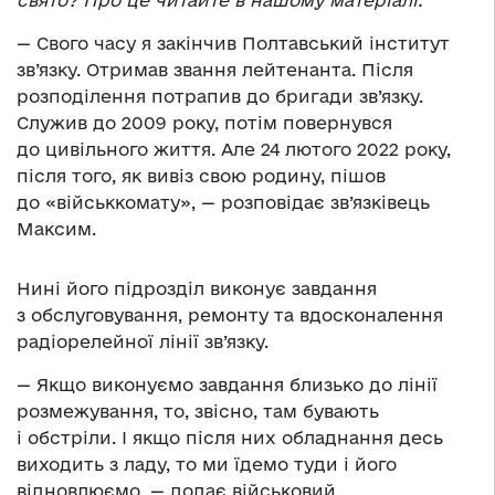
свято? Про це читайте в нашому матеріалі.
— Свого часу я закінчив Полтавський інститут
зв’язку. Отримав звання лейтенанта. Після
розподілення потрапив до бригади зв’язку.
Служив до 2009 року, потім повернувся
до цивільного життя. Але 24 лютого 2022 року,
після того, як вивіз свою родину, пішов
до «військкомату», — розповідає зв’язківець
Максим.
Нині його підрозділ виконує завдання
з обслуговування, ремонту та вдосконалення
радіорелейної лінії зв’язку.
— Якщо виконуємо завдання близько до лінії
розмежування, то, звісно, там бувають
і обстріли. І якщо після них обладнання десь
виходить з ладу, то ми їдемо туди і його
відновлюємо, — додає військовий.