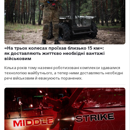
«На трьох колесах проїхав близько 15 км»:
як доставляють життєво необхідні вантажі
військовим
Кілька років тому наземні роботизовані комплекси здавалися
технологією майбутнього, а тепер ними доставляють необхідні
речі військовим й евакуюють поранених.