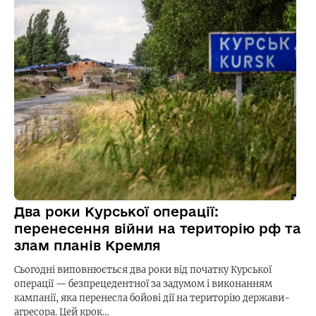
Два роки Курської операції:
перенесення війни на територію рф та
злам планів Кремля
Сьогодні виповнюється два роки від початку Курської
операції — безпрецедентної за задумом і виконанням
кампанії, яка перенесла бойові дії на територію держави-
агресора. Цей крок…