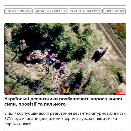
ЄДИНІ НОВИНИ
НАТАЛІЯ ГУМЕНЮК
РАКЕТНА ЗАГРОЗА
ЧОРНЕ МОРЕ
Українські десантники позбавляють ворога живої
сили, провізії та пального
Бійці 7 корпус швидкого реагування десантно-штурмових військ
ЗСУ поділилися видовищними кадрами з ураженнями низки
ворожих цілей.