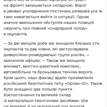
на фронті залишається складною. Ворог
в умовах ускладнення постачань резервів усе ж
таки намагається вийти із ситуації. Однак
значне зменшення обстрілів наших позицій
свідчить про певний «снарядний голод»
в окупантів.
— За дві минули доби ми знищили близько ста
окупантів та два човни, які застосовували
диверсійно-розвідувальні групи росіян, —
зазначила офіцер. — Також ми знищили
міномет, зенітно-ракетний комплекс,
автомобільна та броньована техніка ворога.
Крім цього, наші фахівці вдало приземлили
російський безпілотник типу «Орлан-10». Також
було знищено два польові пункти
боєпостачання та великий склад
із матеріально-технічними засобами. Усе
це впливає й на моральний дух ворогів.