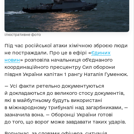
Ілюстративне фото
Під час російської атаки хімічною зброєю люди
не постраждали. Про це в ефірі «
Єдиних
новин
» розповіла начальниця об’єднаного
координаційного пресцентру Сил оборони
півдня України капітан 1 рангу Наталія Гуменюк.
— Усі факти ретельно документуються
й докладаються до великого стосу документів,
які в майбутньому будуть використані
в міжнародному трибуналі над загарбниками, —
зазначила вона. — Оборонці України готові
до того, що ворог може завдавати таких ударів.
Водночас, за словами офіцера, ситуація