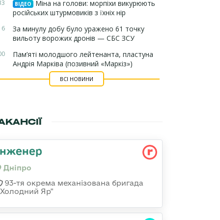
33
Міна на голови: морпіхи викурюють
ВІДЕО
російських штурмовиків з їхніх нір
16
За минулу добу було уражено 61 точку
вильоту ворожих дронів — СБС ЗСУ
00
Пам’яті молодшого лейтенанта, пластуна
Андрія Марківа (позивний «Маркіз»)
ВСІ НОВИНИ
АКАНСІЇ
Інженер
Дніпро
93-тя окрема механізована бригада
«Холодний Яр"