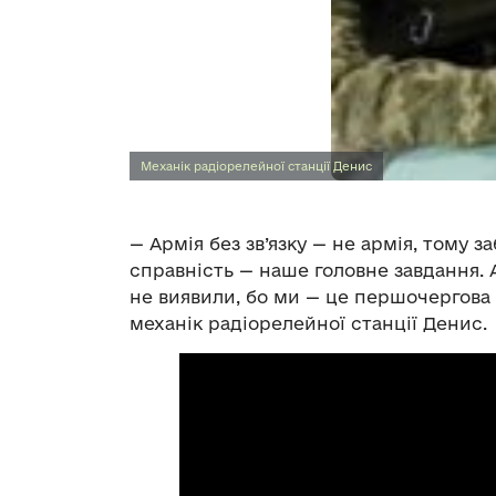
Механік радіорелейної станції Денис
— Армія без зв’язку — не армія, тому з
справність — наше головне завдання. 
не виявили, бо ми — це першочергова ц
механік радіорелейної станції Денис.