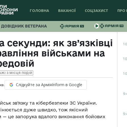
ГОЛОВНА
ВАКАНСІЇ
СОЦЗАХИСТ
ПРО 
ДОВІДНИК ВЕТЕРАНА
 секунди: як зв’язківці
10
авління військами на
10
редовій
10
АЖІ З МІСЦЯ ПОДІЙ
Слідкуйте за АрміяInform в Google
хв.
9:
йськ зв’язку та кібербезпеки ЗС України.
мінюється дуже швидко, тож якісний
9:
ми — це запорука вдалого виконання бойових