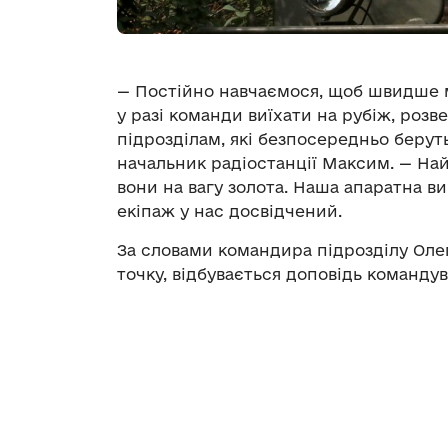
— Постійно навчаємося, щоб швидше 
у разі команди виїхати на рубіж, розв
підрозділам, які безпосередньо беруть
начальник радіостанції Максим. — Найв
вони на вагу золота. Наша апаратна ви
екіпаж у нас досвідчений.
За словами командира підрозділу Олег
точку, відбувається доповідь команду