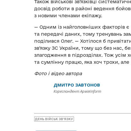
Також військові зв’язківці систематич
досвід роботи в районі ведення бойов
з новими членами екіпажу.
— Одним із найголовніших факторів є
та передачі даних, тому тренувань зам
поділився Олег. — Хотілося б привітати
зв’язку ЗС України, тому що без нас, бе
злагодження в підрозділах. Тож усім 
та сумлінну працю, яка хоч трохи, ал
Фото і відео автора
ДМИТРО ЗАВТОНОВ
Кореспондент АрміяInform
ДЕНЬ ВІЙСЬК ЗВ’ЯЗКУ