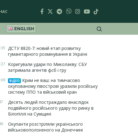
НАС
ENGLISH
:35
ДСТУ 8820-7: новий етап розвитку
гуманітарного розмінування в Україні
:27
Коригували удари по Миколаєву: СБУ
затримала агентів фсб і гру
:09
Крим не ваш: на тимчасово
ВІДЕО
окупованому півострові уразили російську
систему ППО та військовий кран
47
Десять людей постраждало внаслідок
подвійного російського удару по ринку в
Білопіллі на Сумщині
46
Окупанти розстріляли українського
військовополоненого на Донеччині