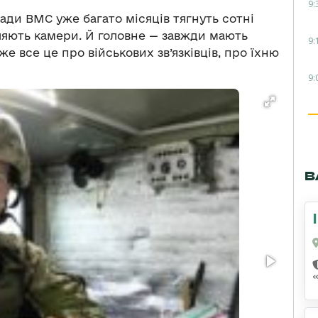
9:
гади ВМС уже багато місяців тягнуть сотні
вляють камери. Й головне — завжди мають
9:
же все це про військових зв’язківців, про їхню
9:
В