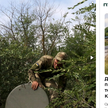
П
Д
п
т
К
С