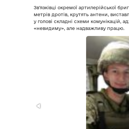
Зв’язківці окремої артилерійської бри
метрів дротів, крутять антени, виста
у голові складні схеми комунікацій, ад
«невидиму», але надважливу працю.