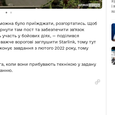
К
і 
н
можна було приїжджати, розгортатись. Щоб
ернути там пост та забезпечити зв’язок
 участь у бойових діях, — поділився
ажче ворогові заглушити Starlink, тому тут
конує завдання з лютого 2022 року, тому
а, коли вони прибувають технікою у задану
ванню.