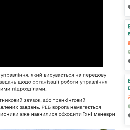
управління, який висувається на передову
авдань щодо організації роботи управління
шими підрозділами.
тниковий зв’язок, або транкінговий
влених завдань. РЕБ ворога намагається
ахисники вже навчилися обходити їхні маневри