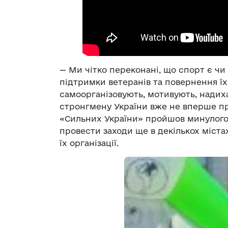
— Ми чітко переконані, що спорт є ч
підтримки ветеранів та повернення їх
самоорганізовують, мотивують, надих
стронгмену України вже не вперше пр
«Сильних України» пройшов минулого 
провести заходи ще в декількох міста
їх організації.