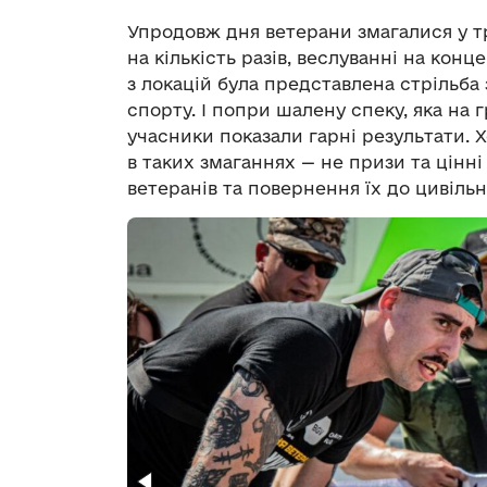
Упродовж дня ветерани змагалися у т
на кількість разів, веслуванні на конц
з локацій була представлена стрільба
спорту. І попри шалену спеку, яка на 
учасники показали гарні результати. Х
в таких змаганнях — не призи та цінн
ветеранів та повернення їх до цивільн