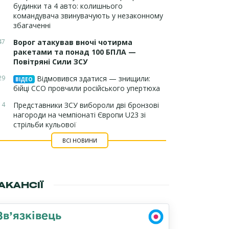
будинки та 4 авто: колишнього
командувача звинувачують у незаконному
збагаченні
47
Ворог атакував вночі чотирма
ракетами та понад 100 БПЛА —
Повітряні Сили ЗСУ
29
Відмовився здатися — знищили:
ВІДЕО
бійці ССО провчили російського упертюха
14
Представники ЗСУ вибороли дві бронзові
нагороди на чемпіонаті Європи U23 зі
стрільби кульової
ВСІ НОВИНИ
АКАНСІЇ
Зв’язківець