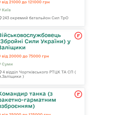
від 21000 до 121000 грн
Київ
243 окремий батальйон Сил ТрО
Військовослужбовець
(Збройні Сили України) у
Заліщики
від 20000 до 75000 грн
Суми
4 відділ Чортківського РТЦК ТА СП (
м.Заліщики )
Командиp танка (з
pакетно-гарматним
озброєнням)
від 25000 до 125000 грн