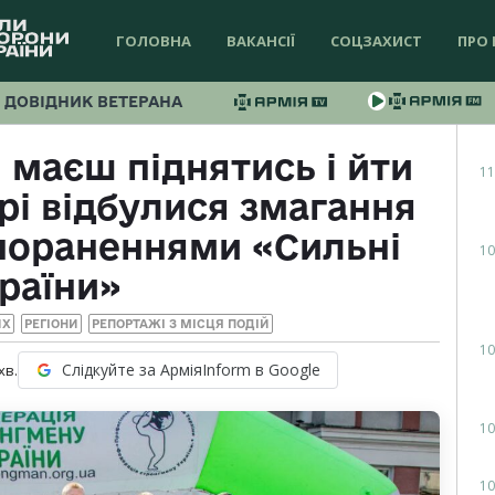
ГОЛОВНА
ВАКАНСІЇ
СОЦЗАХИСТ
ПРО 
ДОВІДНИК ВЕТЕРАНА
 маєш піднятись і йти
11
рі відбулися змагання
 пораненнями «Сильні
10
раїни»
ИХ
РЕГІОНИ
РЕПОРТАЖІ З МІСЦЯ ПОДІЙ
10
Слідкуйте за АрміяInform в Google
хв.
10
10