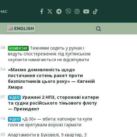
НАС
ENGLISH
:08
Тижнями сидять у руїнах і
КОМЕНТАР
ведуть спостереження: під Куп’янськом
окупанти намагаються не відсвічувати
:54
«Маємо домовленість щодо
постачання сотень ракет проти
безпілотників цього року» — Євгеній
Хмара
:37
Уражені 2 НПЗ, сторожові катери
ВІДЕО
та судна російського тіньового флоту
— Президент
:18
«Д-30» — вбита: капоніри та купи
ВІДЕО
гілля не врятували ворожі гармати
:03
Апартаменти в Буковелі, 9 квартир, 3