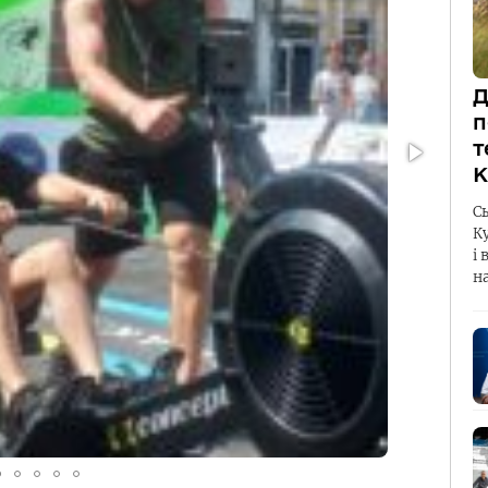
Д
п
т
К
С
К
і 
н