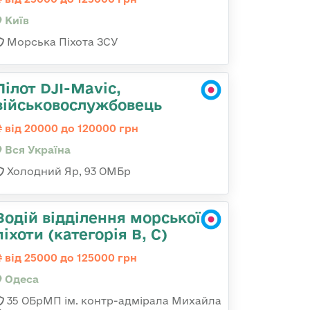
Київ
Морська Піхота ЗСУ
Пілот DJI-Mavic,
військовослужбовець
від 20000 до 120000 грн
Вся Україна
Холодний Яр, 93 ОМБр
Водій відділення морської
піхоти (категорія B, C)
від 25000 до 125000 грн
Одеса
35 ОБрМП ім. контр-адмірала Михайла