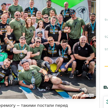
9:
9:
9:
В
перемогу — такими постали перед