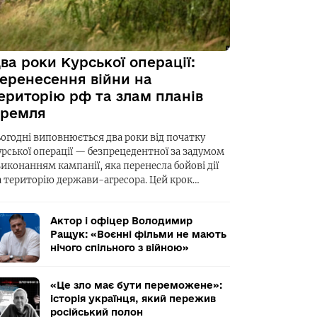
ва роки Курської операції:
еренесення війни на
ериторію рф та злам планів
ремля
ьогодні виповнюється два роки від початку
урської операції — безпрецедентної за задумом
виконанням кампанії, яка перенесла бойові дії
а територію держави-агресора. Цей крок…
Актор і офіцер Володимир
Ращук: «Воєнні фільми не мають
нічого спільного з війною»
«Це зло має бути переможене»:
історія українця, який пережив
російський полон