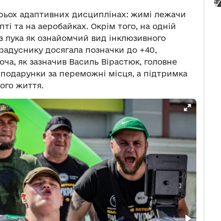
рьох адаптивних дисциплінах: жимі лежачи
епті та на аеробайках. Окрім того, на одній
 з лука як ознайомчий вид інклюзивного
градуснику досягала позначки до +40,
оча, як зазначив Василь Вірастюк, головне
і подарунки за переможні місця, а підтримка
ого життя.