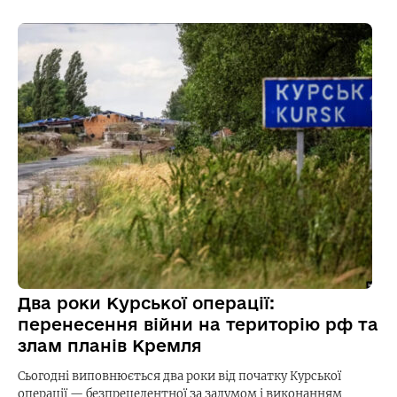
Два роки Курської операції:
перенесення війни на територію рф та
злам планів Кремля
Сьогодні виповнюється два роки від початку Курської
операції — безпрецедентної за задумом і виконанням