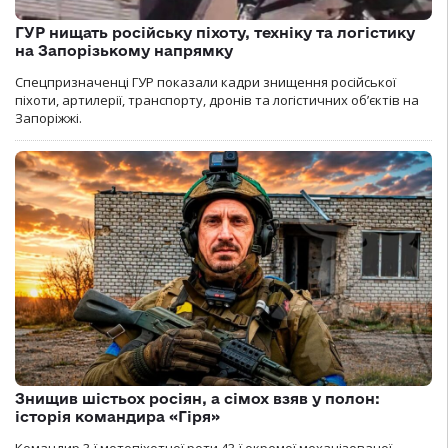
ГУР нищать російську піхоту, техніку та логістику
на Запорізькому напрямку
Спецпризначенці ГУР показали кадри знищення російської
піхоти, артилерії, транспорту, дронів та логістичних об’єктів на
Запоріжжі.
Знищив шістьох росіян, а сімох взяв у полон:
історія командира «Гіря»
Командир 3-ї мотопіхотної роти 43-ї окремої механізованої