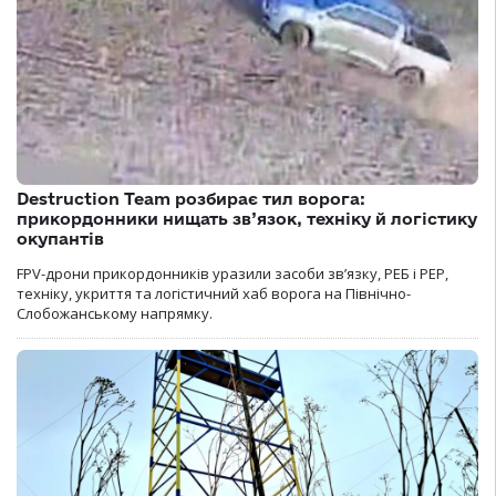
Destruction Team розбирає тил ворога:
прикордонники нищать зв’язок, техніку й логістику
окупантів
FPV-дрони прикордонників уразили засоби зв’язку, РЕБ і РЕР,
техніку, укриття та логістичний хаб ворога на Північно-
Слобожанському напрямку.