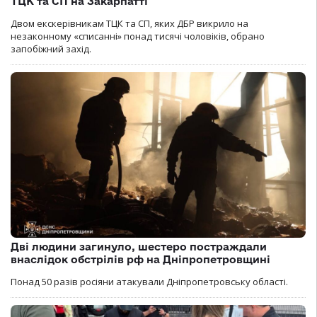
ТЦК та СП на Закарпатті
Двом екскерівникам ТЦК та СП, яких ДБР викрило на
незаконному «списанні» понад тисячі чоловіків, обрано
запобіжний захід.
Дві людини загинуло, шестеро постраждали
внаслідок обстрілів рф на Дніпропетровщині
Понад 50 разів росіяни атакували Дніпропетровську області.