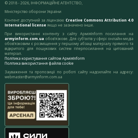
© 2018 - 2026, ІНФОРМАЦІЙНЕ АГЕНТСТВО,
Міністерство оборони України
Контент доступний за ліцензією
Creative Commons Attribution 4.0
International license
якщо не зазначено інше.
При використанні контенту з сайту АрміяInform посилання на
armyinform.com.ua
обов’язкове. Для суб’єктів у сфері онлайн-медіа
обов’язковим є розміщення у першому абзаці матеріалу прямого та
відкритого для пошукових систем гіперпосилання на цитований
матеріал.
Політика користування сайтом АрміяInform
Політика використання файлів cookie
Зауваження та пропозиції по роботі сайту надсилайте на адресу:
webmaster@armyinform.com.ua