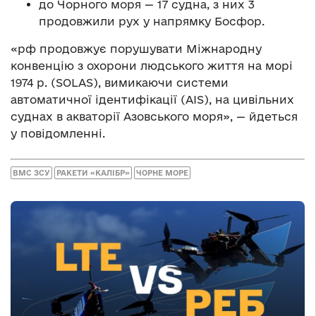
до Чорного моря — 17 судна, з них 3
продовжили рух у напрямку Босфор.
«рф продовжує порушувати Міжнародну
конвенцію з охорони людського життя на морі
1974 р. (SOLAS), вимикаючи системи
автоматичної ідентифікації (AIS), на цивільних
суднах в акваторії Азовського моря», — йдеться
у повідомленні.
ВМС ЗСУ
РАКЕТИ «КАЛІБР»
ЧОРНЕ МОРЕ