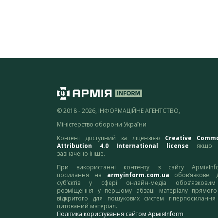
© 2018 - 2026, ІНФОРМАЦІЙНЕ АГЕНТСТВО,
Міністерство оборони України
Контент доступний за ліцензією
Creative Comm
Attribution 4.0 International license
якщо 
зазначено інше.
При використанні контенту з сайту АрміяInf
посилання на
armyinform.com.ua
обов’язкове. 
суб’єктів у сфері онлайн-медіа обов’язкови
розміщення у першому абзаці матеріалу прямого
відкритого для пошукових систем гіперпосилання
цитований матеріал.
Політика користування сайтом АрміяInform