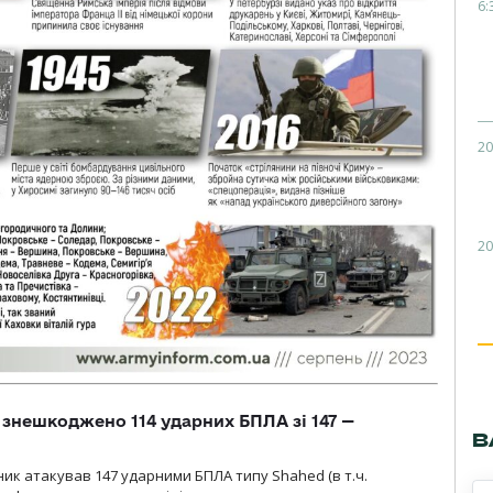
6:
20
20
и знешкоджено 114 ударних БПЛА зі 147 —
В
ник атакував 147 ударними БПЛА типу Shahed (в т.ч.