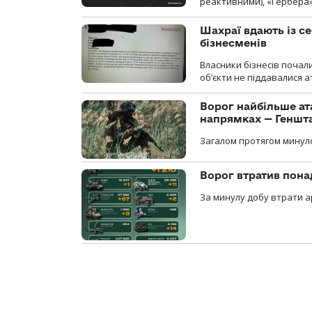
реактивними), «Гербера»
Шахраї вдають із се
бізнесменів
Власники бізнесів почал
об’єкти не піддавалися 
Ворог найбільше ат
напрямках — Геншт
Загалом протягом минуло
Ворог втратив пона
За минулу добу втрати ар