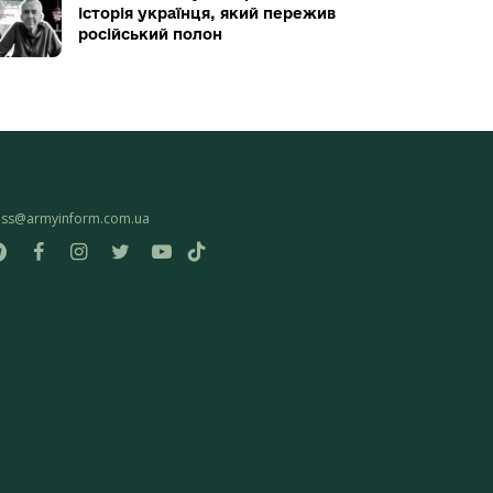
історія українця, який пережив
російський полон
ess@armyinform.com.ua