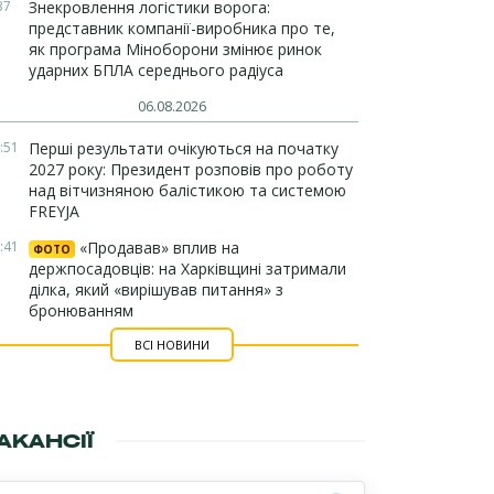
37
Знекровлення логістики ворога:
представник компанії-виробника про те,
як програма Міноборони змінює ринок
ударних БПЛА середнього радіуса
06.08.2026
:51
Перші результати очікуються на початку
2027 року: Президент розповів про роботу
над вітчизняною балістикою та системою
FREYJA
:41
«Продавав» вплив на
ФОТО
держпосадовців: на Харківщині затримали
ділка, який «вирішував питання» з
бронюванням
ВСІ НОВИНИ
АКАНСІЇ