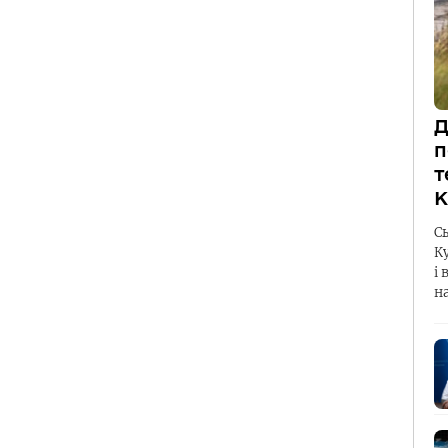
Д
п
т
К
С
К
і 
н