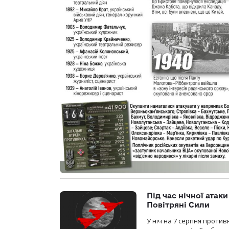
Під час нічної атак
Повітряні Сили
У ніч на 7 серпня против