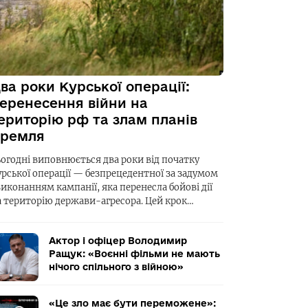
ва роки Курської операції:
еренесення війни на
ериторію рф та злам планів
ремля
ьогодні виповнюється два роки від початку
урської операції — безпрецедентної за задумом
виконанням кампанії, яка перенесла бойові дії
а територію держави-агресора. Цей крок…
Актор і офіцер Володимир
Ращук: «Воєнні фільми не мають
нічого спільного з війною»
«Це зло має бути переможене»: