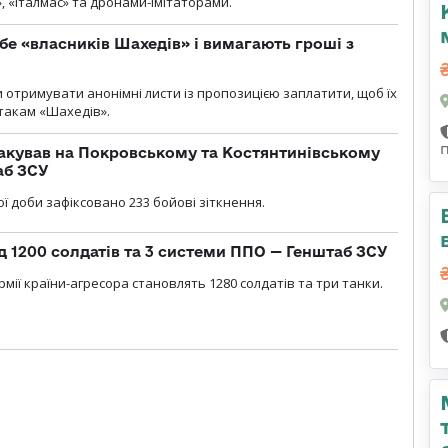
, «Італмас» та дронами-імітаторами.
бе «власників Шахедів» і вимагають гроші з
и отримувати анонімні листи із пропозицією заплатити, щоб їх
атакам «Шахедів».
акував на Покровському та Костянтинівському
аб ЗСУ
ї доби зафіксовано 233 бойові зіткнення.
д 1200 солдатів та 3 системи ППО — Генштаб ЗСУ
мії країни-агресора становлять 1280 солдатів та три танки.