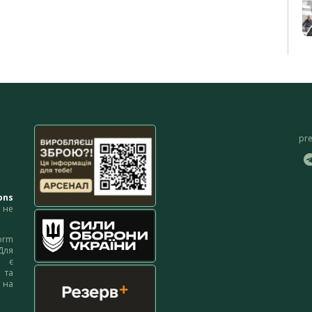
pr
ons
не
orm
Для
м є
 та
 на