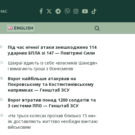
НАС
ENGLISH
41
Під час нічної атаки знешкоджено 114
ударних БПЛА зі 147 — Повітряні Сили
23
Шахраї вдають із себе «власників Шахедів»
і вимагають гроші з бізнесменів
08
Ворог найбільше атакував на
Покровському та Костянтинівському
напрямках — Генштаб ЗСУ
35
Ворог втратив понад 1200 солдатів та
3 системи ППО — Генштаб ЗСУ
58
«На трьох колесах проїхав близько 15 км»:
як доставляють життєво необхідні вантажі
військовим