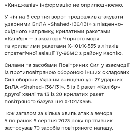
«Кинджалів» інформацію не оприлюднюємо.
У ніч на 6 серпня ворог продовжив атакувати
ударними БпЛА «Shahed-136/131» з південно-
східного напрямку, крилатими ракетами
«Калібр» — з акваторії Чорного моря
та крилатими ракетами Х-101/Х-555 з літаків
стратегічної авіації Ту-95МС з району Каспію.
Силами та засобами Повітряних Сил у взаємодії
із протиповітряною обороною інших складових
Сил оборони України знищено усі 27 ударних
БпЛА «Shahed-136/131», 5 із 6 ракет «Калібр»
другої хвилі та 13 із 20 крилатих ракет
повітряного базування Х-101/Х555.
Тож загалом за кілька хвиль атак з вечора
5 по ранок 6 серпня 2023 року противник
застосував 70 засобів повітряного нападу.