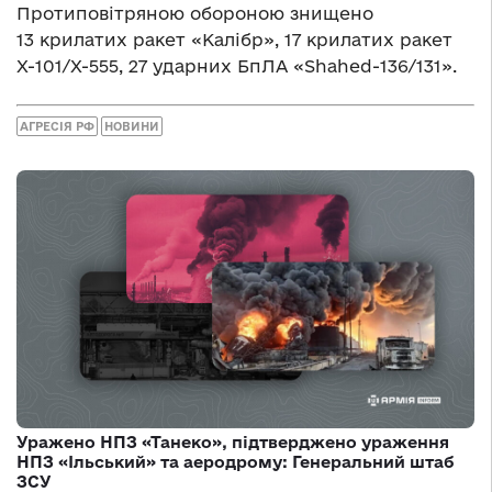
Протиповітряною обороною знищено
13 крилатих ракет «Калібр», 17 крилатих ракет
Х-101/Х-555, 27 ударних БпЛА «Shahed-136/131».
АГРЕСІЯ РФ
НОВИНИ
Уражено НПЗ «Танеко», підтверджено ураження
НПЗ «Ільський» та аеродрому: Генеральний штаб
ЗСУ