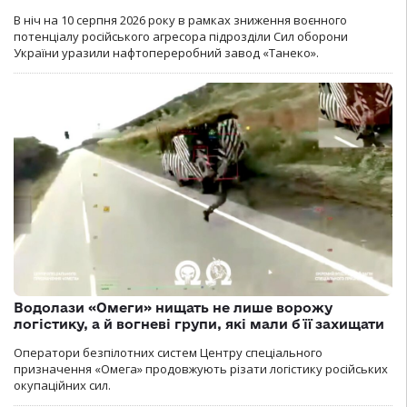
В ніч на 10 серпня 2026 року в рамках зниження воєнного
потенціалу російського агресора підрозділи Сил оборони
України уразили нафтопереробний завод «Танеко».
Водолази «Омеги» нищать не лише ворожу
логістику, а й вогневі групи, які мали б її захищати
Оператори безпілотних систем Центру спеціального
призначення «Омега» продовжують різати логістику російських
окупаційних сил.