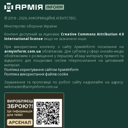
© 2018 - 2026, ІНФОРМАЦІЙНЕ АГЕНТСТВО,
Міністерство оборони України
Контент доступний за ліцензією
Creative Commons Attribution 4.0
International license
якщо не зазначено інше.
При використанні контенту з сайту АрміяInform посилання на
armyinform.com.ua
обов’язкове. Для суб’єктів у сфері онлайн-медіа
обов’язковим є розміщення у першому абзаці матеріалу прямого та
відкритого для пошукових систем гіперпосилання на цитований
матеріал.
Політика користування сайтом АрміяInform
Політика використання файлів cookie
Зауваження та пропозиції по роботі сайту надсилайте на адресу:
webmaster@armyinform.com.ua