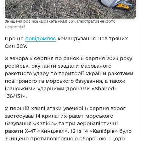
Знищена російська ракета «Калібр». Ілюстративне фото
Нацполіції
Про це
повідомляє
командування Повітряних
Сил ЗСУ.
З вечора 5 серпня по ранок 6 серпня 2023 року
російські окупанти завдали масованого
ракетного удару по території України ракетами
повітряного та морського базування, а також
іранськими ударними дронами «Shahed-
136/131».
У першій хвилі атаки увечері 5 серпня ворог
застосував 14 крилатих ракет морського
базування «Калібр» та три аеробалістичні
ракети Х-47 «Кинджал». 12 із 14 «Калібрів» було
знищено протиповітряною обороною. Щодо