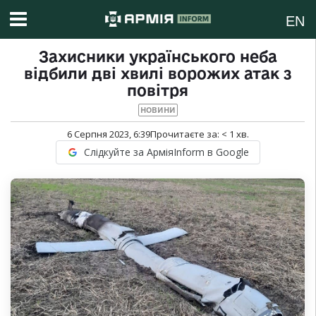
EN
Захисники українського неба
відбили дві хвилі ворожих атак з
повітря
НОВИНИ
6 Серпня 2023, 6:39
Прочитаєте за:
< 1
хв.
Слідкуйте за АрміяInform в Google