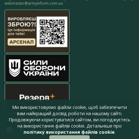
webmaster@armyinform.com.ua
Ми використовуємо файли cookie, щоб забезпечити
вам найкращий досвід роботи на нашому сайті.
Продовжуючи користуватися сайтом, ви погоджуєтесь
press@armyinform.com.ua
на використання файлів cookie. Детальніше про
політику використання файлів cookie
.