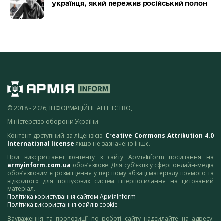
українця, який пережив російський полон
© 2018 - 2026, ІНФОРМАЦІЙНЕ АГЕНТСТВО,
Міністерство оборони України
Контент доступний за ліцензією
Creative Commons Attribution 4.0
International license
якщо не зазначено інше.
При використанні контенту з сайту АрміяInform посилання на
armyinform.com.ua
обов’язкове. Для суб’єктів у сфері онлайн-медіа
обов’язковим є розміщення у першому абзаці матеріалу прямого та
відкритого для пошукових систем гіперпосилання на цитований
матеріал.
Політика користування сайтом АрміяInform
Політика використання файлів cookie
Зауваження та пропозиції по роботі сайту надсилайте на адресу: