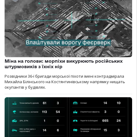
Міна на голови: морпіхи викурюють російських
штурмовиків з їхніх нір
Розвідники 36-ї бригади морської піхоти імені контрадмірала
Михайла Білінського на Костянтинівському напрямку нищать
окупантів у будівлях.