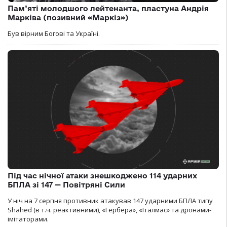
Пам’яті молодшого лейтенанта, пластуна Андрія
Марківа (позивний «Маркіз»)
Був вірним Богові та Україні.
Під час нічної атаки знешкоджено 114 ударних
БПЛА зі 147 — Повітряні Сили
У ніч на 7 серпня противник атакував 147 ударними БПЛА типу
Shahed (в т.ч. реактивними), «Гербера», «Італмас» та дронами-
імітаторами.