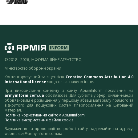
© 2018 - 2026, ІНФОРМАЦІЙНЕ АГЕНТСТВО,
Міністерство оборони України
Контент доступний за ліцензією
Creative Commons Attribution 4.0
International license
якщо не зазначено інше.
При використанні контенту з сайту АрміяInform посилання на
armyinform.com.ua
обов’язкове. Для суб’єктів у сфері онлайн-медіа
обов’язковим є розміщення у першому абзаці матеріалу прямого та
відкритого для пошукових систем гіперпосилання на цитований
матеріал.
Політика користування сайтом АрміяInform
Політика використання файлів cookie
Зауваження та пропозиції по роботі сайту надсилайте на адресу:
webmaster@armyinform.com.ua