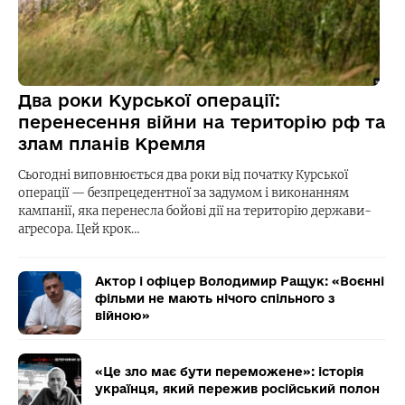
Два роки Курської операції:
перенесення війни на територію рф та
злам планів Кремля
Сьогодні виповнюється два роки від початку Курської
операції — безпрецедентної за задумом і виконанням
кампанії, яка перенесла бойові дії на територію держави-
агресора. Цей крок…
Актор і офіцер Володимир Ращук: «Воєнні
фільми не мають нічого спільного з
війною»
«Це зло має бути переможене»: історія
українця, який пережив російський полон