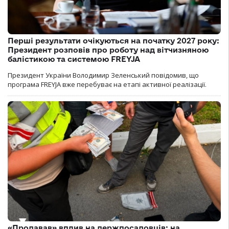
Перші результати очікуються на початку 2027 року:
Президент розповів про роботу над вітчизняною
балістикою та системою FREYJA
Президент України Володимир Зеленський повідомив, що
програма FREYJA вже перебуває на етапі активної реалізації.
«Продавав» вплив на держпосадовців: на