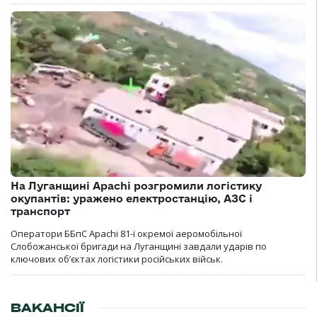
На Луганщині Apachi розгромили логістику
окупантів: уражено електростанцію, АЗС і
транспорт
Оператори ББпС Apachi 81-ї окремої аеромобільної
Слобожанської бригади на Луганщині завдали ударів по
ключових об’єктах логістики російських військ.
ВАКАНСІЇ