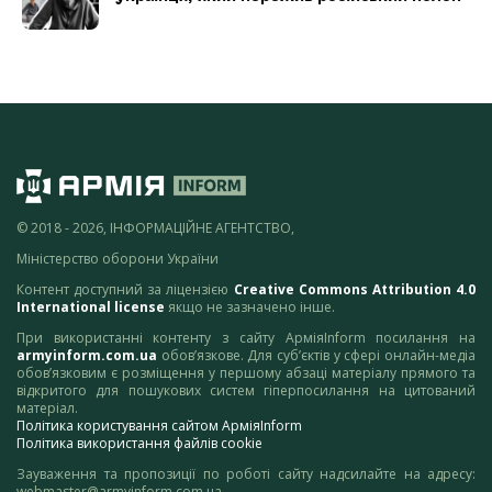
© 2018 - 2026, ІНФОРМАЦІЙНЕ АГЕНТСТВО,
Міністерство оборони України
Контент доступний за ліцензією
Creative Commons Attribution 4.0
International license
якщо не зазначено інше.
При використанні контенту з сайту АрміяInform посилання на
armyinform.com.ua
обов’язкове. Для суб’єктів у сфері онлайн-медіа
обов’язковим є розміщення у першому абзаці матеріалу прямого та
відкритого для пошукових систем гіперпосилання на цитований
матеріал.
Політика користування сайтом АрміяInform
Політика використання файлів cookie
Зауваження та пропозиції по роботі сайту надсилайте на адресу:
webmaster@armyinform.com.ua