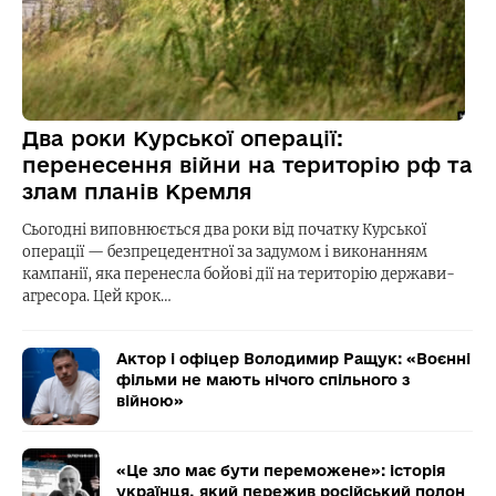
Два роки Курської операції:
перенесення війни на територію рф та
злам планів Кремля
Сьогодні виповнюється два роки від початку Курської
операції — безпрецедентної за задумом і виконанням
кампанії, яка перенесла бойові дії на територію держави-
агресора. Цей крок…
Актор і офіцер Володимир Ращук: «Воєнні
фільми не мають нічого спільного з
війною»
«Це зло має бути переможене»: історія
українця, який пережив російський полон