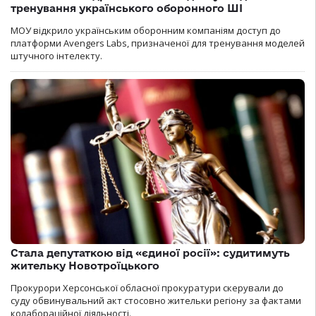
тренування українського оборонного ШІ
МОУ відкрило українським оборонним компаніям доступ до
платформи Avengers Labs, призначеної для тренування моделей
штучного інтелекту.
Стала депутаткою від «єдиної росії»: судитимуть
жительку Новотроїцького
Прокурори Херсонської обласної прокуратури скерували до
суду обвинувальний акт стосовно жительки регіону за фактами
колабораційної діяльності.