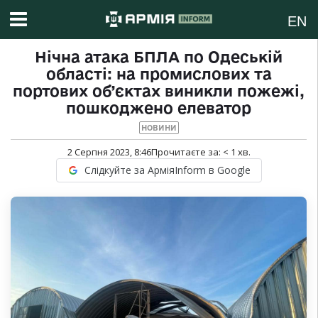
EN
Нічна атака БПЛА по Одеській
області: на промислових та
портових об’єктах виникли пожежі,
пошкоджено елеватор
НОВИНИ
2 Серпня 2023, 8:46
Прочитаєте за:
< 1
хв.
Слідкуйте за АрміяInform в Google