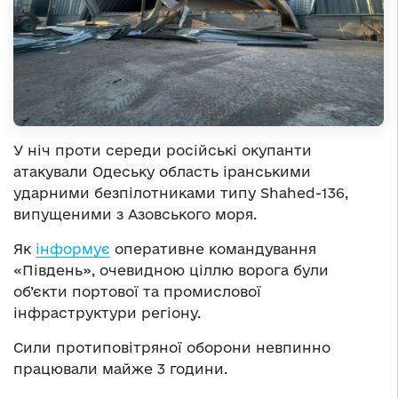
У ніч проти середи російські окупанти
атакували Одеську область іранськими
ударними безпілотниками типу Shahed-136,
випущеними з Азовського моря.
Як
інформує
оперативне командування
«Південь», очевидною ціллю ворога були
об’єкти портової та промислової
інфраструктури регіону.
Сили протиповітряної оборони невпинно
працювали майже 3 години.