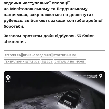
ведення наступальної операції
на
Мелітопольському та Бердянському
напрямках
, закріплюються на досягнутих
рубежах, здійснюють заходи контрбатарейної
боротьби.
Загалом протягом доби відбулось 33 бойові
зіткнення.
АГРЕСІЯ РФ
ВЕЧІРНЄ ЗВЕДЕННЯ
ВТОРГНЕННЯ РФ
ГЕНЕРАЛЬНИЙ ШТАБ ЗСУ
ГШ ЗСУ
СИТУАЦІЯ НА ФРОНТІ