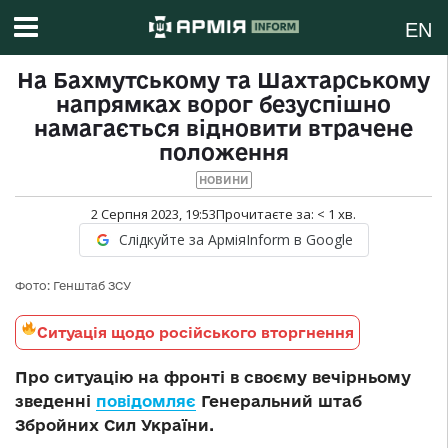
EN
На Бахмутському та Шахтарському
напрямках ворог безуспішно
намагається відновити втрачене
положення
НОВИНИ
2 Серпня 2023, 19:53
Прочитаєте за:
< 1
хв.
Слідкуйте за АрміяInform в Google
Фото: Генштаб ЗСУ
Ситуація щодо російського вторгнення
Про ситуацію на фронті в своєму вечірньому
зведенні
повідомляє
Генеральний штаб
Збройних Сил України.