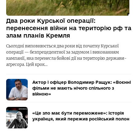
Два роки Курської операції:
перенесення війни на територію рф та
злам планів Кремля
Сьогодні виповнюється два роки від початку Курської
операції — безпрецедентної за задумом і виконанням
кампанії, яка перенесла бойові дії на територію держави-
агресора. Цей крок…
Актор і офіцер Володимир Ращук: «Воєнні
фільми не мають нічого спільного з
війною»
«Це зло має бути переможене»: історія
українця, який пережив російський полон