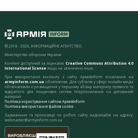
© 2018 - 2026, ІНФОРМАЦІЙНЕ АГЕНТСТВО,
Міністерство оборони України
Контент доступний за ліцензією
Creative Commons Attribution 4.0
International license
якщо не зазначено інше.
При використанні контенту з сайту АрміяInform посилання на
armyinform.com.ua
обов’язкове. Для суб’єктів у сфері онлайн-медіа
обов’язковим є розміщення у першому абзаці матеріалу прямого та
відкритого для пошукових систем гіперпосилання на цитований
матеріал.
Політика користування сайтом АрміяInform
Політика використання файлів cookie
Зауваження та пропозиції по роботі сайту надсилайте на адресу:
webmaster@armyinform.com.ua