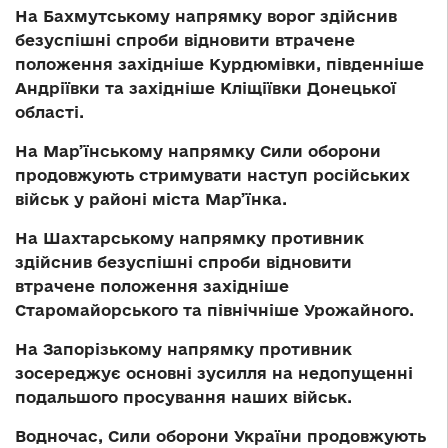
На Бахмутському напрямку
ворог здійснив
безуспішні спроби відновити втрачене
положення західніше Курдюмівки, південніше
Андріївки та західніше Кліщіївки Донецької
області.
На Мар’їнському напрямку
Сили оборони
продовжують стримувати наступ російських
військ у районі міста Мар’їнка.
На Шахтарському напрямку
противник
здійснив безуспішні спроби відновити
втрачене положення західніше
Старомайорського та північніше Урожайного.
На Запорізькому напрямку
противник
зосереджує основні зусилля на недопущенні
подальшого просування наших військ.
Водночас, Сили оборони України продовжують