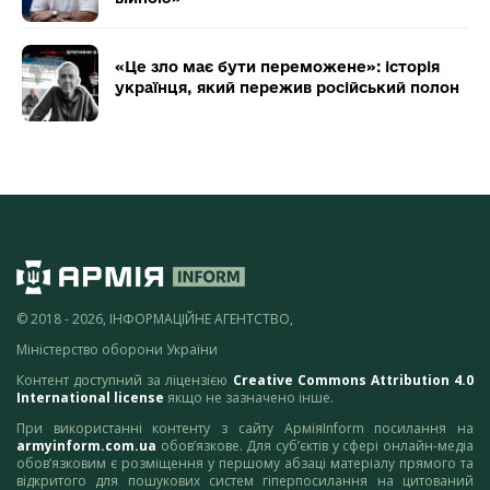
«Це зло має бути переможене»: історія
українця, який пережив російський полон
© 2018 - 2026, ІНФОРМАЦІЙНЕ АГЕНТСТВО,
Міністерство оборони України
Контент доступний за ліцензією
Creative Commons Attribution 4.0
International license
якщо не зазначено інше.
При використанні контенту з сайту АрміяInform посилання на
armyinform.com.ua
обов’язкове. Для суб’єктів у сфері онлайн-медіа
обов’язковим є розміщення у першому абзаці матеріалу прямого та
відкритого для пошукових систем гіперпосилання на цитований