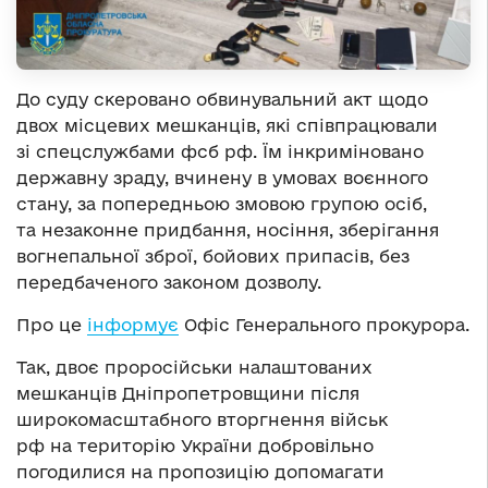
До суду скеровано обвинувальний акт щодо
двох місцевих мешканців, які співпрацювали
зі спецслужбами фсб рф. Їм інкриміновано
державну зраду, вчинену в умовах воєнного
стану, за попередньою змовою групою осіб,
та незаконне придбання, носіння, зберігання
вогнепальної зброї, бойових припасів, без
передбаченого законом дозволу.
Про це
інформує
Офіс Генерального прокурора.
Так, двоє проросійськи налаштованих
мешканців Дніпропетровщини після
широкомасштабного вторгнення військ
рф на територію України добровільно
погодилися на пропозицію допомагати