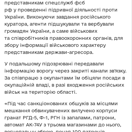
представникам спецслужб фсб
рф у проведенні підривної діяльності проти
України. Виконуючи завдання російського
куратора, агенти підшукували та вербували
громадян України, а саме військових
та співробітників правоохоронних органів, для
збору інформації військового характеру
представникам держави-агресора.
У подальшому підозрювані передавали
інформацію ворогу через закриті канали зв’язку.
За співпрацю з окупантами їм обіцяли посади в
окупаційній владі, в разі входження російських
військ на територію області.
«Під час санкціонованих обшуків за місцями
мешкання обвинувачених вилучено корпуси
гранат РГД-5, Ф-1, РГН із запалами, патрони,
автомат АК-74У з трьома магазинами до нього,
вогнепальну зброю, понад 100 патронів