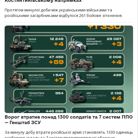
Костянтинівському напрямках
Протягом минулої доби між українськими військами та
російськими загарбниками відбулося 261 бойове зіткнення.
Ворог втратив понад 1300 солдатів та 7 систем ППО
— Генштаб ЗСУ
За минулу добу втрати російської армії становлять 1330 одиниць
особового складу та 7 систем протиповітряної оборони.