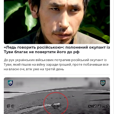
«Ледь говорить російською»: полонений окупант із
Туви благає не повертати його до рф
До рук українських військових потрапив російський окупант із
Туви, який пішов на війну заради грошей, проте побачивши все
на власні очі, втік уже на третій день