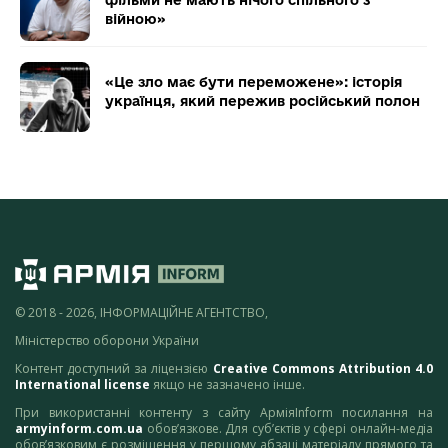
фільми не мають нічого спільного з
війною»
«Це зло має бути переможене»: історія
українця, який пережив російський полон
© 2018 - 2026, ІНФОРМАЦІЙНЕ АГЕНТСТВО,
Міністерство оборони України
Контент доступний за ліцензією
Creative Commons Attribution 4.0
International license
якщо не зазначено інше.
При використанні контенту з сайту АрміяInform посилання на
armyinform.com.ua
обов’язкове. Для суб’єктів у сфері онлайн-медіа
обов’язковим є розміщення у першому абзаці матеріалу прямого та