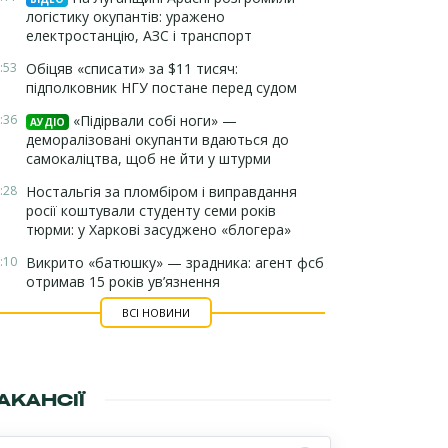
логістику окупантів: уражено
електростанцію, АЗС і транспорт
:53
Обіцяв «списати» за $11 тисяч:
підполковник НГУ постане перед судом
:36
«Підірвали собі ноги» —
АУДІО
деморалізовані окупанти вдаються до
самокаліцтва, щоб не йти у штурми
:28
Ностальгія за пломбіром і виправдання
росії коштували студенту семи років
тюрми: у Харкові засуджено «блогера»
:10
Викрито «батюшку» — зрадника: агент фсб
отримав 15 років ув’язнення
ВСІ НОВИНИ
АКАНСІЇ