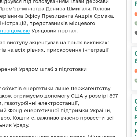
 відбувся під головуванням Глави держави
 Прем’єр-міністра Дениса Шмигаля, Голови
керівника Офісу Президента Андрія Єрмака,
іністрацій, представників місцевого
повідомляє
Урядовий портал.
с виступу акцентував на трьох викликах:
в на всіх рівнях, прискорення інтеграції
орений Урядом штаб з підготовки
у об’єктів енергетики лише Держагентству
Також отримуємо допомогу США у розмірі 897
 газотурбінні електростанції,
й Фонд енергетичної підтримки України,
вро. Кошти є, важливо вчасно провести всі
ьник Уряду.