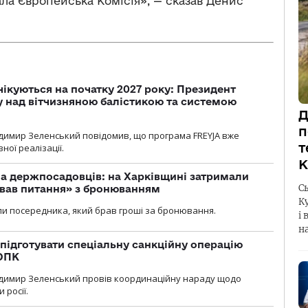
вала Європейська Комісія», — сказав Денис
чікуються на початку 2027 року: Президент
у над вітчизняною балістикою та системою
Д
п
димир Зеленський повідомив, що програма FREYJA вже
т
ної реалізації.
К
а держпосадовців: на Харківщині затримали
С
ував питання» з бронюванням
К
и посередника, який брав гроші за бронювання.
і 
н
підготувати спеціальну санкційну операцію
 ОПК
димир Зеленський провів координаційну нараду щодо
 росії.