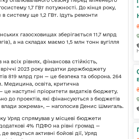
тку опалювального сезону перед Міненерго
осистему 1,7 ГВт потужності. До кінця року,
в систему ще 1,2 ГВт. Ідуть ремонти
їнських газосховищах зберігається 11,7 млрд
гів), а на складах маємо 1,5 млн тонн вугілля
а всіх рівнях, фінансова стійкість,
півріччі 2023 року видатки держбюджету
тів 819 млрд грн — це безпека та оборона. 264
. Медицина, освіта, критична
— це наступні пріоритети видатків бюджету.
но до проектів, які фінансуються з бюджетів
ої влади зокрема», — наголосив Денис Шмигаль.
року Уряд спрямував у місцеві бюджети
додаткові 4% ПДФО на рівні громад —
 де ведуться активні бойові дії, Уряд