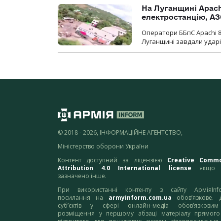
На Луганщині Apach
електростанцію, АЗ
Оператори ББпС Apachi 8
Луганщині завдали ударів
© 2018 - 2026, ІНФОРМАЦІЙНЕ АГЕНТСТВО,
Міністерство оборони України
Контент доступний за ліцензією
Creative Comm
Attribution 4.0 International license
якщо 
зазначено інше.
При використанні контенту з сайту АрміяInf
посилання на
armyinform.com.ua
обов’язкове. 
суб’єктів у сфері онлайн-медіа обов’язкови
розміщення у першому абзаці матеріалу прямого