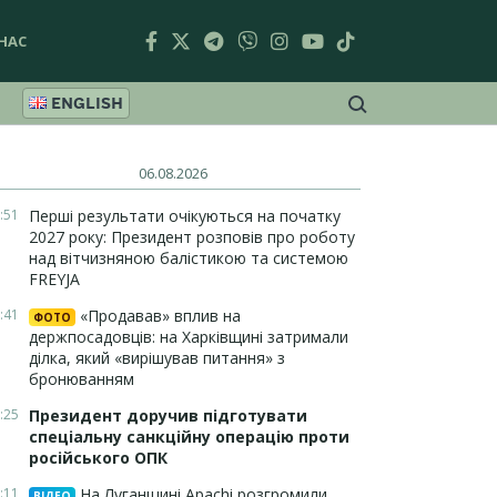
НАС
ENGLISH
06.08.2026
:51
Перші результати очікуються на початку
2027 року: Президент розповів про роботу
над вітчизняною балістикою та системою
FREYJA
:41
«Продавав» вплив на
ФОТО
держпосадовців: на Харківщині затримали
ділка, який «вирішував питання» з
бронюванням
:25
Президент доручив підготувати
спеціальну санкційну операцію проти
російського ОПК
:11
На Луганщині Apachi розгромили
ВІДЕО