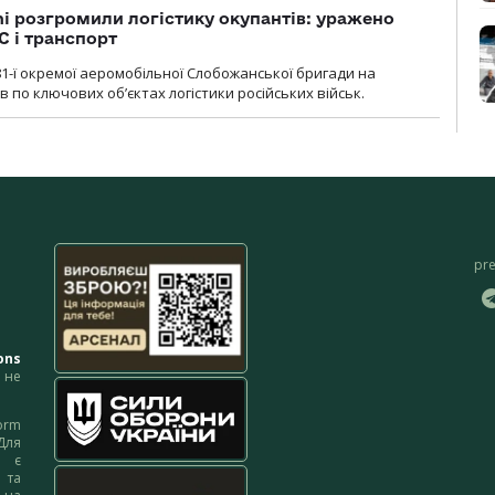
i розгромили логістику окупантів: уражено
С і транспорт
1-ї окремої аеромобільної Слобожанської бригади на
 по ключових об’єктах логістики російських військ.
pr
ons
не
orm
Для
м є
 та