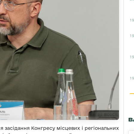
19
19
19
19
В
ся засідання Конгресу місцевих і регіональних