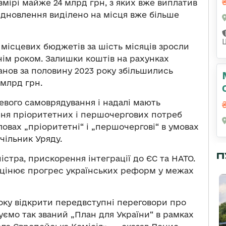
мірі майже 24 млрд грн, з яких вже виплатив
ідновлення виділено на місця вже більше
місцевих бюджетів за шість місяців зросли
нім роком. Залишки коштів на рахунках
нов за половину 2023 року збільшились
 млрд грн.
евого самоврядування і надалі мають
ння пріоритетних і першочергових потреб
ловах „пріоритетні“ і „першочергові“ в умовах
чільник Уряду.
П
істра, прискорення інтеграції до ЄС та НАТО.
 оцінює прогрес українських реформ у межах
оку відкрити передвступні переговори про
уємо так званий „План для України“ в рамках