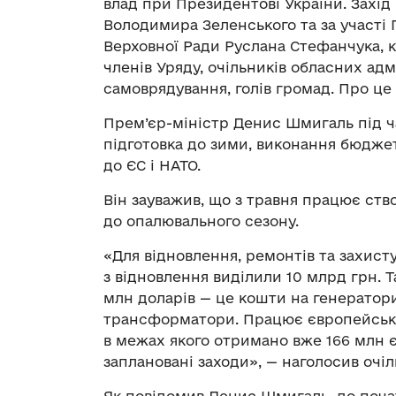
влад при Президентові України. Захід
Володимира Зеленського та за участі
Верховної Ради Руслана Стефанчука, 
членів Уряду, очільників обласних адм
самоврядування, голів громад. Про це
Прем’єр-міністр Денис Шмигаль під ча
підготовка до зими, виконання бюджеті
до ЄС і НАТО.
Він зауважив, що з травня працює ств
до опалювального сезону.
«Для відновлення, ремонтів та захист
з відновлення виділили 10 млрд грн. 
млн доларів — це кошти на генератори,
трансформатори. Працює європейськи
в межах якого отримано вже 166 млн є
заплановані заходи», — наголосив очіл