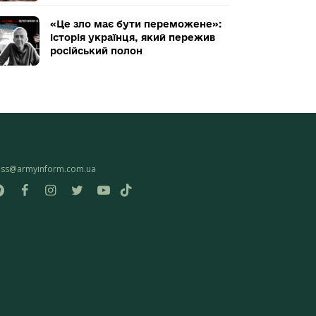
«Це зло має бути переможене»:
історія українця, який пережив
російський полон
ess@armyinform.com.ua