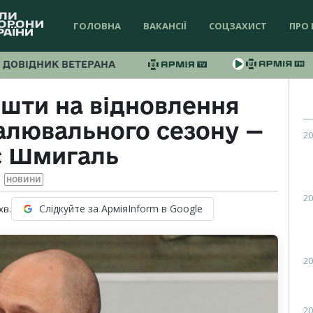
ГОЛОВНА
ВАКАНСІЇ
СОЦЗАХИСТ
ПРО 
ДОВІДНИК ВЕТЕРАНА
ошти на відновлення
алювального сезону —
20
с Шмигаль
НОВИНИ
20
Слідкуйте за АрміяInform в Google
хв.
20
20