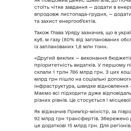
Як повідомив Денис Шмигаль, до поча
стоїть чітке завдання — додати в енерг
впродовж листопада-грудня, — додати 
та захист енергооб’єктів.
Також Глава Уряду зазначив, що в укра
куб. м газу (80% від запланованих обся
із запланованих 1,8 млн тонн.
«Другий виклик — виконання бюджетів н
пріоритетність видатків. У першому 
склали 1 трлн 786 млрд грн. З цих кош
млрд грн пішло на соціальні допомоги
інфраструктура, швидке відновлення 
Маємо всі підходити дуже відповідаль
різних рівнів. Це стосується і місцев
Як відзначив Прем’єр-міністр, за пів
92 млрд грн трансфертів. Збережено 
це додаткові 15 млрд грн. Для регіонів,