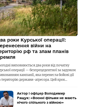
ва роки Курської операції:
еренесення війни на
ериторію рф та злам планів
ремля
ьогодні виповнюється два роки від початку
урської операції — безпрецедентної за задумом
виконанням кампанії, яка перенесла бойові дії
а територію держави-агресора. Цей крок…
Актор і офіцер Володимир
Ращук: «Воєнні фільми не мають
нічого спільного з війною»