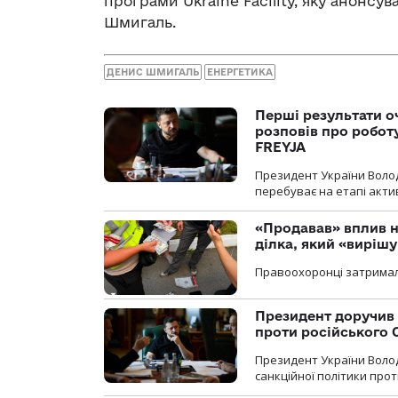
програми Ukraine Facility, яку анонсу
Шмигаль.
ДЕНИС ШМИГАЛЬ
ЕНЕРГЕТИКА
Перші результати о
розповів про робот
FREYJA
Президент України Воло
перебуває на етапі актив
«Продавав» вплив н
ділка, який «виріш
Правоохоронці затримал
Президент доручив 
проти російського
Президент України Воло
санкційної політики проти