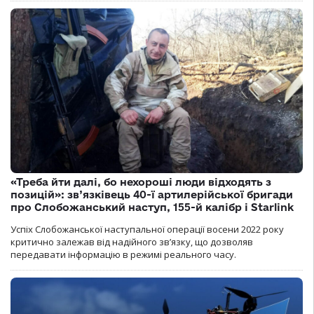
«Треба йти далі, бо нехороші люди відходять з
позицій»: зв’язківець 40-ї артилерійської бригади
про Слобожанський наступ, 155-й калібр і Starlink
Успіх Слобожанської наступальної операції восени 2022 року
критично залежав від надійного зв’язку, що дозволяв
передавати інформацію в режимі реального часу.