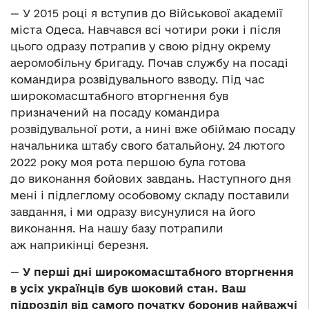
— У 2015 році я вступив до Військової академії
міста Одеса. Навчався всі чотири роки і після
цього одразу потрапив у свою рідну окрему
аеромобільну бригаду. Почав службу на посаді
командира розвідувального взводу. Під час
широкомасштабного вторгнення був
призначений на посаду командира
розвідувальної роти, а нині вже обіймаю посаду
начальника штабу свого батальйону. 24 лютого
2022 року моя рота першою була готова
до виконання бойових завдань. Наступного дня
мені і підлеглому особовому складу поставили
завдання, і ми одразу висунулися на його
виконання. На нашу базу потрапили
аж наприкінці березня.
—
У перші дні широкомасштабного вторгнення
в усіх українців був шоковий стан. Ваш
підрозділ від самого початку боронив найважчі