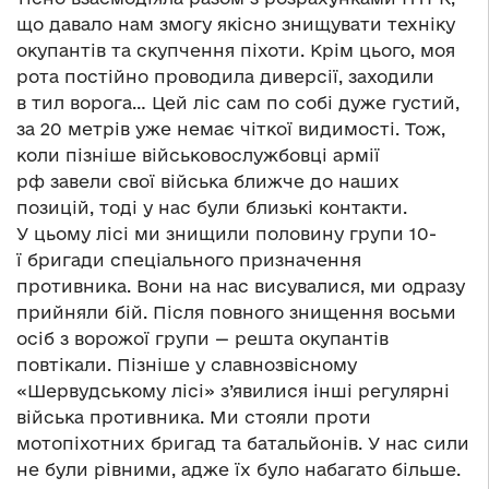
що давало нам змогу якісно знищувати техніку
окупантів та скупчення піхоти. Крім цього, моя
рота постійно проводила диверсії, заходили
в тил ворога… Цей ліс сам по собі дуже густий,
за 20 метрів уже немає чіткої видимості. Тож,
коли пізніше військовослужбовці армії
рф завели свої війська ближче до наших
позицій, тоді у нас були близькі контакти.
У цьому лісі ми знищили половину групи 10-
ї бригади спеціального призначення
противника. Вони на нас висувалися, ми одразу
прийняли бій. Після повного знищення восьми
осіб з ворожої групи — решта окупантів
повтікали. Пізніше у славнозвісному
«Шервудському лісі» з’явилися інші регулярні
війська противника. Ми стояли проти
мотопіхотних бригад та батальйонів. У нас сили
не були рівними, адже їх було набагато більше.