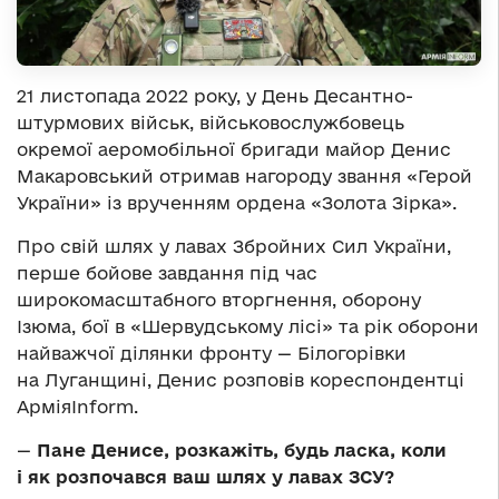
21 листопада 2022 року, у День Десантно-
штурмових військ, військовослужбовець
окремої аеромобільної бригади майор Денис
Макаровський отримав нагороду звання «Герой
України» із врученням ордена «Золота Зірка».
Про свій шлях у лавах Збройних Сил України,
перше бойове завдання під час
широкомасштабного вторгнення, оборону
Ізюма, бої в «Шервудському лісі» та рік оборони
найважчої ділянки фронту — Білогорівки
на Луганщині, Денис розповів кореспондентці
АрміяInform.
—
Пане Денисе, розкажіть, будь ласка, коли
і як розпочався ваш шлях у лавах ЗСУ?