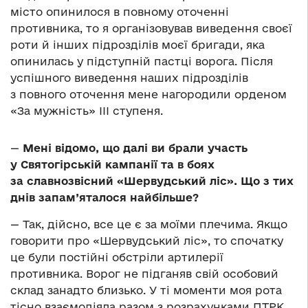
місто опинилося в повному оточенні
противника, то я організовував виведення своєї
роти й інших підрозділів моєї бригади, яка
опинилась у підступній пастці ворога. Після
успішного виведення наших підрозділів
з повного оточення мене нагородили орденом
«За мужність» ІІІ ступеня.
—
Мені відомо, що далі ви брали участь
у Святогірській кампанії та в боях
за славнозвісний «Шервудський ліс». Що з тих
днів запам’яталося найбільше?
— Так, дійсно, все це є за моїми плечима. Якщо
говорити про «Шервудський ліс», то спочатку
це були постійні обстріли артилерії
противника. Ворог не підганяв свій особовий
склад занадто близько. У ті моменти моя рота
тісно взаємодіяла разом з розрахунками ПТРК,