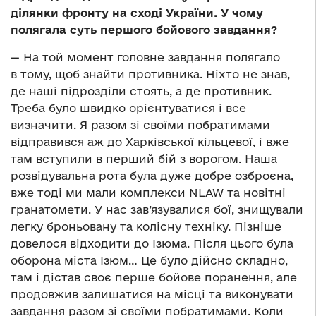
ділянки фронту на сході України. У чому
полягала суть першого бойового завдання?
— На той момент головне завдання полягало
в тому, щоб знайти противника. Ніхто не знав,
де наші підрозділи стоять, а де противник.
Треба було швидко орієнтуватися і все
визначити. Я разом зі своїми побратимами
відправився аж до Харківської кільцевої, і вже
там вступили в перший бій з ворогом. Наша
розвідувальна рота була дуже добре озброєна,
вже тоді ми мали комплекси NLAW та новітні
гранатомети. У нас зав’язувалися бої, знищували
легку броньовану та колісну техніку. Пізніше
довелося відходити до Ізюма. Після цього була
оборона міста Ізюм… Це було дійсно складно,
там і дістав своє перше бойове поранення, але
продовжив залишатися на місці та виконувати
завдання разом зі своїми побратимами. Коли