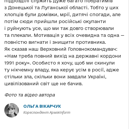
підрозділі служить дуже багато побратимів
з Донецької та Луганської області. Тобто у цих
хлопців були домівки, мрії, дитячі спогади, але
потім сюди прийшли російські окупанти
і руйнують усе, що ми так довго створювали
та плекали. Мотивація у всіх очевидна та одна —
повністю вигнати і знищити противника.
Як сказав наш Верховний Головнокомандувач:
«Нам треба повний вихід на державні кордони
1991 року». Особисто я хочу, щоб ми скинули
ту нікчемну владу, яка керує усім в росії, адже
стільки зла, скільки вони завдали Україні,
цивілізований світ ще не бачив.
Фото та відео автора
ОЛЬГА ВІКАРЧУК
Кореспондент АрміяInform