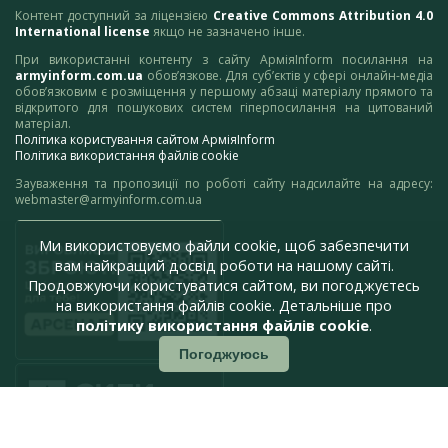
Контент доступний за ліцензією
Creative Commons Attribution 4.0
International license
якщо не зазначено інше.
При використанні контенту з сайту АрміяInform посилання на
armyinform.com.ua
обов’язкове. Для суб’єктів у сфері онлайн-медіа
обов’язковим є розміщення у першому абзаці матеріалу прямого та
відкритого для пошукових систем гіперпосилання на цитований
матеріал.
Політика користування сайтом АрміяInform
Політика використання файлів cookie
Зауваження та пропозиції по роботі сайту надсилайте на адресу:
webmaster@armyinform.com.ua
Ми використовуємо файли cookie, щоб забезпечити
вам найкращий досвід роботи на нашому сайті.
Продовжуючи користуватися сайтом, ви погоджуєтесь
на використання файлів cookie. Детальніше про
політику використання файлів cookie
.
Погоджуюсь