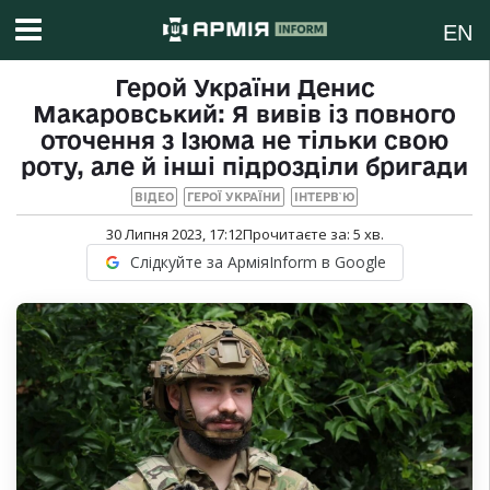
EN
Герой України Денис
Макаровський: Я вивів із повного
оточення з Ізюма не тільки свою
роту, але й інші підрозділи бригади
ВІДЕО
ГЕРОЇ УКРАЇНИ
ІНТЕРВ`Ю
30 Липня 2023, 17:12
Прочитаєте за:
5
хв.
Слідкуйте за АрміяInform в Google