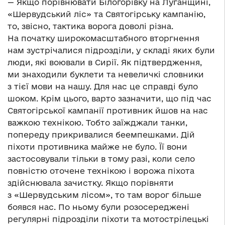
— Якщо порівнювати Білогорівку на Луганщині,
«Шервудський ліс» та Святогірську кампанію,
то, звісно, тактика ворога доволі різна.
На початку широкомасштабного вторгнення
нам зустрічалися підрозділи, у складі яких були
люди, які воювали в Сирії. Як підтвердження,
ми знаходили буклети та невеличкі словники
з тієї мови на нашу. Для нас це справді було
шоком. Крім цього, варто зазначити, що під час
Святогірської кампанії противник йшов на нас
важкою технікою. Тобто заїжджали танки,
попереду прикривалися беемпешками. Дій
піхоти противника майже не було. Її вони
застосовували тільки в тому разі, коли село
повністю оточене технікою і ворожа піхота
здійснювала зачистку. Якщо порівняти
з «Шервудським лісом», то там ворог більше
боявся нас. По ньому були розосереджені
регулярні підрозділи піхоти та мотострілецькі