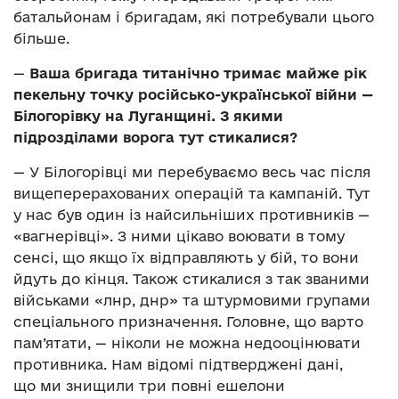
батальйонам і бригадам, які потребували цього
більше.
—
Ваша бригада титанічно тримає майже рік
пекельну точку російсько-української війни —
Білогорівку на Луганщині. З якими
підрозділами ворога тут стикалися?
— У Білогорівці ми перебуваємо весь час після
вищеперерахованих операцій та кампаній. Тут
у нас був один із найсильніших противників —
«вагнерівці». З ними цікаво воювати в тому
сенсі, що якщо їх відправляють у бій, то вони
йдуть до кінця. Також стикалися з так званими
військами «лнр, днр» та штурмовими групами
спеціального призначення. Головне, що варто
пам’ятати, — ніколи не можна недооцінювати
противника. Нам відомі підтверджені дані,
що ми знищили три повні ешелони