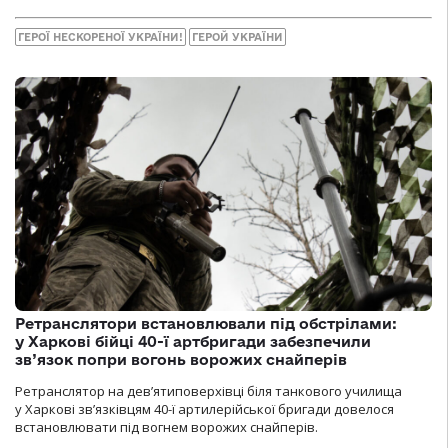
ГЕРОЇ НЕСКОРЕНОЇ УКРАЇНИ!
ГЕРОЙ УКРАЇНИ
Ретранслятори встановлювали під обстрілами:
у Харкові бійці 40-ї артбригади забезпечили
зв’язок попри вогонь ворожих снайперів
Ретранслятор на дев’ятиповерхівці біля танкового училища
у Харкові зв’язківцям 40-ї артилерійської бригади довелося
встановлювати під вогнем ворожих снайперів.