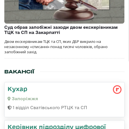
Суд обрав запобіжні заходи двом екскерівникам
ТЦК та СП на Закарпатті
Двом екскерівникам ТЦК та СП, яких ДБР викрило на
незаконному «списанні» понад тисячі чоловіків, обрано
запобіжний захід.
ВАКАНСІЇ
Кухар
Запоріжжя
1 відділ Сватівського РТЦК та СП
Керівник підрозділу цифрової