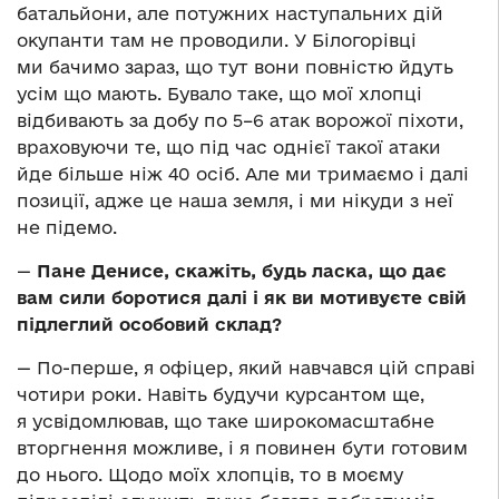
батальйони, але потужних наступальних дій
окупанти там не проводили. У Білогорівці
ми бачимо зараз, що тут вони повністю йдуть
усім що мають. Бувало таке, що мої хлопці
відбивають за добу по 5–6 атак ворожої піхоти,
враховуючи те, що під час однієї такої атаки
йде більше ніж 40 осіб. Але ми тримаємо і далі
позиції, адже це наша земля, і ми нікуди з неї
не підемо.
—
Пане Денисе, скажіть, будь ласка, що дає
вам сили боротися далі і як ви мотивуєте свій
підлеглий особовий склад?
— По-перше, я офіцер, який навчався цій справі
чотири роки. Навіть будучи курсантом ще,
я усвідомлював, що таке широкомасштабне
вторгнення можливе, і я повинен бути готовим
до нього. Щодо моїх хлопців, то в моєму