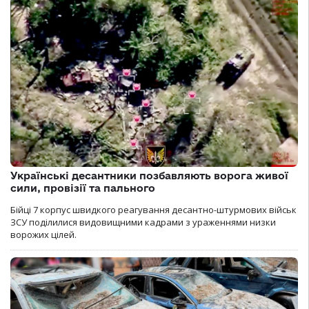
Українські десантники позбавляють ворога живої
сили, провізії та пального
Бійці 7 корпус швидкого реагування десантно-штурмових військ
ЗСУ поділилися видовищними кадрами з ураженнями низки
ворожих цілей.