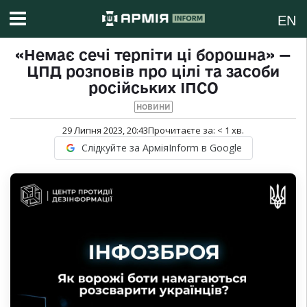
EN
«Немає сечі терпіти ці борошна» —
ЦПД розповів про цілі та засоби
російських ІПСО
НОВИНИ
29 Липня 2023, 20:43
Прочитаєте за:
< 1
хв.
Слідкуйте за АрміяInform в Google