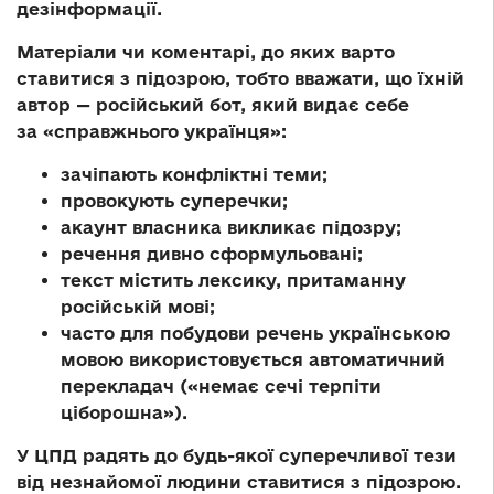
дезінформації.
Матеріали чи коментарі, до яких варто
ставитися з підозрою, тобто вважати, що їхній
автор — російський бот, який видає себе
за «справжнього українця»:
зачіпають конфліктні теми;
провокують суперечки;
акаунт власника викликає підозру;
речення дивно сформульовані;
текст містить лексику, притаманну
російській мові;
часто для побудови речень українською
мовою використовується автоматичний
перекладач («немає сечі терпіти
ціборошна»).
У ЦПД радять до будь-якої суперечливої тези
від незнайомої людини ставитися з підозрою.