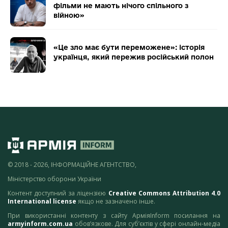
фільми не мають нічого спільного з
війною»
«Це зло має бути переможене»: історія
українця, який пережив російський полон
© 2018 - 2026, ІНФОРМАЦІЙНЕ АГЕНТСТВО,
Міністерство оборони України
Контент доступний за ліцензією
Creative Commons Attribution 4.0
International license
якщо не зазначено інше.
При використанні контенту з сайту АрміяInform посилання на
armyinform.com.ua
обов’язкове. Для суб’єктів у сфері онлайн-медіа