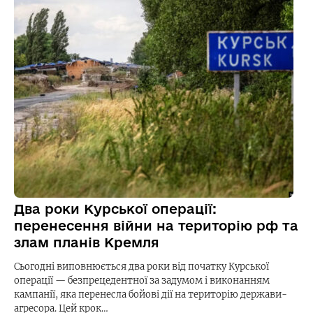
Два роки Курської операції:
перенесення війни на територію рф та
злам планів Кремля
Сьогодні виповнюється два роки від початку Курської
операції — безпрецедентної за задумом і виконанням
кампанії, яка перенесла бойові дії на територію держави-
агресора. Цей крок…