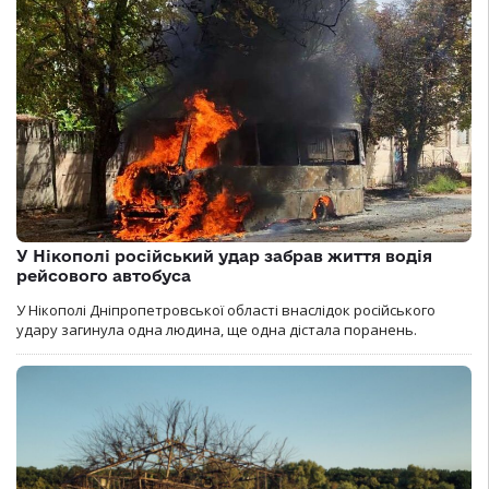
У Нікополі російський удар забрав життя водія
рейсового автобуса
У Нікополі Дніпропетровської області внаслідок російського
удару загинула одна людина, ще одна дістала поранень.