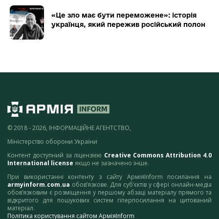
«Це зло має бути переможене»: історія
українця, який пережив російський полон
© 2018 - 2026, ІНФОРМАЦІЙНЕ АГЕНТСТВО,
Міністерство оборони України
Контент доступний за ліцензією
Creative Commons Attribution 4.0
International license
якщо не зазначено інше.
При використанні контенту з сайту АрміяInform посилання на
armyinform.com.ua
обов’язкове. Для суб’єктів у сфері онлайн-медіа
обов’язковим є розміщення у першому абзаці матеріалу прямого та
відкритого для пошукових систем гіперпосилання на цитований
матеріал.
Політика користування сайтом АрміяInform