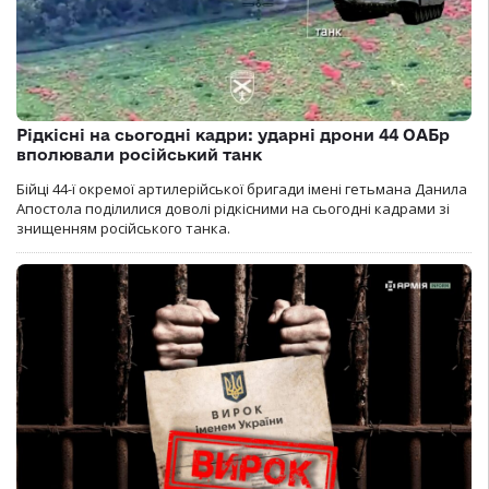
Рідкісні на сьогодні кадри: ударні дрони 44 ОАБр
вполювали російський танк
Бійці 44-ї окремої артилерійської бригади імені гетьмана Данила
Апостола поділилися доволі рідкісними на сьогодні кадрами зі
знищенням російського танка.