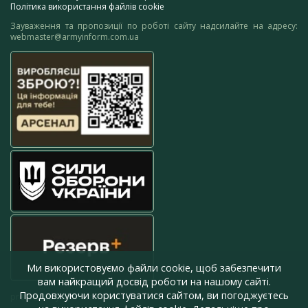
Політика використання файлів cookie
Зауваження та пропозиції по роботі сайту надсилайте на адресу:
webmaster@armyinform.com.ua
Ми використовуємо файли cookie, щоб забезпечити
вам найкращий досвід роботи на нашому сайті.
Продовжуючи користуватися сайтом, ви погоджуєтесь
press@armyinform.com.ua