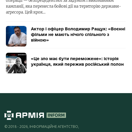
операції — безпрецедентної за задумом і виконанням
кампанії, яка перенесла бойові дії на територію держави-
агресора. Цей крок…
Актор і офіцер Володимир Ращук: «Воєнні
фільми не мають нічого спільного з
війною»
«Це зло має бути переможене»: історія
українця, який пережив російський полон
© 2018 - 2026, ІНФОРМАЦІЙНЕ АГЕНТСТВО,