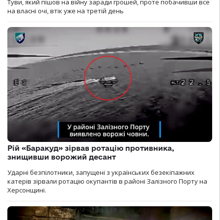
Туви, який пішов на війну заради грошей, проте побачивши все
на власні очі, втік уже на третій день
Рій «Баракуд» зірвав ротацію противника,
знищивши ворожий десант
Ударні безпілотники, запущені з українських безекіпажних
катерів зірвали ротацію окупантів в районі Залізного Порту на
Херсонщині.