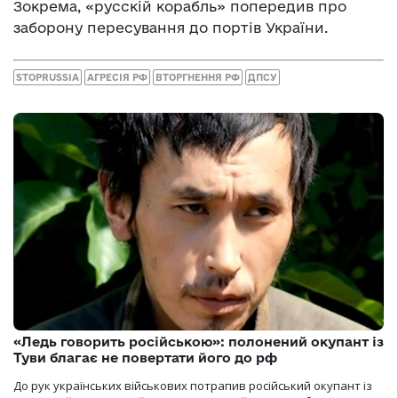
Зокрема, «русскій корабль» попередив про
заборону пересування до портів України.
STOPRUSSIA
АГРЕСІЯ РФ
ВТОРГНЕННЯ РФ
ДПСУ
«Ледь говорить російською»: полонений окупант із
Туви благає не повертати його до рф
До рук українських військових потрапив російський окупант із