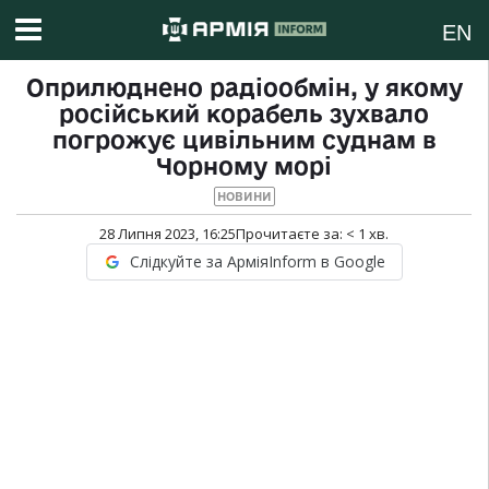
EN
Оприлюднено радіообмін, у якому
російський корабель зухвало
погрожує цивільним суднам в
Чорному морі
НОВИНИ
28 Липня 2023, 16:25
Прочитаєте за:
< 1
хв.
Слідкуйте за АрміяInform в Google