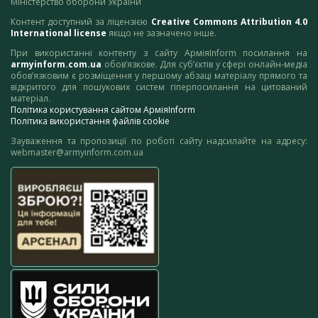
Міністерство оборони України
Контент доступний за ліцензією
Creative Commons Attribution 4.0
International license
якщо не зазначено інше.
При використанні контенту з сайту АрміяInform посилання на
armyinform.com.ua
обов’язкове. Для суб’єктів у сфері онлайн-медіа
обов’язковим є розміщення у першому абзаці матеріалу прямого та
відкритого для пошукових систем гіперпосилання на цитований
матеріал.
Політика користування сайтом АрміяInform
Політика використання файлів cookie
Зауваження та пропозиції по роботі сайту надсилайте на адресу:
webmaster@armyinform.com.ua