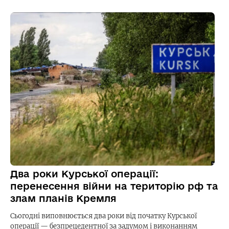
Два роки Курської операції:
перенесення війни на територію рф та
злам планів Кремля
Сьогодні виповнюється два роки від початку Курської
операції — безпрецедентної за задумом і виконанням