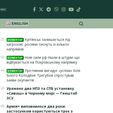
НАС
ENGLISH
:25
Куп’янськ залишається під
КОМЕНТАР
загрозою: росіяни тиснуть із кількох
напрямків
:03
Нові сили рф пішли в штурм: що
КОМЕНТАР
відбувається на Покровському напрямку
:44
Противник вигадує «успіхи» біля
КОМЕНТАР
Білого Колодязя: Трегубов спростував
заяви окупантів
:26
Уражено два НПЗ та СПБ установку
«Сиваш» в Чорному морі — Генштаб
ЗСУ
:08
Армія+ виповнилося два роки:
застосунком користуються троє з