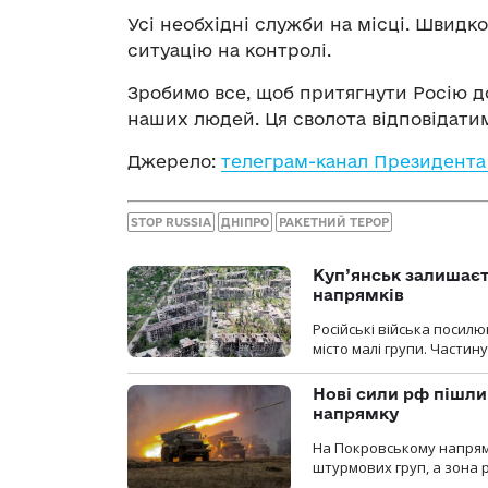
Усі необхідні служби на місці. Швид
ситуацію на контролі.
Зробимо все, щоб притягнути Росію д
наших людей. Ця сволота відповідати
Джерело:
телеграм-канал Президента
STOP RUSSIA
ДНІПРО
РАКЕТНИЙ ТЕРОР
Куп’янськ залишаєть
напрямків
Російські війська посилю
місто малі групи. Частин
Нові сили рф пішли
напрямку
На Покровському напрямку
штурмових груп, а зона р