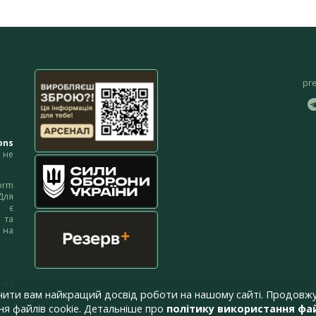
pr
ons
не
orm
Для
м є
 та
 на
 на
чити вам найкращий досвід роботи на нашому сайті. Продовжу
я файлів cookie. Детальніше про
політику використання фай