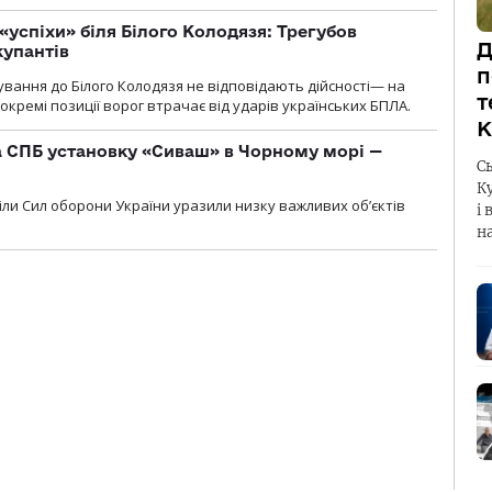
«успіхи» біля Білого Колодязя: Трегубов
Д
купантів
п
сування до Білого Колодязя не відповідають дійсності— на
т
кремі позиції ворог втрачає від ударів українських БПЛА.
К
 СПБ установку «Сиваш» в Чорному морі —
С
К
діли Сил оборони України уразили низку важливих об’єктів
і 
н