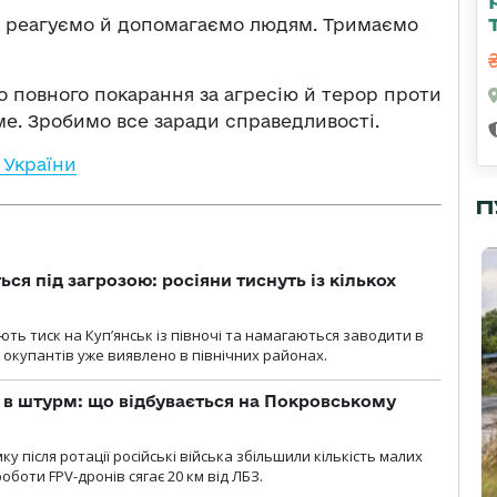
ко реагуємо й допомагаємо людям. Тримаємо
о повного покарання за агресію й терор проти
ме. Зробимо все заради справедливості.
 України
П
ся під загрозою: росіяни тиснуть із кількох
ють тиск на Куп’янськ із півночі та намагаються заводити в
у окупантів уже виявлено в північних районах.
 в штурм: що відбувається на Покровському
 після ротації російські війська збільшили кількість малих
оботи FPV-дронів сягає 20 км від ЛБЗ.