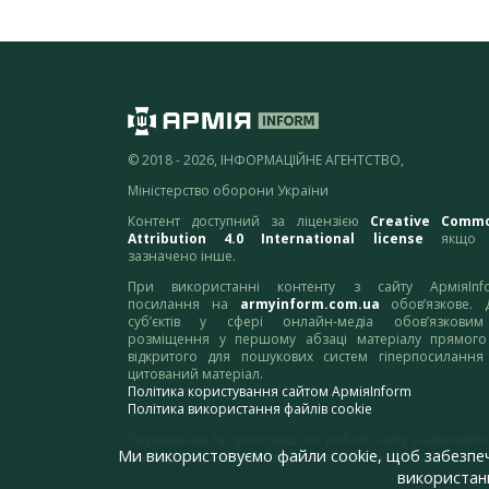
© 2018 - 2026, ІНФОРМАЦІЙНЕ АГЕНТСТВО,
Міністерство оборони України
Контент доступний за ліцензією
Creative Comm
Attribution 4.0 International license
якщо 
зазначено інше.
При використанні контенту з сайту АрміяInf
посилання на
armyinform.com.ua
обов’язкове. 
суб’єктів у сфері онлайн-медіа обов’язкови
розміщення у першому абзаці матеріалу прямого
відкритого для пошукових систем гіперпосилання
цитований матеріал.
Політика користування сайтом АрміяInform
Політика використання файлів cookie
Зауваження та пропозиції по роботі сайту надсилайте
Ми використовуємо файли cookie, щоб забезпе
адресу:
webmaster@armyinform.com.ua
використанн