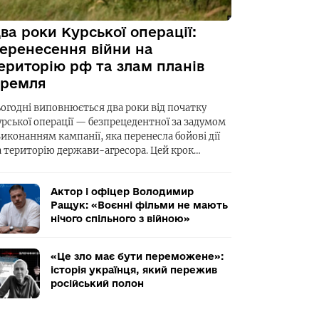
ва роки Курської операції:
еренесення війни на
ериторію рф та злам планів
ремля
ьогодні виповнюється два роки від початку
урської операції — безпрецедентної за задумом
виконанням кампанії, яка перенесла бойові дії
а територію держави-агресора. Цей крок…
Актор і офіцер Володимир
Ращук: «Воєнні фільми не мають
нічого спільного з війною»
«Це зло має бути переможене»:
історія українця, який пережив
російський полон