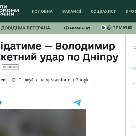
ГОЛОВНА
ВАКАНСІЇ
СОЦЗАХИСТ
ПРО 
ДОВІДНИК ВЕТЕРАНА
відатиме — Володимир
12
кетний удар по Дніпру
НОВИНИ
12
Слідкуйте за АрміяInform в Google
хв.
11
11
11