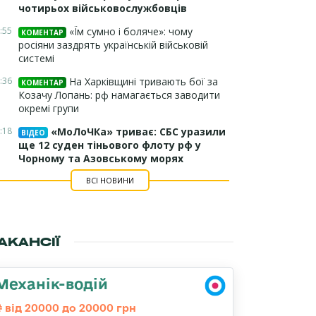
чотирьох військовослужбовців
:55
«Їм сумно і боляче»: чому
КОМЕНТАР
росіяни заздрять українській військовій
системі
:36
На Харківщині тривають бої за
КОМЕНТАР
Козачу Лопань: рф намагається заводити
окремі групи
:18
«МоЛоЧКа» триває: СБС уразили
ВІДЕО
ще 12 суден тіньового флоту рф у
Чорному та Азовському морях
ВСІ НОВИНИ
АКАНСІЇ
Механік-водій
від 20000 до 20000 грн