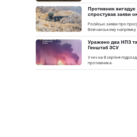
Противник вигадує 
спростував заяви о
Російські заяви про про
Вовчанському напрямку о
Уражено два НПЗ та
Генштаб ЗСУ
У ніч на 8 серпня підроз
противника.