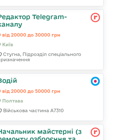
Редактор Telegram-
каналу
від 20000 до 30000 грн
Київ
Стугна, Підрозділ спеціального
призначення
Водій
від 20000 до 50000 грн
Полтава
Військова частина A7310
Начальник майстеpні (з
ремонту озбpоєння та