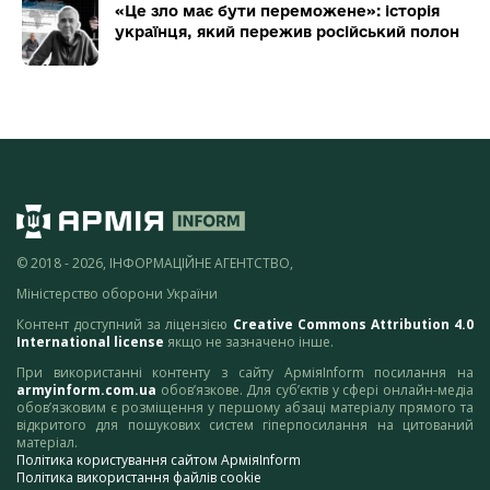
«Це зло має бути переможене»: історія
українця, який пережив російський полон
© 2018 - 2026, ІНФОРМАЦІЙНЕ АГЕНТСТВО,
Міністерство оборони України
Контент доступний за ліцензією
Creative Commons Attribution 4.0
International license
якщо не зазначено інше.
При використанні контенту з сайту АрміяInform посилання на
armyinform.com.ua
обов’язкове. Для суб’єктів у сфері онлайн-медіа
обов’язковим є розміщення у першому абзаці матеріалу прямого та
відкритого для пошукових систем гіперпосилання на цитований
матеріал.
Політика користування сайтом АрміяInform
Політика використання файлів cookie