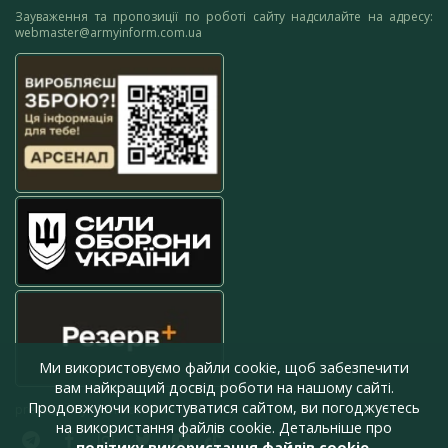
Зауваження та пропозиції по роботі сайту надсилайте на адресу:
webmaster@armyinform.com.ua
Ми використовуємо файли cookie, щоб забезпечити
вам найкращий досвід роботи на нашому сайті.
Продовжуючи користуватися сайтом, ви погоджуєтесь
press@armyinform.com.ua
на використання файлів cookie. Детальніше про
політику використання файлів cookie
.