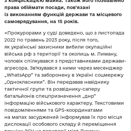
з конфіскацією майна. Також його позбавлено
права обіймати посади, пов’язані
із виконанням функцій держави та місцевого
самоврядування, на 15 років.
«Прокурорами у суді доведено, що з листопада
2022 по травень 2023 року, після того,
як українські захисники вибили окупаційні
війська рф з території та околиць м. Лиману,
чоловік спілкувався з представниками держави-
агресора. Зв’язувався з ними через месенджер
„WhatsApp“ та заборонену в Україні соцмережу
„Однокласники“. Він передавав навіднику
тактичної групи та розвіднику-саперу
батальйонів спецпризначення „днр“
інформацію військового характеру. Текстовими
повідомленнями та GPS-координатами
на мапах засуджений інформував їх про місця
дислокації особового складу й переміщення
техніки ЗСУ на території міст Лиману,