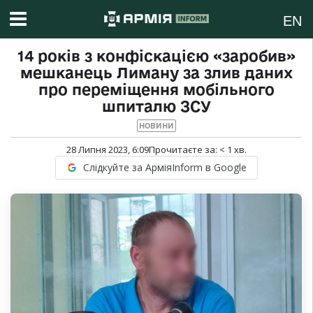
EN
14 років з конфіскацією «заробив»
мешканець Лиману за злив даних
про переміщення мобільного
шпиталю ЗСУ
НОВИНИ
28 Липня 2023, 6:09
Прочитаєте за:
< 1
хв.
Слідкуйте за АрміяInform в Google