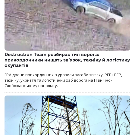
Destruction Team розбирає тил ворога:
прикордонники нищать зв’язок, техніку й логістику
окупантів
FPV-дрони прикордонників уразили засоби зв’язку, РЕБ і РЕР,
техніку, укриття та логістичний хаб ворога на Північно-
Слобожанському напрямку.