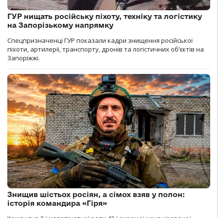
ГУР нищать російську піхоту, техніку та логістику
на Запорізькому напрямку
Спецпризначенці ГУР показали кадри знищення російської
піхоти, артилерії, транспорту, дронів та логістичних об’єктів на
Запоріжжі.
Знищив шістьох росіян, а сімох взяв у полон:
історія командира «Гіря»