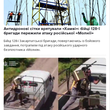
Антидронові сітки врятували «Хамві»: бійці 128-ї
бригади пережили атаку російської «Молнії»
Бійці 128-ї Закарпатської бригади, повертаючись із бойового
завдання, потрапили під атаку російського ударного
безпілотника «Молнія».