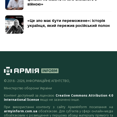
війною»
«Це зло має бути переможене»: історія
українця, який пережив російський полон
© 2018 - 2026, ІНФОРМАЦІЙНЕ АГЕНТСТВО,
Міністерство оборони України
Контент доступний за ліцензією
Creative Commons Attribution 4.0
International license
якщо не зазначено інше.
При використанні контенту з сайту АрміяInform посилання на
armyinform.com.ua
обов’язкове. Для суб’єктів у сфері онлайн-медіа
обов’язковим є розміщення у першому абзаці матеріалу прямого та