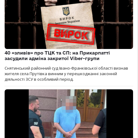
40 «зливів» про ТЦК та СП: на Прикарпатті
засудили адміна закритої Viber-групи
Снятинський районний суд Івано-Франківської області визнав
жителя села Прутівка винним у перешкоджанні законній
діяльності ЗСУ в особливий період.