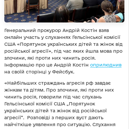
Генеральний прокурор Андрій Костін взяв
онлайн участь у слуханнях Гельсінської комісії
США «Порятунок українських дітей та жінок від
російської агресії», під час яких йшла мова про
злочини, які проти них чинить росія.
Інформацію про це Андрій Костін
оприлюднив
на своїй сторінці у Фейсбук.
«Найбільших страждань агресія рф завдає
жінкам та дітям. Про злочини, які проти них
чинить росія, говорили під час слухань
Гельсінської комісії США „Порятунок
українських дітей та жінок від російської
агресії“. Розповіді з перших вуст дають
найчіткіше уявлення про ситуацію. Слухання