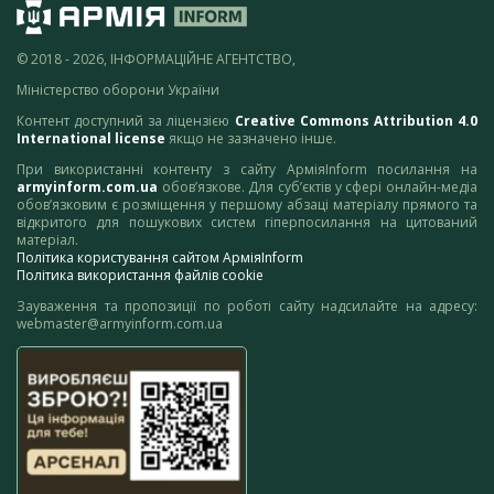
© 2018 - 2026, ІНФОРМАЦІЙНЕ АГЕНТСТВО,
Міністерство оборони України
Контент доступний за ліцензією
Creative Commons Attribution 4.0
International license
якщо не зазначено інше.
При використанні контенту з сайту АрміяInform посилання на
armyinform.com.ua
обов’язкове. Для суб’єктів у сфері онлайн-медіа
обов’язковим є розміщення у першому абзаці матеріалу прямого та
відкритого для пошукових систем гіперпосилання на цитований
матеріал.
Політика користування сайтом АрміяInform
Політика використання файлів cookie
Зауваження та пропозиції по роботі сайту надсилайте на адресу:
webmaster@armyinform.com.ua