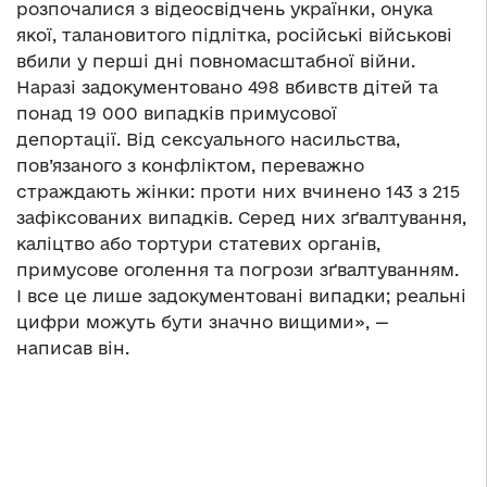
розпочалися з відеосвідчень українки, онука
якої, талановитого підлітка, російські військові
вбили у перші дні повномасштабної війни.
Наразі задокументовано 498 вбивств дітей та
понад 19 000 випадків примусової
депортації. Від сексуального насильства,
пов’язаного з конфліктом, переважно
страждають жінки: проти них вчинено 143 з 215
зафіксованих випадків. Серед них зґвалтування,
каліцтво або тортури статевих органів,
примусове оголення та погрози зґвалтуванням.
І все це лише задокументовані випадки; реальні
цифри можуть бути значно вищими», —
написав він.