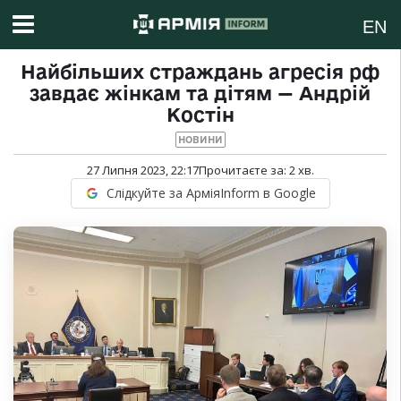
EN
Найбільших страждань агресія рф
завдає жінкам та дітям — Андрій
Костін
НОВИНИ
27 Липня 2023, 22:17
Прочитаєте за:
2
хв.
Слідкуйте за АрміяInform в Google